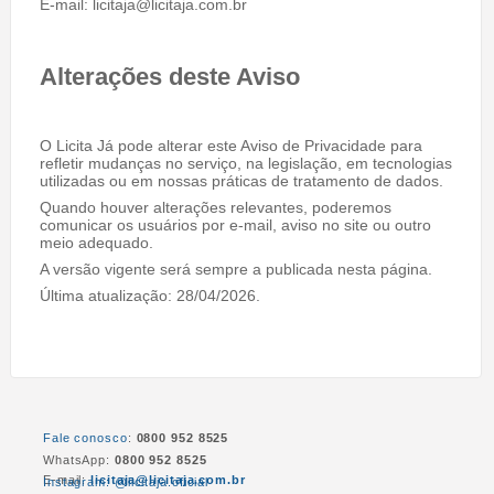
E-mail: licitaja@licitaja.com.br
Alterações deste Aviso
O Licita Já pode alterar este Aviso de Privacidade para
refletir mudanças no serviço, na legislação, em tecnologias
utilizadas ou em nossas práticas de tratamento de dados.
Quando houver alterações relevantes, poderemos
comunicar os usuários por e-mail, aviso no site ou outro
meio adequado.
A versão vigente será sempre a publicada nesta página.
Última atualização: 28/04/2026.
Fale conosco
:
0800 952 8525
WhatsApp:
0800 952 8525
E-mail:
licitaja@licitaja.com.br
Instagram: @licitaja.oficial