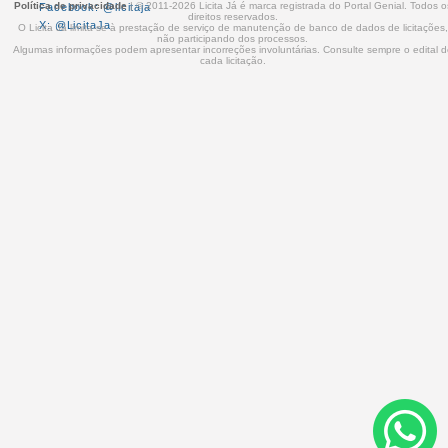
Política de privacidade
| © 2011-2026 Licita Já é marca registrada do Portal Genial. Todos o
Facebook: @licitaja
direitos reservados.
X: @LicitaJa
O Licita Já limita-se à prestação de serviço de manutenção de banco de dados de licitações,
não participando dos processos.
Algumas informações podem apresentar incorreções involuntárias. Consulte sempre o edital 
cada licitação.