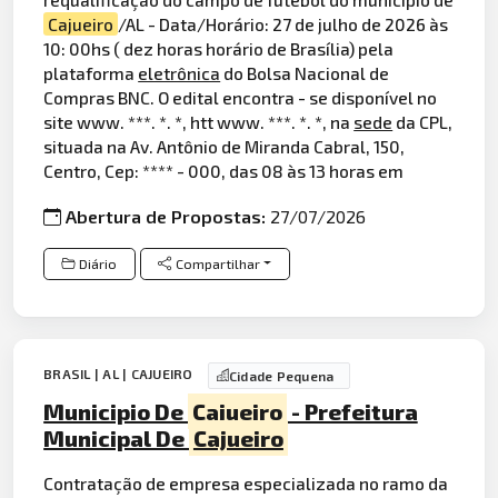
Cajueiro
/AL - Data/Horário: 27 de julho de 2026 às
10: 00hs ( dez horas horário de Brasília) pela
plataforma
eletrônica
do Bolsa Nacional de
Compras BNC. O edital encontra - se disponível no
site www. ***. *. *, htt www. ***. *. *, na
sede
da CPL,
situada na Av. Antônio de Miranda Cabral, 150,
Centro, Cep: **** - 000, das 08 às 13 horas em
Abertura de Propostas:
27/07/2026
Diário
Compartilhar
BRASIL | AL | CAJUEIRO
Cidade Pequena
Municipio De
Cajueiro
- Prefeitura
Municipal De
Cajueiro
Contratação de empresa especializada no ramo da