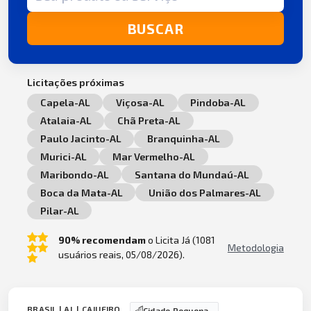
BUSCAR
Licitações próximas
Capela-AL
Viçosa-AL
Pindoba-AL
Atalaia-AL
Chã Preta-AL
Paulo Jacinto-AL
Branquinha-AL
Murici-AL
Mar Vermelho-AL
Maribondo-AL
Santana do Mundaú-AL
Boca da Mata-AL
União dos Palmares-AL
Pilar-AL
90% recomendam
o Licita Já (1081
Metodologia
usuários reais, 05/08/2026).
BRASIL | AL | CAJUEIRO
Cidade Pequena