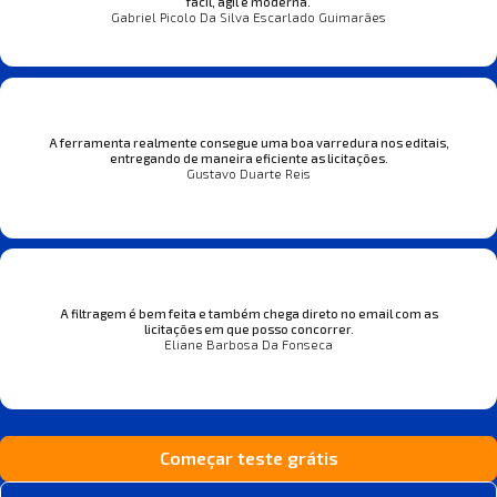
fácil, ágil e moderna.
Gabriel Picolo Da Silva Escarlado Guimarães
A ferramenta realmente consegue uma boa varredura nos editais,
entregando de maneira eficiente as licitações.
Gustavo Duarte Reis
A filtragem é bem feita e também chega direto no email com as
licitações em que posso concorrer.
Eliane Barbosa Da Fonseca
Começar teste grátis