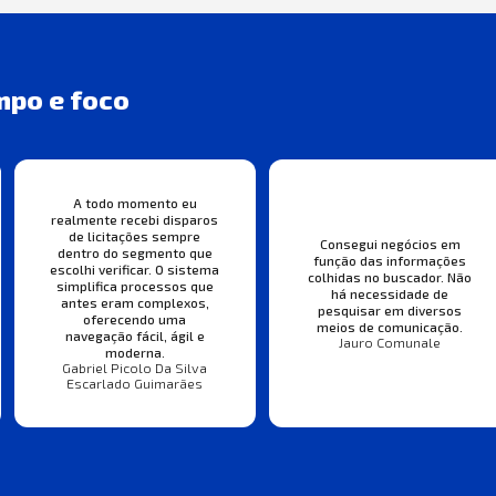
mpo e foco
A todo momento eu
realmente recebi disparos
de licitações sempre
Consegui negócios em
dentro do segmento que
função das informações
escolhi verificar. O sistema
colhidas no buscador. Não
simplifica processos que
há necessidade de
antes eram complexos,
pesquisar em diversos
oferecendo uma
meios de comunicação.
navegação fácil, ágil e
Jauro Comunale
moderna.
Gabriel Picolo Da Silva
Escarlado Guimarães