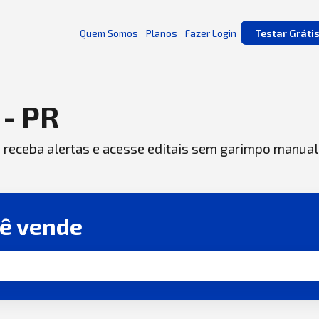
Quem Somos
Planos
Fazer Login
Testar Gráti
- PR
, receba alertas e acesse editais sem garimpo manual
cê vende