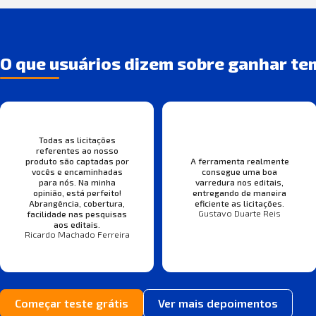
O que usuários dizem sobre ganhar te
Todas as licitações
referentes ao nosso
produto são captadas por
A ferramenta realmente
vocês e encaminhadas
consegue uma boa
para nós. Na minha
varredura nos editais,
opinião, está perfeito!
entregando de maneira
Abrangência, cobertura,
eficiente as licitações.
Gustavo Duarte Reis
facilidade nas pesquisas
aos editais.
Ricardo Machado Ferreira
Começar teste grátis
Ver mais depoimentos