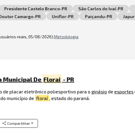
Presidente Castelo Branco-PR
São Carlos do Ivaí-PR
Doutor Camargo-PR
Uniflor-PR
Paiçandu-PR
Japu
 usuários reais, 05/08/2026).
Metodologia
a Municipal De
Florai
- PR
de placar eletrônico poliesportivo para o
ginásio
de
esportes
, do município de
floraí
, estado do paraná.
Compartilhar