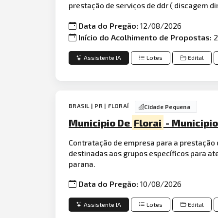
prestação de serviços de ddr ( discagem d
Data do Pregão:
12/08/2026
Início do Acolhimento de Propostas:
2
Assistente IA
Lotes
Edital
BRASIL | PR | FLORAÍ
Cidade Pequena
Municipio De
Florai
- Municipi
Contratação de empresa para a prestação de
destinadas aos grupos específicos para at
parana.
Data do Pregão:
10/08/2026
Assistente IA
Lotes
Edital