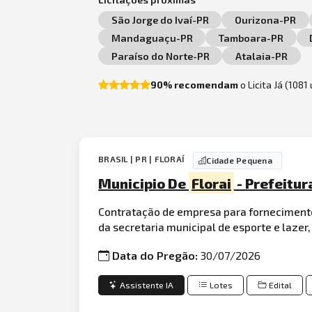
São Jorge do Ivaí-PR
Ourizona-PR
Mandaguaçu-PR
Tamboara-PR
Paraíso do Norte-PR
Atalaia-PR
90% recomendam
o Licita Já (1081
BRASIL | PR | FLORAÍ
Cidade Pequena
Municipio De
Florai
- Prefeitur
Contratação de empresa para fornecimento 
da secretaria municipal de esporte e lazer
Data do Pregão:
30/07/2026
Assistente IA
Lotes
Edital