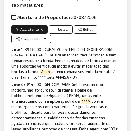
sao mateus/es
Abertura de Propostas:
20/08/2026
Assistente IA
Lotes
Edital
Compartilhar
Lote 1:
R$ 130,00 - CURATIVO ESTERIL DE HIDROFIBRA COM
PRATA EXTRA ( AG+). De alta absorcao, facil remocao e sem
deixar residuo na ferida. Fibras alinhadas de forma a manter
uma absorcao vertical de modo a evitar maceracao das
bordas a ferida.
Acao
antimicrobiana sustentada por ate 7
dias. Tamanho: **** pela ANVISA - UN
Lote 4:
R$ 49,00 - GEL COM PHMB Gel coeso, incolor,
inodoro, nao gorduroso, hidratante, a base de
Polihexametileno de Biguanida ( PHMB), um agente
antimicrobiano com amploespectro de
acao
contra
microorganismos como bacterias, fungos, leveduras e
biofilme. Indicado para limpeza, desbridamento,
descontaminacao e umidificacao de feridas cutaneas
agudas, cronicas e queimaduras; preservar aumidade da
lesao; auxiliar na remocao de crostas. Embalagem com 100g.