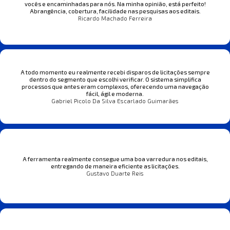
vocês e encaminhadas para nós. Na minha opinião, está perfeito!
Abrangência, cobertura, facilidade nas pesquisas aos editais.
Ricardo Machado Ferreira
A todo momento eu realmente recebi disparos de licitações sempre
dentro do segmento que escolhi verificar. O sistema simplifica
processos que antes eram complexos, oferecendo uma navegação
fácil, ágil e moderna.
Gabriel Picolo Da Silva Escarlado Guimarães
A ferramenta realmente consegue uma boa varredura nos editais,
entregando de maneira eficiente as licitações.
Gustavo Duarte Reis