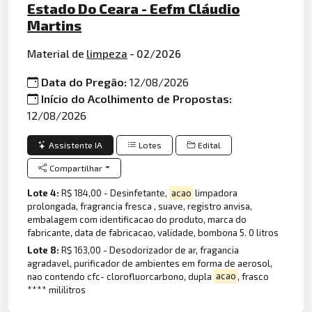
Estado Do Ceara - Eefm Cláudio
Martins
Material de
limpeza
- 02/2026
Data do Pregão:
12/08/2026
Início do Acolhimento de Propostas:
12/08/2026
Assistente IA
Lotes
Edital
Compartilhar
Lote 4:
R$ 184,00 - Desinfetante,
acao
limpadora
prolongada, fragrancia fresca , suave, registro anvisa,
embalagem com identificacao do produto, marca do
fabricante, data de fabricacao, validade, bombona 5. 0 litros
Lote 8:
R$ 163,00 - Desodorizador de ar, fragancia
agradavel, purificador de ambientes em forma de aerosol,
nao contendo cfc- clorofluorcarbono, dupla
acao
, frasco
**** mililitros