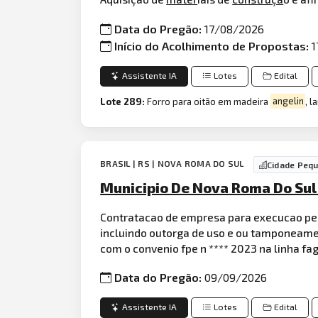
Data do Pregão:
17/08/2026
Início do Acolhimento de Propostas:
1
Assistente IA
Lotes
Edital
Lote 289:
Forro para oitão em madeira
angelin
, 
BRASIL | RS | NOVA ROMA DO SUL
Cidade Peq
Municipio De Nova Roma Do Sul 
Contratacao de empresa para execucao pe
incluindo outorga de uso e ou tamponeam
com o convenio fpe n **** 2023 na linha fa
Data do Pregão:
09/09/2026
Assistente IA
Lotes
Edital