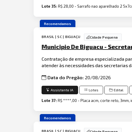
Lote 35:
R$ 28,00 - Sarrafo nao aparelhado 2 5x
Recomendamos
BRASIL | SC | BIGUAÇU
Cidade Pequena
Municipio De Biguacu - Secreta
Contratação de empresa especializada par
atender às necessidades das secretarias d
Data do Pregão:
20/08/2026
Assistente IA
Lotes
Edital
Lote 37:
R$ ****,00 - Placa acm, corte reto, 3mm,
Recomendamos
BRASIL | SC | BIGUAÇU
Cidade Pequena