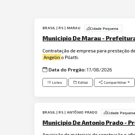
BRASIL | RS | MARAU
Cidade Pequena
Municipio De Marau - Prefeitur
Contratação de empresa para prestação de
Angelin
o Pilatti.
Data do Pregão:
17/08/2026
Lotes
Edital
Compartilhar
BRASIL | RS | ANTÔNIO PRADO
Cidade Pequen
Municipio De Antonio Prado - P
Aquisição de
mater
iais de
construçã
o e af