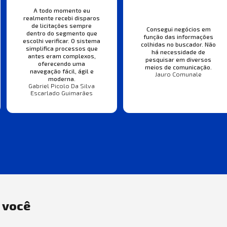
A todo momento eu
realmente recebi disparos
de licitações sempre
Consegui negócios em
dentro do segmento que
função das informações
escolhi verificar. O sistema
colhidas no buscador. Não
simplifica processos que
há necessidade de
antes eram complexos,
pesquisar em diversos
oferecendo uma
meios de comunicação.
navegação fácil, ágil e
Jauro Comunale
moderna.
Gabriel Picolo Da Silva
Escarlado Guimarães
a você