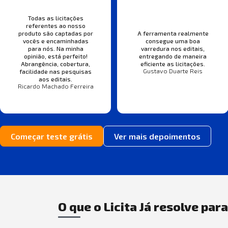
Todas as licitações
referentes ao nosso
produto são captadas por
A ferramenta realmente
vocês e encaminhadas
consegue uma boa
para nós. Na minha
varredura nos editais,
opinião, está perfeito!
entregando de maneira
Abrangência, cobertura,
eficiente as licitações.
Gustavo Duarte Reis
facilidade nas pesquisas
aos editais.
Ricardo Machado Ferreira
Começar teste grátis
Ver mais depoimentos
O que o Licita Já resolve par