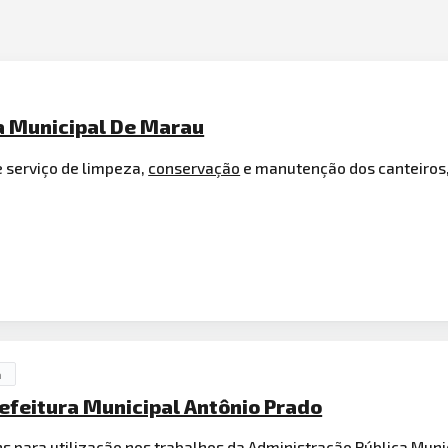
a Municipal De Marau
 serviço de limpeza,
conservação
e manutenção dos canteiros,
a
refeitura Municipal Antônio Prado
ins para utilização nos trabalhos da Administração Pública Muni