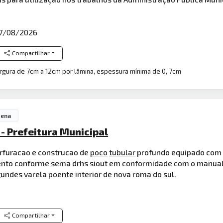
7/08/2026
Compartilhar
largura de 7cm a 12cm por lâmina, espessura mínima de 0, 7cm
uena
- Prefeitura Municipal
rfuracao e construcao de
poco
tubular
profundo equipado com
ento conforme sema drhs siout em conformidade com o manual
gundes varela poente interior de nova roma do sul.
Compartilhar