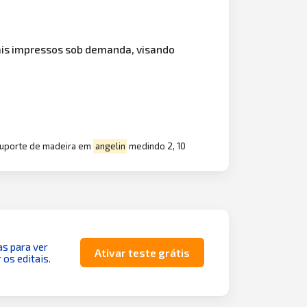
ais impressos sob demanda, visando
m suporte de madeira em
angelin
medindo 2, 10
as para ver
Ativar teste grátis
 os editais.