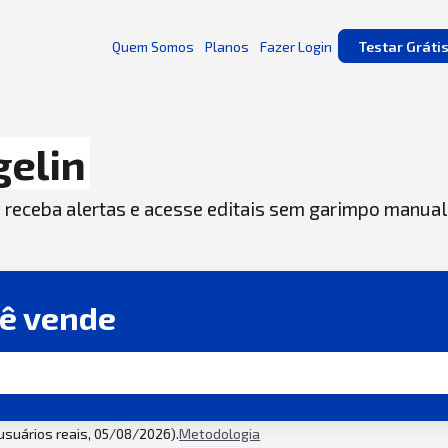
Quem Somos
Planos
Fazer Login
Testar Gráti
gelin
, receba alertas e acesse editais sem garimpo manual
cê vende
 usuários reais, 05/08/2026).
Metodologia