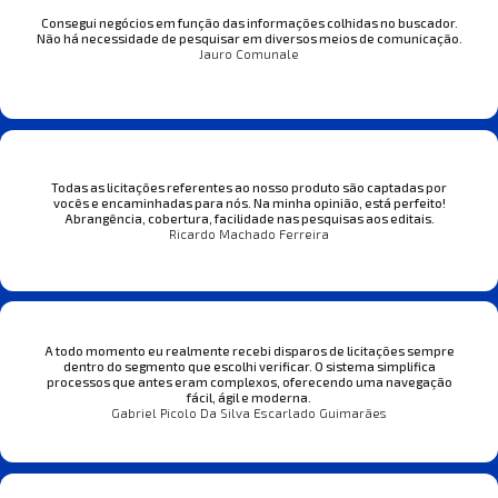
Consegui negócios em função das informações colhidas no buscador.
Não há necessidade de pesquisar em diversos meios de comunicação.
Jauro Comunale
Todas as licitações referentes ao nosso produto são captadas por
vocês e encaminhadas para nós. Na minha opinião, está perfeito!
Abrangência, cobertura, facilidade nas pesquisas aos editais.
Ricardo Machado Ferreira
A todo momento eu realmente recebi disparos de licitações sempre
dentro do segmento que escolhi verificar. O sistema simplifica
processos que antes eram complexos, oferecendo uma navegação
fácil, ágil e moderna.
Gabriel Picolo Da Silva Escarlado Guimarães