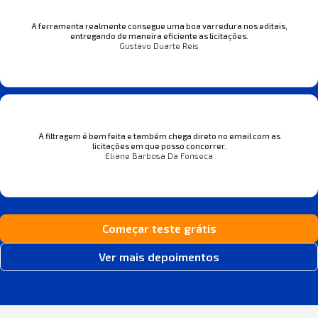
A ferramenta realmente consegue uma boa varredura nos editais,
entregando de maneira eficiente as licitações.
Gustavo Duarte Reis
A filtragem é bem feita e também chega direto no email com as
licitações em que posso concorrer.
Eliane Barbosa Da Fonseca
Começar teste grátis
Ver mais depoimentos