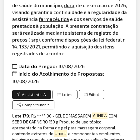
de saúde do município,
dura
nte o exercício de 2026,
visando garantir a continuidade e a regularidade da
assistência
farmacêutica
e dos serviços de saúde
prestados à população. A presente contratação
será realizada mediante sistema de registro de
preços ( srp), conforme disposições da lei federal n
14. 133/2021, permitindo a aquisição dos itens
registrados de acordo c
Data do Pregão:
10/08/2026
Início do Acolhimento de Propostas:
10/08/2026
Assistente IA
Lotes
Edital
Compartilhar
Lote 179:
R$ ****,00 - GEL DE MASSAGEM
ARNICA
COM
SEBO DE CARNEIRO 150 g Produto de uso tópico,
apresentado na forma de gel para massagem corporal,
contendo extratos de
arnica
e componentes emolientes,
incluindo sebo de carneiro, indicado para aplicação externa