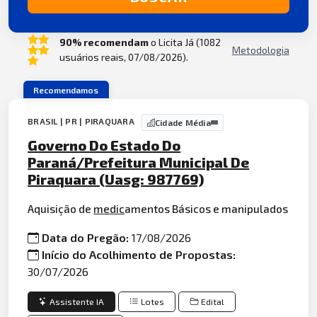
90% recomendam
o Licita Já (1082
Metodologia
usuários reais, 07/08/2026).
Recomendamos
BRASIL | PR | PIRAQUARA
Cidade Média
Governo Do Estado Do
Paraná/Prefeitura Municipal De
Piraquara (Uasg: 987769)
Aquisição de
medic
amentos Básicos e manipulados
Data do Pregão:
17/08/2026
Início do Acolhimento de Propostas:
30/07/2026
Assistente IA
Lotes
Edital