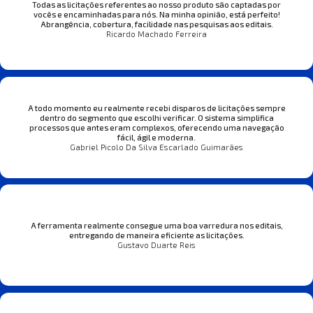
Todas as licitações referentes ao nosso produto são captadas por
vocês e encaminhadas para nós. Na minha opinião, está perfeito!
Abrangência, cobertura, facilidade nas pesquisas aos editais.
Ricardo Machado Ferreira
A todo momento eu realmente recebi disparos de licitações sempre
dentro do segmento que escolhi verificar. O sistema simplifica
processos que antes eram complexos, oferecendo uma navegação
fácil, ágil e moderna.
Gabriel Picolo Da Silva Escarlado Guimarães
A ferramenta realmente consegue uma boa varredura nos editais,
entregando de maneira eficiente as licitações.
Gustavo Duarte Reis