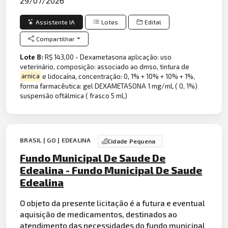
29/07/2026
Assistente IA
Lotes
Edital
Compartilhar
Lote 8:
R$ 143,00 - Dexametasona aplicação: uso
veterinário, composição: associado ao dmso, tintura de
arnica
e lidocaína, concentração: 0, 1% + 10% + 10% + 1%,
forma farmacêutica: gel DEXAMETASONA 1 mg/mL ( 0, 1%)
suspensão oftálmica ( frasco 5 mL)
BRASIL | GO | EDEALINA
Cidade Pequena
Fundo Municipal De Saude De
Edealina - Fundo Municipal De Saude
Edealina
O objeto da presente licitação é a futura e eventual
aquisição de medicamentos, destinados ao
atendimento das necessidades do fundo municipal