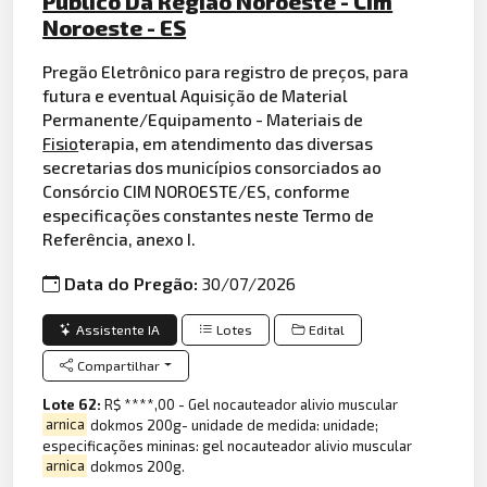
Público Da Região Noroeste - Cim
Noroeste - ES
Pregão Eletrônico para registro de preços, para
futura e eventual Aquisição de Material
Permanente/Equipamento - Materiais de
Fisio
terapia, em atendimento das diversas
secretarias dos municípios consorciados ao
Consórcio CIM NOROESTE/ES, conforme
especificações constantes neste Termo de
Referência, anexo I.
Data do Pregão:
30/07/2026
Assistente IA
Lotes
Edital
Compartilhar
Lote 62:
R$ ****,00 - Gel nocauteador alivio muscular
arnica
dokmos 200g- unidade de medida: unidade;
especificações mininas: gel nocauteador alivio muscular
arnica
dokmos 200g.