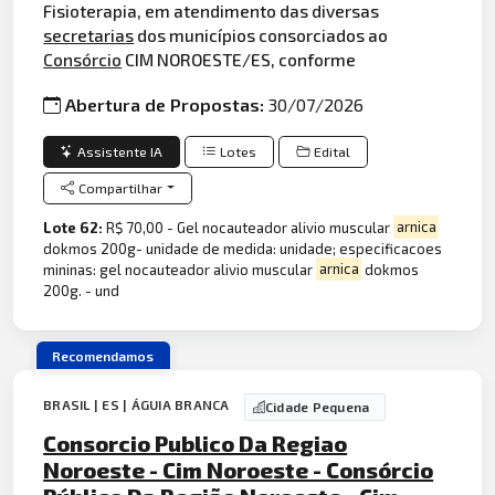
Fisioterapia, em atendimento das diversas
secretarias
dos municípios consorciados ao
Consórcio
CIM NOROESTE/ES, conforme
Abertura de Propostas:
30/07/2026
Assistente IA
Lotes
Edital
Compartilhar
Lote 62:
R$ 70,00 - Gel nocauteador alivio muscular
arnica
dokmos 200g- unidade de medida: unidade; especificacoes
mininas: gel nocauteador alivio muscular
arnica
dokmos
200g. - und
Recomendamos
BRASIL | ES | ÁGUIA BRANCA
Cidade Pequena
Consorcio Publico Da Regiao
Noroeste - Cim Noroeste - Consórcio