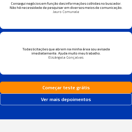
Consegui negócios em função das informações colhidas no buscador.
Não há necessidade de pesquisar em diversos meios de comunicação.
Jauro Comunale
Todas licitações que abrem na minha área sou avisada
imediatamente. Ajuda muito meu trabalho.
Elisângela Gonçalves
Começar teste grátis
Ver mais depoimentos