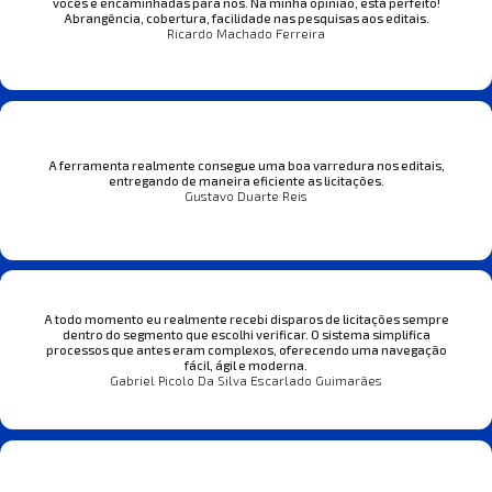
vocês e encaminhadas para nós. Na minha opinião, está perfeito!
Abrangência, cobertura, facilidade nas pesquisas aos editais.
Ricardo Machado Ferreira
A ferramenta realmente consegue uma boa varredura nos editais,
entregando de maneira eficiente as licitações.
Gustavo Duarte Reis
A todo momento eu realmente recebi disparos de licitações sempre
dentro do segmento que escolhi verificar. O sistema simplifica
processos que antes eram complexos, oferecendo uma navegação
fácil, ágil e moderna.
Gabriel Picolo Da Silva Escarlado Guimarães