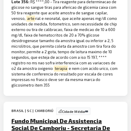
Lote 356:
R$ ****,00 - Tira reagente para determinacao de
glicose no sangue tiras para afericao de glicemia caixa com
50 tira reagente que aceite amostra de sangue capilar,
venoso,
arte
rial e neonatal, que aceite apenas mg/dl como
unidades de medida, fotometrico, sem necessidade de chip
externo ou tira de calibracao, faixa de medicao de 10 a 600
mg/dl, faixa de hematocritos de 20 a 70% glicose
desidrogenase tamanho da amostra igual ou inferior a 2, 5
microlitros, que permita coleta da amostra com tira fora do
monitor, permite a 2 gota, tempo de leitura maximo de 10
segundos, que esteja de acordo com a iso 15 197, ****
registro no ms nao sofra interferencia com as variacoes de
o2 da amostra oxigenio
terapia
e nem com acido urico, com
sistema de conferencia do resultado por escala de cores
impressas no frasco deve ser da mesma marca do
glicosimetro item 355
BRASIL | SC | CAMBORIÚ
Cidade Média
Fundo Municipal De Assistencia
Social De Camboriu - Secretaria De