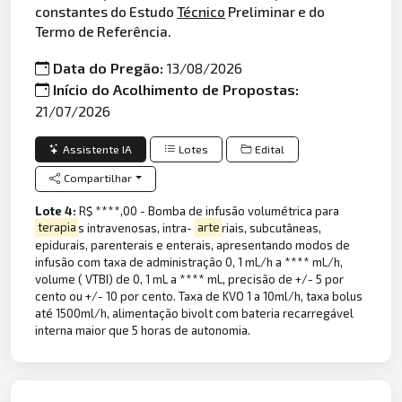
constantes do Estudo
Técnico
Preliminar e do
Termo de Referência.
Data do Pregão:
13/08/2026
Início do Acolhimento de Propostas:
21/07/2026
Assistente IA
Lotes
Edital
Compartilhar
Lote 4:
R$ ****,00 - Bomba de infusão volumétrica para
terapia
s intravenosas, intra-
arte
riais, subcutâneas,
epidurais, parenterais e enterais, apresentando modos de
infusão com taxa de administração 0, 1 mL/h a **** mL/h,
volume ( VTBI) de 0, 1 mL a **** mL, precisão de +/- 5 por
cento ou +/- 10 por cento. Taxa de KVO 1 a 10ml/h, taxa bolus
até 1500ml/h, alimentação bivolt com bateria recarregável
interna maior que 5 horas de autonomia.