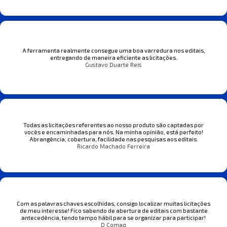
A ferramenta realmente consegue uma boa varredura nos editais,
entregando de maneira eficiente as licitações.
Gustavo Duarte Reis
Todas as licitações referentes ao nosso produto são captadas por
vocês e encaminhadas para nós. Na minha opinião, está perfeito!
Abrangência, cobertura, facilidade nas pesquisas aos editais.
Ricardo Machado Ferreira
Com as palavras chaves escolhidas, consigo localizar muitas licitações
de meu interesse! Fico sabendo de abertura de editais com bastante
antecedência, tendo tempo hábil para se organizar para participar!
D Comaq