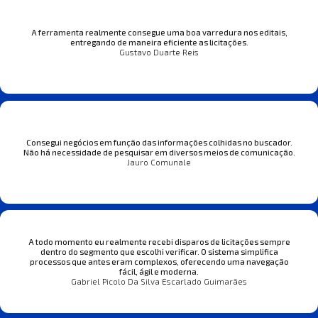
A ferramenta realmente consegue uma boa varredura nos editais,
entregando de maneira eficiente as licitações.
Gustavo Duarte Reis
Consegui negócios em função das informações colhidas no buscador.
Não há necessidade de pesquisar em diversos meios de comunicação.
Jauro Comunale
A todo momento eu realmente recebi disparos de licitações sempre
dentro do segmento que escolhi verificar. O sistema simplifica
processos que antes eram complexos, oferecendo uma navegação
fácil, ágil e moderna.
Gabriel Picolo Da Silva Escarlado Guimarães