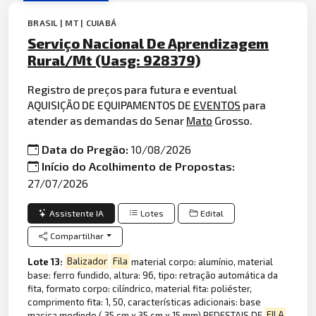
BRASIL | MT | CUIABÁ
Serviço Nacional De Aprendizagem
Rural/Mt (Uasg: 928379)
Registro de preços para futura e eventual
AQUISIÇÃO DE EQUIPAMENTOS DE
EVENTOS
para
atender as demandas do Senar
Mato
Grosso.
Data do Pregão:
10/08/2026
Início do Acolhimento de Propostas:
27/07/2026
Assistente IA
Lotes
Edital
Compartilhar
Lote 13:
Balizador
Fila
material corpo: alumínio, material
base: ferro fundido, altura: 96, tipo: retração automática da
fita, formato corpo: cilíndrico, material fita: poliéster,
comprimento fita: 1, 50, características adicionais: base
maciça medindo ( 35 cm x 35 cm x 15 mm) PEDESTAIS DE
FILA