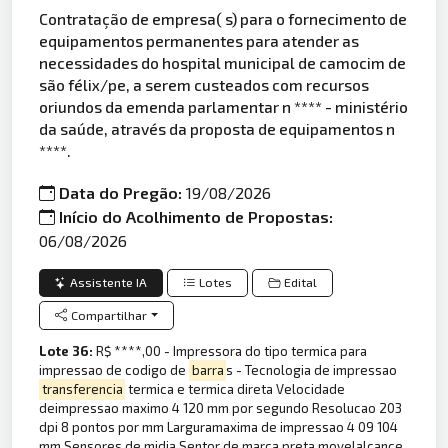
Contratação de empresa( s) para o fornecimento de
equipamentos permanentes para atender as
necessidades do hospital municipal de camocim de
são félix/pe, a serem custeados com recursos
oriundos da emenda parlamentar n **** - ministério
da saúde, através da proposta de equipamentos n
****.
Data do Pregão:
19/08/2026
Início do Acolhimento de Propostas:
06/08/2026
Assistente IA
Lotes
Edital
Compartilhar
Lote 36:
R$ ****,00 - Impressora do tipo termica para
impressao de codigo de
barra
s - Tecnologia de impressao
transferencia
termica e termica direta Velocidade
deimpressao maximo 4 120 mm por segundo Resolucao 203
dpi 8 pontos por mm Larguramaxima de impressao 4 09 104
mm Sensores de midia Sentor de marca preta movelalcance