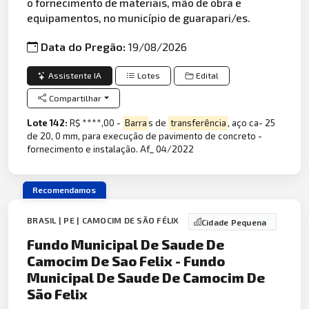
o fornecimento de materiais, mão de obra e
equipamentos, no município de guarapari/es.
Data do Pregão:
19/08/2026
Assistente IA
Lotes
Edital
Compartilhar
Lote 142:
R$ ****,00 -
Barra
s de
transferência
, aço ca- 25
de 20, 0 mm, para execução de pavimento de concreto -
fornecimento e instalação. Af_ 04/2022
Recomendamos
BRASIL | PE | CAMOCIM DE SÃO FÉLIX
Cidade Pequena
Fundo Municipal De Saude De
Camocim De Sao Felix - Fundo
Municipal De Saude De Camocim De
São Felix