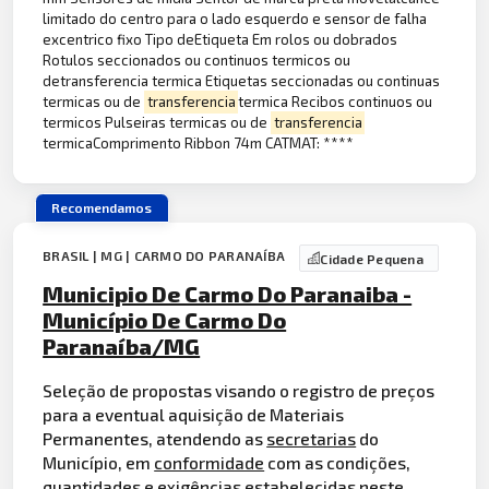
limitado do centro para o lado esquerdo e sensor de falha
excentrico fixo Tipo deEtiqueta Em rolos ou dobrados
Rotulos seccionados ou continuos termicos ou
detransferencia termica Etiquetas seccionadas ou continuas
termicas ou de
transferencia
termica Recibos continuos ou
termicos Pulseiras termicas ou de
transferencia
termicaComprimento Ribbon 74m CATMAT: ****
Recomendamos
BRASIL | MG | CARMO DO PARANAÍBA
Cidade Pequena
Municipio De Carmo Do Paranaiba -
Município De Carmo Do
Paranaíba/MG
Seleção de propostas visando o registro de preços
para a eventual aquisição de Materiais
Permanentes, atendendo as
secretarias
do
Município, em
conformidade
com as condições,
quantidades e exigências estabelecidas neste