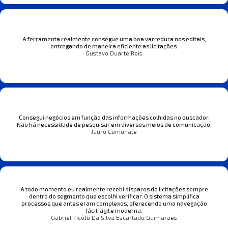
A ferramenta realmente consegue uma boa varredura nos editais,
entregando de maneira eficiente as licitações.
Gustavo Duarte Reis
Consegui negócios em função das informações colhidas no buscador.
Não há necessidade de pesquisar em diversos meios de comunicação.
Jauro Comunale
A todo momento eu realmente recebi disparos de licitações sempre
dentro do segmento que escolhi verificar. O sistema simplifica
processos que antes eram complexos, oferecendo uma navegação
fácil, ágil e moderna.
Gabriel Picolo Da Silva Escarlado Guimarães