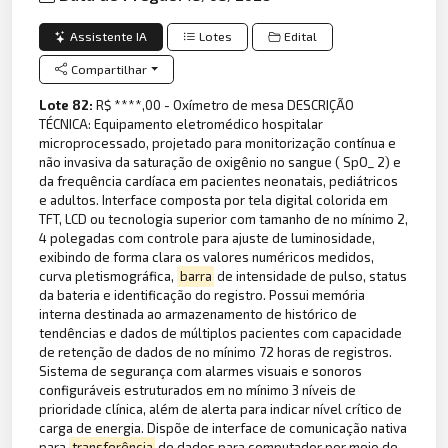
Assistente IA
Lotes
Edital
Compartilhar
Lote 82:
R$ ****,00 - Oxímetro de mesa DESCRIÇÃO
TÉCNICA: Equipamento eletromédico hospitalar
microprocessado, projetado para monitorização contínua e
não invasiva da saturação de oxigênio no sangue ( SpO_ 2) e
da frequência cardíaca em pacientes neonatais, pediátricos
e adultos. Interface composta por tela digital colorida em
TFT, LCD ou tecnologia superior com tamanho de no mínimo 2,
4 polegadas com controle para ajuste de luminosidade,
exibindo de forma clara os valores numéricos medidos,
curva pletismográfica,
barra
de intensidade de pulso, status
da bateria e identificação do registro. Possui memória
interna destinada ao armazenamento de histórico de
tendências e dados de múltiplos pacientes com capacidade
de retenção de dados de no mínimo 72 horas de registros.
Sistema de segurança com alarmes visuais e sonoros
configuráveis estruturados em no mínimo 3 níveis de
prioridade clínica, além de alerta para indicar nível crítico de
carga de energia. Dispõe de interface de comunicação nativa
para
transferência
de dados para computador por meio de