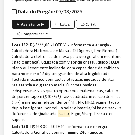
Data do Pregão:
07/08/2026
Assistente IA
Lotes
Edital
Compartilhar
Lote 152:
R$ ****,00 - LOTE 14 - informatica e energia -
Calculadora Eletronica de Mesa - 12 Digitos ( Tipo Normal)
Calculadora eletronica de mesa para uso geral em escritorio
( nao cientifica). Equipada com visor de cristal liquido ( LCD)
plano ou levemente inclinado, com capacidade de exibicao
para no minimo 12 digitos grandes de alta legibilidade.
Teclado mecanico com teclas plasticas injetadas de alta
resistencia e digitacao macia. Funcoes basicas
indispensaveis: as quatro operacoes matematicas, calculo
de porcentagem ($ 10/%$), raiz quadrada, inversao de sinal
(+/-) e memoria independente ( M+, M-, MRC). Alimentacao
dupla inteligente: por celula solar e bateria/pilha de backup.
Referencia de Qualidade:
Casio
, Elgin, Sharp, Procalc ou
superior.
Lote 158:
R$ 163,00 - LOTE 14 - informatica e energia -
Calculadora Cientifica com no minimo 240 Funcoes