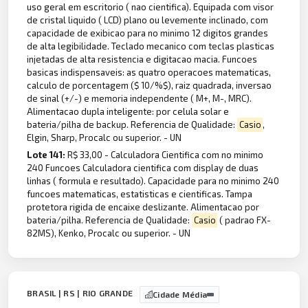
uso geral em escritorio ( nao cientifica). Equipada com visor
de cristal liquido ( LCD) plano ou levemente inclinado, com
capacidade de exibicao para no minimo 12 digitos grandes
de alta legibilidade. Teclado mecanico com teclas plasticas
injetadas de alta resistencia e digitacao macia. Funcoes
basicas indispensaveis: as quatro operacoes matematicas,
calculo de porcentagem ($ 10/%$), raiz quadrada, inversao
de sinal (+/-) e memoria independente ( M+, M-, MRC).
Alimentacao dupla inteligente: por celula solar e
bateria/pilha de backup. Referencia de Qualidade:
Casio
,
Elgin, Sharp, Procalc ou superior. - UN
Lote 141:
R$ 33,00 - Calculadora Cientifica com no minimo
240 Funcoes Calculadora cientifica com display de duas
linhas ( formula e resultado). Capacidade para no minimo 240
funcoes matematicas, estatisticas e cientificas. Tampa
protetora rigida de encaixe deslizante. Alimentacao por
bateria/pilha. Referencia de Qualidade:
Casio
( padrao FX-
82MS), Kenko, Procalc ou superior. - UN
BRASIL | RS | RIO GRANDE
Cidade Média