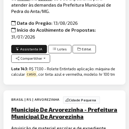
atender às demandas da Prefeitura Municipal de
Pedra do Anta/MG.
Data do Pregão:
13/08/2026
Início do Acolhimento de Propostas:
31/07/2026
Assistente IA
Lotes
Edital
Compartilhar
Lote 143:
R$ 77,00 - Rolete Entintado aplicação: máquina de
calcular
casio
, cor tinta: azul e vermelha, modelo: hr 100 tm
BRASIL | RS | ARVOREZINHA
Cidade Pequena
Municipio De Arvorezinha - Prefeitura
Municipal De Arvorezinha
Aquisição de material
escolar
e de expediente