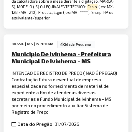
da calculadora sobre a mesa durante a digitação. MARCA (
S), MODELO ( S) OU EQUIVALENTE TÉCNICO:
Casio
( ex: MX-
12B /MV- 210), Procalc, Elgin ( ex: MV- ****), Sharp, HP ou
equivalente/superior.
BRASIL | MS | IVINHEMA
Cidade Pequena
Municipio De Ivinhema - Prefeitura
Municipal De Ivinhema - MS
INTENÇÃO DE REGISTRO DE PREÇO ( NÃO É PREGÃO)
Contratação futura e eventual de empresa
especializada no fornecimento de material de
expediente a fim de atender as diversas
secretarias
e Fundo Municipal de Ivinhema - MS,
por meio do procedimento auxiliar Sistema de
Registro de Preço
Data do Pregão:
31/07/2026