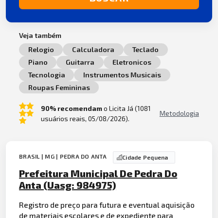
Veja também
Relogio
Calculadora
Teclado
Piano
Guitarra
Eletronicos
Tecnologia
Instrumentos Musicais
Roupas Femininas
90% recomendam
o Licita Já (1081
Metodologia
usuários reais, 05/08/2026).
BRASIL | MG | PEDRA DO ANTA
Cidade Pequena
Prefeitura Municipal De Pedra Do
Anta (Uasg: 984975)
Registro de preço para futura e eventual aquisição
de
mater
iais
escola
res e de expediente para