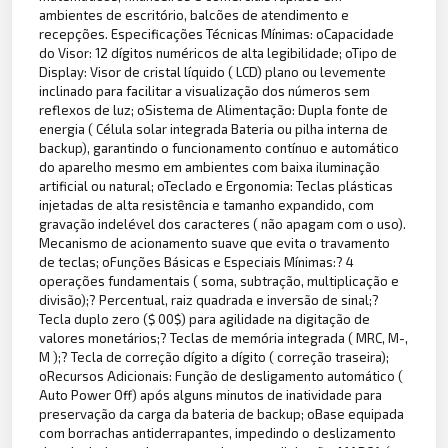
ambientes de escritório, balcões de atendimento e
recepções. Especificações Técnicas Mínimas: oCapacidade
do Visor: 12 dígitos numéricos de alta legibilidade; oTipo de
Display: Visor de cristal líquido ( LCD) plano ou levemente
inclinado para facilitar a visualização dos números sem
reflexos de luz; oSistema de Alimentação: Dupla fonte de
energia ( Célula solar integrada Bateria ou pilha interna de
backup), garantindo o funcionamento contínuo e automático
do aparelho mesmo em ambientes com baixa iluminação
artificial ou natural; oTeclado e Ergonomia: Teclas plásticas
injetadas de alta resistência e tamanho expandido, com
gravação indelével dos caracteres ( não apagam com o uso).
Mecanismo de acionamento suave que evita o travamento
de teclas; oFunções Básicas e Especiais Mínimas:? 4
operações fundamentais ( soma, subtração, multiplicação e
divisão);? Percentual, raiz quadrada e inversão de sinal;?
Tecla duplo zero ($ 00$) para agilidade na digitação de
valores monetários;? Teclas de memória integrada ( MRC, M-,
M );? Tecla de correção dígito a dígito ( correção traseira);
oRecursos Adicionais: Função de desligamento automático (
Auto Power Off) após alguns minutos de inatividade para
preservação da carga da bateria de backup; oBase equipada
com borrachas antiderrapantes, impedindo o deslizamento