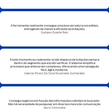
A ferramenta realmente consegue uma boa varredura nos editais,
entregando de maneira eficiente as licitações.
Gustavo Duarte Reis
A todo momento eu realmente recebi disparos de licitações sempre
dentro do segmento que escolhi verificar. O sistema simplifica
processos que antes eram complexos, oferecendo uma navegação
fácil, ágil e moderna.
Gabriel Picolo Da Silva Escarlado Guimarães
Consegui negócios em função das informações colhidas no buscador.
Não há necessidade de pesquisar em diversos meios de comunicação.
Jauro Comunale