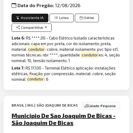
Data do Pregão:
12/08/2026
Assistente IA
Lotes
Edital
Compartilhar
Lote 6:
R$ ****,00 - Cabo Elétrico Isolado características
adicionais: capa em pvc preta, cor do isolamento: preta,
material
condutor
: cobre, material isolamento: pvc tipo st1,
normas técnicas: nbr ****, quantidade
condutor
es: 4, seção
nominal: 10, tensão isolamento: 1
Lote 7:
R$ 117,00 - Terminal Elétrico aplicação: instalações
elétricas, fixação: por compressão, material: cobre, seção
nominal
condutor
: 6
BRASIL | MG | SÃO JOAQUIM DE BICAS
Cidade Pequena
Municipio De Sao Joaquim De Bicas -
São Joaquim De Bicas