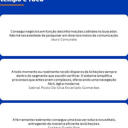
Consegui negócios em função das informações colhidas no buscador.
Não há necessidade de pesquisar em diversos meios de comunicação.
Jauro Comunale
A todo momento eu realmente recebi disparos de licitações sempre
dentro do segmento que escolhi verificar. O sistema simplifica
processos que antes eram complexos, oferecendo uma navegação
fácil, ágil e moderna.
Gabriel Picolo Da Silva Escarlado Guimarães
A ferramenta realmente consegue uma boa varredura nos editais,
entregando de maneira eficiente as licitações.
Gustavo Duarte Reis