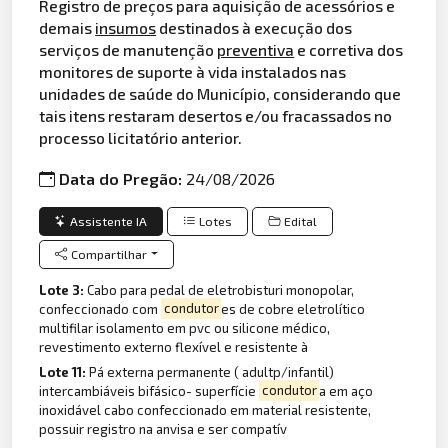
Registro de preços para aquisição de acessórios e
demais
insumos
destinados à execução dos
serviços de manutenção
preventiva
e corretiva dos
monitores de suporte à vida instalados nas
unidades de saúde do Município, considerando que
tais itens restaram desertos e/ou fracassados no
processo licitatório anterior.
Data do Pregão:
24/08/2026
Assistente IA
Lotes
Edital
Compartilhar
Lote 3:
Cabo para pedal de eletrobisturi monopolar,
confeccionado com
condutor
es de cobre eletrolítico
multifilar isolamento em pvc ou silicone médico,
revestimento externo flexível e resistente à
Lote 11:
Pá externa permanente ( adultp/infantil)
intercambiáveis bifásico- superfície
condutor
a em aço
inoxidável cabo confeccionado em material resistente,
possuir registro na anvisa e ser compatív