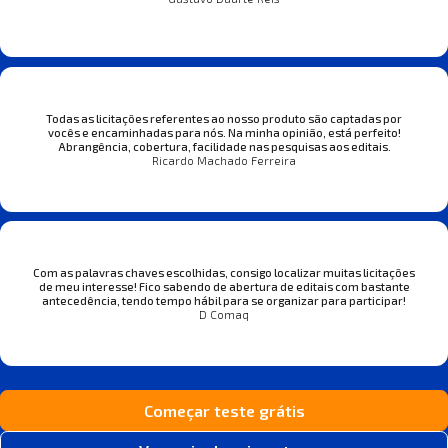
Todas as licitações referentes ao nosso produto são captadas por
vocês e encaminhadas para nós. Na minha opinião, está perfeito!
Abrangência, cobertura, facilidade nas pesquisas aos editais.
Ricardo Machado Ferreira
Com as palavras chaves escolhidas, consigo localizar muitas licitações
de meu interesse! Fico sabendo de abertura de editais com bastante
antecedência, tendo tempo hábil para se organizar para participar!
D Comaq
Começar teste grátis