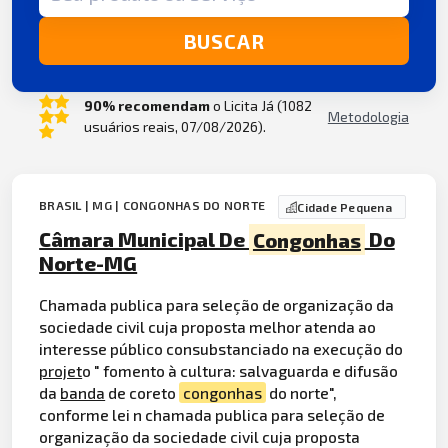
BUSCAR
90% recomendam
o Licita Já (1082
Metodologia
usuários reais, 07/08/2026).
BRASIL | MG | CONGONHAS DO NORTE
Cidade Pequena
Câmara Municipal De
Congonhas
Do
Norte-MG
Chamada publica para seleção de organização da
sociedade civil cuja proposta melhor atenda ao
interesse público consubstanciado na execução do
projet
o " fomento à cultura: salvaguarda e difusão
da
banda
de coreto
congonhas
do norte",
conforme lei n chamada publica para seleção de
organização da sociedade civil cuja proposta