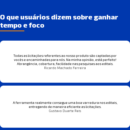
O que usuários dizem sobre ganhar
tempo e foco
Todas as licitações referentes ao nosso produto são captadas por
vocês e encaminhadas para nós. Na minha opinião, está perfeito!
Abrangência, cobertura, facilidade nas pesquisas aos editais.
Ricardo Machado Ferreira
A ferramenta realmente consegue uma boa varredura nos editais,
entregando de maneira eficiente as licitações.
Gustavo Duarte Reis