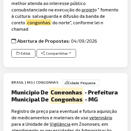
melhor atenda ao interesse público
consubstanciado na execução do
projet
o " fomento
à cultura: salvaguarda e difusão da banda de
coreto
congonhas
do norte", conforme lei n
chamad
Abertura de Propostas:
04/09/2026
Edital
Compartilhar
BRASIL | MG | CONGONHAS
Cidade Pequena
Municipio De
Congonhas
- Prefeitura
Municipal De
Congonhas
- MG
Registro de preço para eventual e futura aquisição
de medicamentos e materiais de uso
veterinário
para a Unidade de
Vigilância
em Zoonoses; em
atendimento as necessidades da Administração