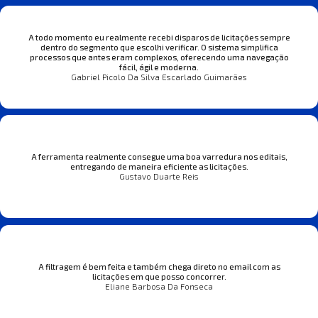
A todo momento eu realmente recebi disparos de licitações sempre
dentro do segmento que escolhi verificar. O sistema simplifica
processos que antes eram complexos, oferecendo uma navegação
fácil, ágil e moderna.
Gabriel Picolo Da Silva Escarlado Guimarães
A ferramenta realmente consegue uma boa varredura nos editais,
entregando de maneira eficiente as licitações.
Gustavo Duarte Reis
A filtragem é bem feita e também chega direto no email com as
licitações em que posso concorrer.
Eliane Barbosa Da Fonseca