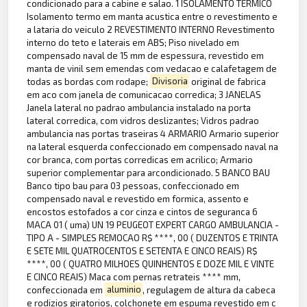
condicionado para a cabine e salao. 1 ISOLAMENTO TERMICO
Isolamento termo em manta acustica entre o revestimento e
a lataria do veiculo 2 REVESTIMENTO INTERNO Revestimento
interno do teto e laterais em ABS; Piso nivelado em
compensado naval de 15 mm de espessura, revestido em
manta de vinil sem emendas com vedacao e calafetagem de
todas as bordas com rodape;
Divisoria
original de fabrica
em aco com janela de comunicacao corredica; 3 JANELAS
Janela lateral no padrao ambulancia instalado na porta
lateral corredica, com vidros deslizantes; Vidros padrao
ambulancia nas portas traseiras 4 ARMARIO Armario superior
na lateral esquerda confeccionado em compensado naval na
cor branca, com portas corredicas em acrilico; Armario
superior complementar para arcondicionado. 5 BANCO BAU
Banco tipo bau para 03 pessoas, confeccionado em
compensado naval e revestido em formica, assento e
encostos estofados a cor cinza e cintos de seguranca 6
MACA 01 ( uma) UN 19 PEUGEOT EXPERT CARGO AMBULANCIA -
TIPO A - SIMPLES REMOCAO R$ ****, 00 ( DUZENTOS E TRINTA
E SETE MIL QUATROCENTOS E SETENTA E CINCO REAIS) R$
****, 00 ( QUATRO MILHOES QUINHENTOS E DOZE MIL E VINTE
E CINCO REAIS) Maca com pernas retrateis **** mm,
confeccionada em
aluminio
, regulagem de altura da cabeca
e rodizios giratorios, colchonete em espuma revestido em c