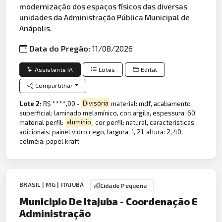
modernização dos espaços físicos das diversas
unidades da Administração Pública Municipal de
Anápolis.
Data do Pregão:
11/08/2026
Assistente IA
Lotes
Edital
Compartilhar
Lote 2:
R$ ****,00 -
Divisória
material: mdf, acabamento
superficial: laminado melamínico, cor: argila, espessura: 60,
material perfil:
alumínio
, cor perfil: natural, características
adicionais: painel vidro cego, largura: 1, 21, altura: 2, 40,
colméia: papel kraft
BRASIL | MG | ITAJUBÁ
Cidade Pequena
Municipio De Itajuba - Coordenação E
Administração