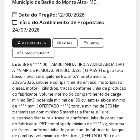
Município de Barão do
Monte
Alto- MG.
Data do Pregão:
12/08/2026
Início do Acolhimento de Propostas:
24/07/2026
Assistente IA
Lotes
Edital
Compartilhar
Lote 3:
R$ ****,00 - AMBULANCIA TIPO A AMBULANCIA TIPO
A ? SIMPLES REMOCAO VEICULO BASE ( CHASSI) Furgao teto
baixo, novo, zero quilometro, ano/modelo minimo
2025/2026, cabine e compartimento em aco, motorizacao
diesel, motor 4 cilindros, tracao conforme linha de producao
do fabricante, volume interno do compartimento de carga
minimo 6m3, potencia minima de 150 cv, entre- eixos minimo
de **** mm, ( OFERTADO ****) torque minimo de 370 Nm,
transmissao com minimo 5 marchas a frente e 1 a re,
suspensao dianteira e traseira conforme linha de producao
do fabricante, PBT homologado minimo de **** kg, sistema
de freios conforme linha de producao do fabricante, tanque
de combustivel minimo de 65 litros ( OFERTADO 70L) e ar-