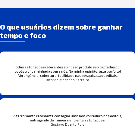
O que usuários dizem sobre ganhar
tempo e foco
Todas as licitações referentes ao nosso produto são captadas por
vocês e encaminhadas para nós. Na minha opinião, está perfeito!
Abrangência, cobertura, facilidade nas pesquisas aos editais.
Ricardo Machado Ferreira
A ferramenta realmente consegue uma boa varredura nos editais,
entregando de maneira eficiente as licitações.
Gustavo Duarte Reis