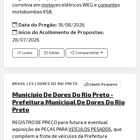
corretiva em
motor
es elétricos WEG e
conjunto
s
motobombas KSB.
Data do Pregão:
18/08/2026
Início do Acolhimento de Propostas:
28/07/2026
Lotes
Edital
Compartilhar
BRASIL | ES | DORES DO RIO PRETO
Cidade Pequena
Municipio De Dores Do Rio Preto -
Prefeitura Municipal De Dores Do Rio
Preto
REGISTRO DE PREÇO para futura e eventual
aquisição de PEÇAS PARA
VEÍCULOS
PESADOS
, que
compõem a frota de veículos da Prefeitura