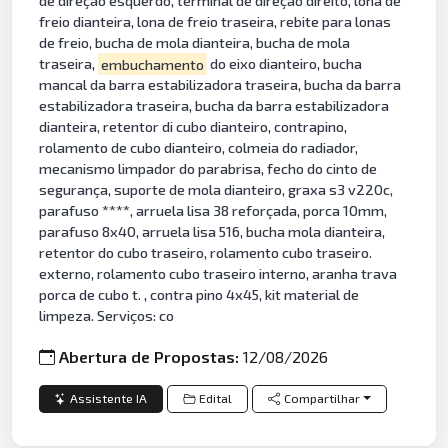
de direção esquerdo, terminal de direção direito, lona de
freio dianteira, lona de freio traseira, rebite para lonas
de freio, bucha de mola dianteira, bucha de mola
traseira,
embuchamento
do eixo dianteiro, bucha
mancal da barra estabilizadora traseira, bucha da barra
estabilizadora traseira, bucha da barra estabilizadora
dianteira, retentor di cubo dianteiro, contrapino,
rolamento de cubo dianteiro, colmeia do radiador,
mecanismo limpador do parabrisa, fecho do cinto de
segurança, suporte de mola dianteiro, graxa s3 v220c,
parafuso ****, arruela lisa 38 reforçada, porca 10mm,
parafuso 8x40, arruela lisa 516, bucha mola dianteira,
retentor do cubo traseiro, rolamento cubo traseiro.
externo, rolamento cubo traseiro interno, aranha trava
porca de cubo t. , contra pino 4x45, kit material de
limpeza. Serviços: co
Abertura de Propostas:
12/08/2026
Assistente IA
Edital
Compartilhar