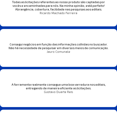
Todas as licitações referentes ao nosso produto são captadas por
vocês e encaminhadas para nós. Na minha opinião, está perfeito!
Abrangência, cobertura, facilidade nas pesquisas aos editais.
Ricardo Machado Ferreira
Consegui negócios em função das informações colhidas no buscador.
Não há necessidade de pesquisar em diversos meios de comunicação.
Jauro Comunale
A ferramenta realmente consegue uma boa varredura nos editais,
entregando de maneira eficiente as licitações.
Gustavo Duarte Reis