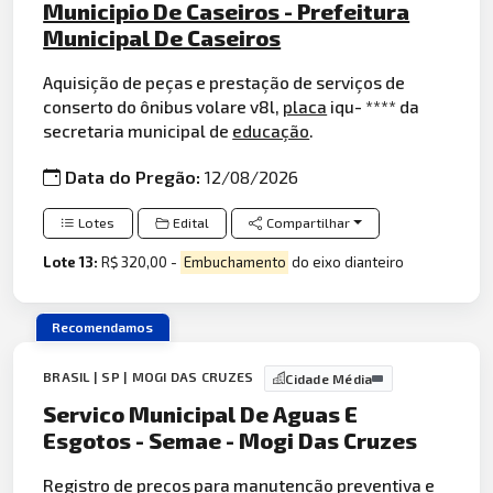
Municipio De Caseiros - Prefeitura
Municipal De Caseiros
Aquisição de peças e prestação de serviços de
conserto do ônibus volare v8l,
placa
iqu- **** da
secretaria municipal de
educação
.
Data do Pregão:
12/08/2026
Lotes
Edital
Compartilhar
Lote 13:
R$ 320,00 -
Embuchamento
do eixo dianteiro
Recomendamos
BRASIL | SP | MOGI DAS CRUZES
Cidade Média
Servico Municipal De Aguas E
Esgotos - Semae - Mogi Das Cruzes
Registro de preços para manutenção preventiva e