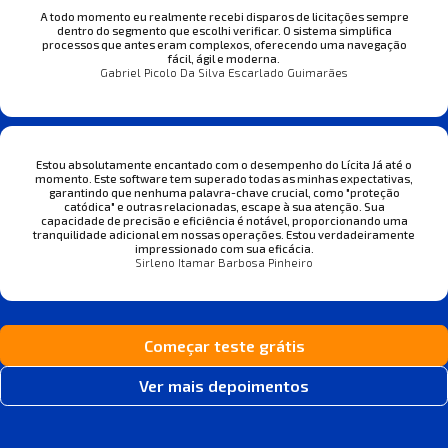
A todo momento eu realmente recebi disparos de licitações sempre
dentro do segmento que escolhi verificar. O sistema simplifica
processos que antes eram complexos, oferecendo uma navegação
fácil, ágil e moderna.
Gabriel Picolo Da Silva Escarlado Guimarães
Estou absolutamente encantado com o desempenho do Lícita Já até o
momento. Este software tem superado todas as minhas expectativas,
garantindo que nenhuma palavra-chave crucial, como "proteção
catódica" e outras relacionadas, escape à sua atenção. Sua
capacidade de precisão e eficiência é notável, proporcionando uma
tranquilidade adicional em nossas operações. Estou verdadeiramente
impressionado com sua eficácia.
Sirleno Itamar Barbosa Pinheiro
Começar teste grátis
Ver mais depoimentos