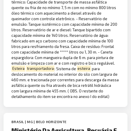
térmico: Capacidade de transporte de massa asfáltica
quente ou fria de no mínimo 7, 5 m com no mínimo 800 litros
óleo térmico com aquecimento a diesel através de
queimador com controle eletrônico. - Reservatório de
emulsão: Tanque isotérmico com capacidade mínima de 200
litros. Reservatório de ar e diesel: Tanque bipartido com
capacidade mínima de 140 litros. Reservatório de água:
fabricado em aço carbono com capacidade mínima de 100
litros para resfriamento da fresa. Caixa de resíduo: Frontal
com capacidade mínima de **** litros ou 1, 30 m. - Caneta
espargidora: Com mangueira dupla de 6 m. para pintura de
emulsão e limpeza com ar e com registro e bico regulável.
Esteira
transportadora
: Sistema de
esteira
para
deslocamento do material no interior do silo com largura de
460 mm. e tracionada por correntes para descarga da massa
asfáltica quente ou fria através de bica retrátil hidráulica
com largura mínima de 455 mm. ( OBS. O restante do
detalhamento do item se encontra no anexo I do edital)
BRASIL | MG | BELO HORIZONTE
Ministério Da Agricultura, Pecuária E