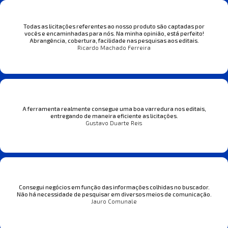
Todas as licitações referentes ao nosso produto são captadas por
vocês e encaminhadas para nós. Na minha opinião, está perfeito!
Abrangência, cobertura, facilidade nas pesquisas aos editais.
Ricardo Machado Ferreira
A ferramenta realmente consegue uma boa varredura nos editais,
entregando de maneira eficiente as licitações.
Gustavo Duarte Reis
Consegui negócios em função das informações colhidas no buscador.
Não há necessidade de pesquisar em diversos meios de comunicação.
Jauro Comunale