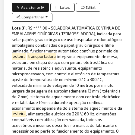
Assistente IA
Lotes
Edital
Compartilhar
Lote 31:
R$ ****,00 - SELADORA AUTOMÁTICA CONTÍNUA DE
EMBALAGENS CIRÚRGICAS ( TERMOSELADORA), indicada para
selar papéis grau cirúrgico de uso hospitalar e odontológico,
embalagens combinadas de papel grau cirúrgico e filme
laminado, funcionamento automático contínuo por meio de
esteira
transportadora
integrada, equipamento de mesa,
estrutura em chapa de aço com pintura eletrostática ou
material de resistência equivalente, equipamento
microprocessado, com controle eletrônico de temperatura,
ajuste de temperatura de no mínimo 0? C a 300? C,
velocidade mínima de selagem de 10 metros por minuto,
largura da selagem de aproximadamente 13 mm ( tolerância
de 2 mm), sistema de aquecimento com controle eletrônico
e estabilidade térmica durante operação contínua,
acionamento independente do sistema de aquecimento e da
esteira
, alimentação elétrica de 220 V, 60 Hz, dimensões
compatíveis com utilização em bancada, todos os
acessórios e insumos descritos no manual do fabricante e
necessários ao perfeito funcionamento do equipamento. O