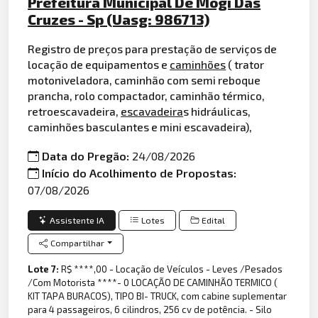
Prefeitura Municipal De Mogi Das
Cruzes - Sp (Uasg: 986713)
Registro de preços para prestação de serviços de
locação de equipamentos e
caminhões
( trator
motoniveladora, caminhão com semi reboque
prancha, rolo compactador, caminhão térmico,
retroescavadeira,
escavadeira
s hidráulicas,
caminhões basculantes e mini escavadeira),
Data do Pregão:
24/08/2026
Início do Acolhimento de Propostas:
07/08/2026
Assistente IA
Lotes
Edital
Compartilhar
Lote 7:
R$ ****,00 - Locação de Veículos - Leves /Pesados
/Com Motorista ****- 0 LOCAÇÃO DE CAMINHÃO TERMICO (
KIT TAPA BURACOS), TIPO BI- TRUCK, com cabine suplementar
para 4 passageiros, 6 cilindros, 256 cv de potência. - Silo