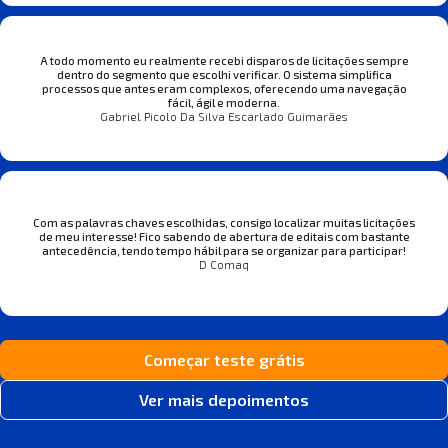
A todo momento eu realmente recebi disparos de licitações sempre
dentro do segmento que escolhi verificar. O sistema simplifica
processos que antes eram complexos, oferecendo uma navegação
fácil, ágil e moderna.
Gabriel Picolo Da Silva Escarlado Guimarães
Com as palavras chaves escolhidas, consigo localizar muitas licitações
de meu interesse! Fico sabendo de abertura de editais com bastante
antecedência, tendo tempo hábil para se organizar para participar!
D Comaq
Começar teste grátis
Ver mais depoimentos