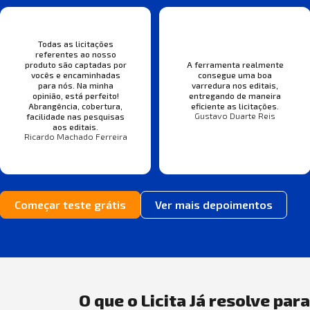
Todas as licitações
referentes ao nosso
produto são captadas por
A ferramenta realmente
vocês e encaminhadas
consegue uma boa
para nós. Na minha
varredura nos editais,
opinião, está perfeito!
entregando de maneira
Abrangência, cobertura,
eficiente as licitações.
Gustavo Duarte Reis
facilidade nas pesquisas
aos editais.
Ricardo Machado Ferreira
Começar teste grátis
Ver mais depoimentos
O que o Licita Já resolve par