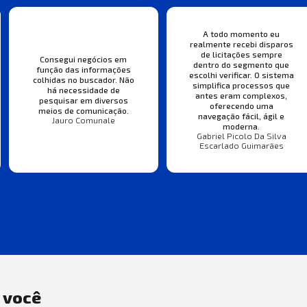
A todo momento eu
realmente recebi disparos
de licitações sempre
Consegui negócios em
dentro do segmento que
função das informações
escolhi verificar. O sistema
colhidas no buscador. Não
simplifica processos que
há necessidade de
antes eram complexos,
pesquisar em diversos
oferecendo uma
meios de comunicação.
navegação fácil, ágil e
Jauro Comunale
moderna.
Gabriel Picolo Da Silva
Escarlado Guimarães
a você