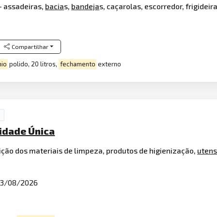
- assadeiras,
bacia
s,
bandeja
s, caçarolas, escorredor, frigideir
Compartilhar
nio
polido, 20 litros,
fechamento
externo
nidade Única
ição dos materiais de limpeza, produtos de higienização,
utens
3/08/2026