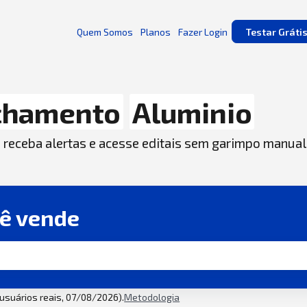
Quem Somos
Planos
Fazer Login
Testar Gráti
chamento
Aluminio
, receba alertas e acesse editais sem garimpo manual
cê vende
2 usuários reais, 07/08/2026).
Metodologia