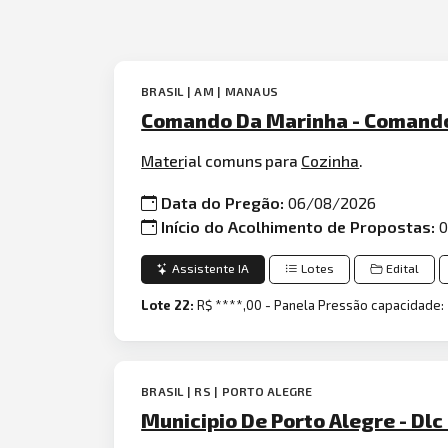
BRASIL | AM | MANAUS
Comando Da Marinha - Comando
Mater
ial comuns para
Cozinha
.
Data do Pregão:
06/08/2026
Início do Acolhimento de Propostas:
0
Assistente IA
Lotes
Edital
Lote 22:
R$ ****,00 - Panela Pressão capacidade: 
BRASIL | RS | PORTO ALEGRE
Municipio De Porto Alegre - Dlc 