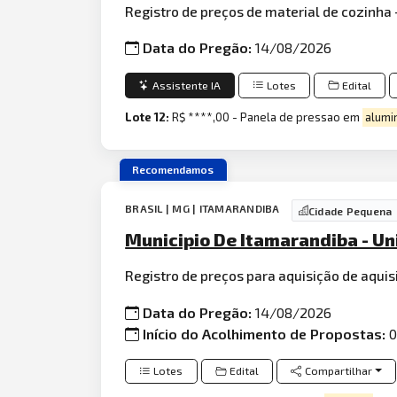
Registro de preços de material de cozinha 
Data do Pregão:
14/08/2026
Assistente IA
Lotes
Edital
Lote 12:
R$ ****,00 - Panela de pressao em
alumi
Recomendamos
BRASIL | MG | ITAMARANDIBA
Cidade Pequena
Municipio De Itamarandiba - U
Registro de preços para aquisição de aquis
Data do Pregão:
14/08/2026
Início do Acolhimento de Propostas:
0
Lotes
Edital
Compartilhar