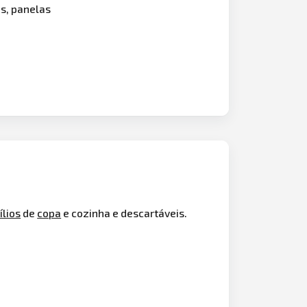
as, panelas
ílios
de
copa
e cozinha e descartáveis.