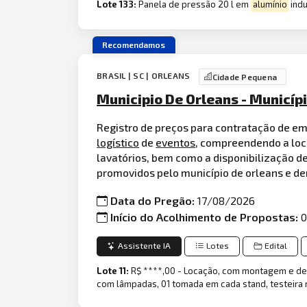
Lote 133:
Panela de pressão 20 l em
alumínio
indu
Recomendamos
BRASIL | SC | ORLEANS
Cidade Pequena
Municipio De Orleans - Municíp
Registro de preços para contratação de em
logístico
de
eventos
, compreendendo a loc
lavatórios, bem como a disponibilização de
promovidos pelo município de orleans e de
Data do Pregão:
17/08/2026
Início do Acolhimento de Propostas:
0
Assistente IA
Lotes
Edital
Lote 11:
R$ ****,00 - Locação, com montagem e d
com lâmpadas, 01 tomada em cada stand, testeira n