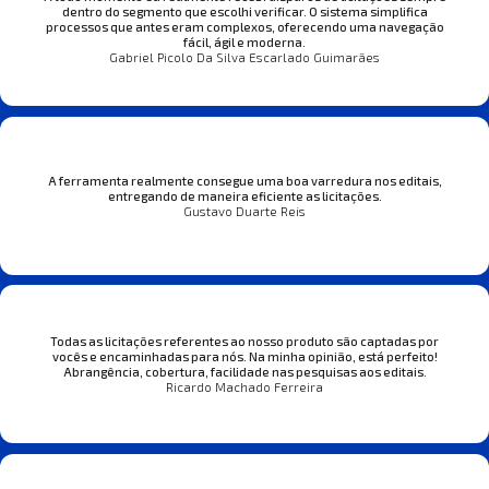
dentro do segmento que escolhi verificar. O sistema simplifica
processos que antes eram complexos, oferecendo uma navegação
fácil, ágil e moderna.
Gabriel Picolo Da Silva Escarlado Guimarães
A ferramenta realmente consegue uma boa varredura nos editais,
entregando de maneira eficiente as licitações.
Gustavo Duarte Reis
Todas as licitações referentes ao nosso produto são captadas por
vocês e encaminhadas para nós. Na minha opinião, está perfeito!
Abrangência, cobertura, facilidade nas pesquisas aos editais.
Ricardo Machado Ferreira