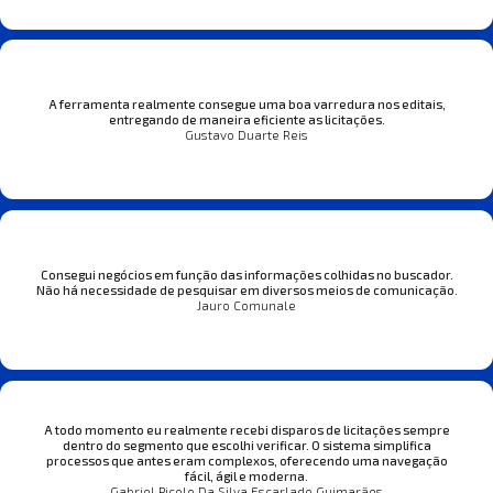
A ferramenta realmente consegue uma boa varredura nos editais,
entregando de maneira eficiente as licitações.
Gustavo Duarte Reis
Consegui negócios em função das informações colhidas no buscador.
Não há necessidade de pesquisar em diversos meios de comunicação.
Jauro Comunale
A todo momento eu realmente recebi disparos de licitações sempre
dentro do segmento que escolhi verificar. O sistema simplifica
processos que antes eram complexos, oferecendo uma navegação
fácil, ágil e moderna.
Gabriel Picolo Da Silva Escarlado Guimarães