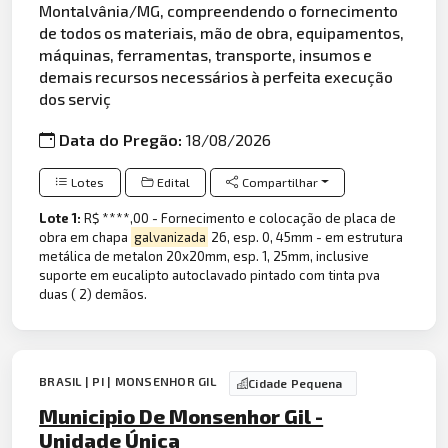
Montalvânia/MG, compreendendo o fornecimento
de todos os materiais, mão de obra, equipamentos,
máquinas, ferramentas, transporte, insumos e
demais recursos necessários à perfeita execução
dos serviç
Data do Pregão:
18/08/2026
Lotes
Edital
Compartilhar
Lote 1:
R$ ****,00 - Fornecimento e colocação de placa de
obra em chapa
galvanizada
26, esp. 0, 45mm - em estrutura
metálica de metalon 20x20mm, esp. 1, 25mm, inclusive
suporte em eucalipto autoclavado pintado com tinta pva
duas ( 2) demãos.
BRASIL | PI | MONSENHOR GIL
Cidade Pequena
Municipio De Monsenhor Gil -
Unidade Única