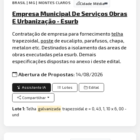
BRASIL | MG | MONTES CLAROS
Cidade Média
Empresa Municipal De Serviços Obras
E Urbanização - Esurb
Contratação de empresa para fornecimento
telha
trapezoidal,
poste
de eucalipto, parafusos, chapa,
metalon etc. Destinados a isolamento das areas de
obras executadas pela esurb. Demais
especificações dispostas no anexo i deste edital.
Abertura de Propostas:
14/08/2026
Assistente IA
Lotes
Edital
Compartilhar
Lote 1:
Telha
galvanizada
trapezoidal e = 0, 43, 1, 10 x 6, 00 -
und