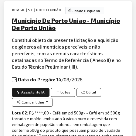
BRASIL | SC | PORTO UNIÃO
Cidade Pequena
Municipio De Porto Uniao - Município
De Porto União
Constitui objeto da presente licitação a aquisição
de gêneros
alimentício
s perecíveis e não
perecíveis, com as demais características
detalhadas no Termo de Referência ( Anexo II) e no
Estudo
Técnico
Preliminar ( III).
Data do Pregão:
14/08/2026
Assistente IA
Lotes
Edital
Compartilhar
Lote 62:
R$ ****,00 - Café em pó 500g- - Café em pó 500g
torrado e moído, embalado à vácuo ouro e revestida com
embalagem de papelão colorida, em embalagem que
contenha 500g do produto que possuam prazo de validade