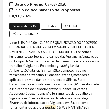
Data do Pregão:
07/08/2026
Início do Acolhimento de Propostas:
04/08/2026
Assistente IA
Lotes
Edital
Compartilhar
Lote 5:
R$ ****,00 - CURSO DE QUALIFICACAO DO PROCESSO
DE TRABALHO DA VIGILANCIA EM SAuDE - EPIDEMIOLOGICA,
AMBIENTAL E SANITARIA - CH 30H: MODULO I - Conceito e
Fundamentacao Teorica no campo das Vigilancias Vigilancias
do Campo da Saude: conceitos, fundamentos e processos de
trabalho; ØVigilancia EpidemiologicaØVigilancia
AmbientalØVigilancia SanitariaØEpidemiologia como
ferramenta de trabalho: ØConceito, etapas, metodos e
aplicacao de medidas de intervencao; ØRisco, Surto,
Determinantes e condicionantes em saude; ØVulnerabilidade
e Indicadores de SaudeØAgravos/Doenca; ØEventos
Adversos/Queixa TecnicaAs ferramentas de trabalho da
Vigilancia em Saude- A analise da situacao de saude;-
Sistemas de Informacao de Vigilancia em Saude como
ferramentas de apoio a
gestao
( SIM, SINAN, SINASC);