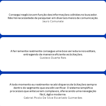
Consegui negócios em função das informações colhidas no buscador.
Não há necessidade de pesquisar em diversos meios de comunicação.
Jauro Comunale
A ferramenta realmente consegue uma boa varredura nos editais,
entregando de maneira eficiente as licitações.
Gustavo Duarte Reis
A todo momento eu realmente recebi disparos de licitações sempre
dentro do segmento que escolhi verificar. O sistema simplifica
processos que antes eram complexos, oferecendo uma navegação
fácil, ágil e moderna.
Gabriel Picolo Da Silva Escarlado Guimarães