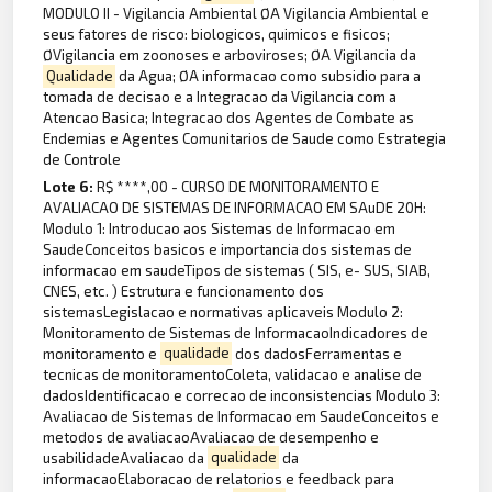
MODULO II - Vigilancia Ambiental ØA Vigilancia Ambiental e
seus fatores de risco: biologicos, quimicos e fisicos;
ØVigilancia em zoonoses e arboviroses; ØA Vigilancia da
Qualidade
da Agua; ØA informacao como subsidio para a
tomada de decisao e a Integracao da Vigilancia com a
Atencao Basica; Integracao dos Agentes de Combate as
Endemias e Agentes Comunitarios de Saude como Estrategia
de Controle
Lote 6:
R$ ****,00 - CURSO DE MONITORAMENTO E
AVALIACAO DE SISTEMAS DE INFORMACAO EM SAuDE 20H:
Modulo 1: Introducao aos Sistemas de Informacao em
SaudeConceitos basicos e importancia dos sistemas de
informacao em saudeTipos de sistemas ( SIS, e- SUS, SIAB,
CNES, etc. ) Estrutura e funcionamento dos
sistemasLegislacao e normativas aplicaveis Modulo 2:
Monitoramento de Sistemas de InformacaoIndicadores de
monitoramento e
qualidade
dos dadosFerramentas e
tecnicas de monitoramentoColeta, validacao e analise de
dadosIdentificacao e correcao de inconsistencias Modulo 3:
Avaliacao de Sistemas de Informacao em SaudeConceitos e
metodos de avaliacaoAvaliacao de desempenho e
usabilidadeAvaliacao da
qualidade
da
informacaoElaboracao de relatorios e feedback para