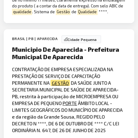
de no minimo 17 meses, claramente expresso na embalagem
do produto ( a contar da data de entrega). Com selo ABIC de
qualidade
. Sistema de
Gestão
de
Qualidade
****.
BRASIL | PB | APARECIDA
Cidade Pequena
Municipio De Aparecida - Prefeitura
Municipal De Aparecida
CONTRATAÇÃO DE EMPRESA ESPECIALIZADA NA
PRESTAÇÃO DE SERVIÇO DE CAPACITAÇÃO
PERMANENTE NA
GESTÃO
DA SAÚDE JUNTO A
SECRETARIA MUNICIPAL DE SAÚDE DE APARECIDA-
PB, restrita à participação de MICROEMPRESA OU
EMPRESA DE PEQUENO
PORTE
ÂMBITO LOCAL -
LIMITES GEOGRÁFICOS DO MUNICÍPIO DE APARECIDA
e da região da Grande Sousa, REGIDO PELO
DECRETO N ****, DE 6 DE OUTUBRO DE **** C/C LEI
ORDINÁRIA N. 647, DE 26 DE JUNHO DE 2025