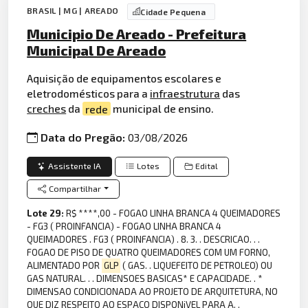
BRASIL | MG | AREADO
Cidade Pequena
Municipio De Areado - Prefeitura
Municipal De Areado
Aquisição de equipamentos escolares e
eletrodomésticos para a
infraestrutura
das
creches
da
rede
municipal de ensino.
Data do Pregão:
03/08/2026
Assistente IA
Lotes
Edital
Compartilhar
Lote 29:
R$ ****,00 - FOGAO LINHA BRANCA 4 QUEIMADORES
- FG3 ( PROINFANCIA) - FOGAO LINHA BRANCA 4
QUEIMADORES . FG3 ( PROINFANCIA) . 8. 3. . DESCRICAO. . .
FOGAO DE PISO DE QUATRO QUEIMADORES COM UM FORNO,
ALIMENTADO POR
GLP
( GAS. . LIQUEFEITO DE PETROLEO) OU
GAS NATURAL. . . DIMENSOES BASICAS* E CAPACIDADE. . *
DIMENSAO CONDICIONADA AO PROJETO DE ARQUITETURA, NO
QUE DIZ RESPEITO AO ESPACO DISPONiVEL PARA A. .