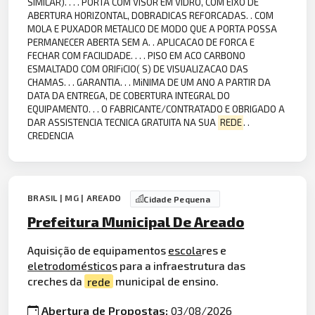
SIMILAR). . . . PORTA COM VISOR EM VIDRO, COM EIXO DE
ABERTURA HORIZONTAL, DOBRADICAS REFORCADAS. . COM
MOLA E PUXADOR METALICO DE MODO QUE A PORTA POSSA
PERMANECER ABERTA SEM A. . APLICACAO DE FORCA E
FECHAR COM FACILIDADE. . . . PISO EM ACO CARBONO
ESMALTADO COM ORIFiCIO( S) DE VISUALIZACAO DAS
CHAMAS. . . GARANTIA. . . MiNIMA DE UM ANO A PARTIR DA
DATA DA ENTREGA, DE COBERTURA INTEGRAL DO
EQUIPAMENTO. . . O FABRICANTE/CONTRATADO E OBRIGADO A
DAR ASSISTENCIA TECNICA GRATUITA NA SUA
REDE
. .
CREDENCIA
BRASIL | MG | AREADO
Cidade Pequena
Prefeitura Municipal De Areado
Aquisição de equipamentos
escola
res e
eletrodoméstico
s para a infraestrutura das
creches da
rede
municipal de ensino.
Abertura de Propostas:
03/08/2026