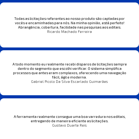
Todas as licitações referentes ao nosso produto são captadas por
vocês e encaminhadas para nós. Na minha opinião, está perfeito!
Abrangência, cobertura, facilidade nas pesquisas aos editais.
Ricardo Machado Ferreira
A todo momento eu realmente recebi disparos de licitações sempre
dentro do segmento que escolhi verificar. O sistema simplifica
processos que antes eram complexos, oferecendo uma navegação
fácil, ágil e moderna.
Gabriel Picolo Da Silva Escarlado Guimarães
A ferramenta realmente consegue uma boa varredura nos editais,
entregando de maneira eficiente as licitações.
Gustavo Duarte Reis