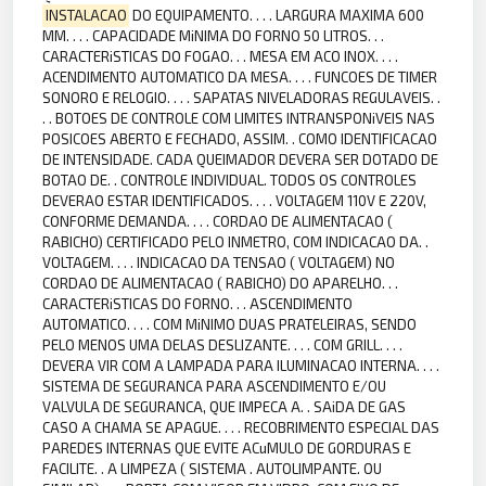
INSTALACAO
DO EQUIPAMENTO. . . . LARGURA MAXIMA 600
MM. . . . CAPACIDADE MiNIMA DO FORNO 50 LITROS. . .
CARACTERiSTICAS DO FOGAO. . . MESA EM ACO INOX. . . .
ACENDIMENTO AUTOMATICO DA MESA. . . . FUNCOES DE TIMER
SONORO E RELOGIO. . . . SAPATAS NIVELADORAS REGULAVEIS. .
. . BOTOES DE CONTROLE COM LIMITES INTRANSPONiVEIS NAS
POSICOES ABERTO E FECHADO, ASSIM. . COMO IDENTIFICACAO
DE INTENSIDADE. CADA QUEIMADOR DEVERA SER DOTADO DE
BOTAO DE. . CONTROLE INDIVIDUAL. TODOS OS CONTROLES
DEVERAO ESTAR IDENTIFICADOS. . . . VOLTAGEM 110V E 220V,
CONFORME DEMANDA. . . . CORDAO DE ALIMENTACAO (
RABICHO) CERTIFICADO PELO INMETRO, COM INDICACAO DA. .
VOLTAGEM. . . . INDICACAO DA TENSAO ( VOLTAGEM) NO
CORDAO DE ALIMENTACAO ( RABICHO) DO APARELHO. . .
CARACTERiSTICAS DO FORNO. . . ASCENDIMENTO
AUTOMATICO. . . . COM MiNIMO DUAS PRATELEIRAS, SENDO
PELO MENOS UMA DELAS DESLIZANTE. . . . COM GRILL. . . .
DEVERA VIR COM A LAMPADA PARA ILUMINACAO INTERNA. . . .
SISTEMA DE SEGURANCA PARA ASCENDIMENTO E/OU
VALVULA DE SEGURANCA, QUE IMPECA A. . SAiDA DE GAS
CASO A CHAMA SE APAGUE. . . . RECOBRIMENTO ESPECIAL DAS
PAREDES INTERNAS QUE EVITE ACuMULO DE GORDURAS E
FACILITE. . A LIMPEZA ( SISTEMA . AUTOLIMPANTE. OU