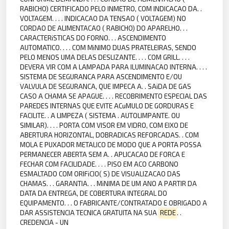
RABICHO) CERTIFICADO PELO INMETRO, COM INDICACAO DA. .
VOLTAGEM. . . . INDICACAO DA TENSAO ( VOLTAGEM) NO
CORDAO DE ALIMENTACAO ( RABICHO) DO APARELHO. . .
CARACTERiSTICAS DO FORNO. . . ASCENDIMENTO
AUTOMATICO. . . . COM MiNIMO DUAS PRATELEIRAS, SENDO
PELO MENOS UMA DELAS DESLIZANTE. . . . COM GRILL. . . .
DEVERA VIR COM A LAMPADA PARA ILUMINACAO INTERNA. . . .
SISTEMA DE SEGURANCA PARA ASCENDIMENTO E/OU
VALVULA DE SEGURANCA, QUE IMPECA A. . SAiDA DE GAS
CASO A CHAMA SE APAGUE. . . . RECOBRIMENTO ESPECIAL DAS
PAREDES INTERNAS QUE EVITE ACuMULO DE GORDURAS E
FACILITE. . A LIMPEZA ( SISTEMA . AUTOLIMPANTE. OU
SIMILAR). . . . PORTA COM VISOR EM VIDRO, COM EIXO DE
ABERTURA HORIZONTAL, DOBRADICAS REFORCADAS. . COM
MOLA E PUXADOR METALICO DE MODO QUE A PORTA POSSA
PERMANECER ABERTA SEM A. . APLICACAO DE FORCA E
FECHAR COM FACILIDADE. . . . PISO EM ACO CARBONO
ESMALTADO COM ORIFiCIO( S) DE VISUALIZACAO DAS
CHAMAS. . . GARANTIA. . . MiNIMA DE UM ANO A PARTIR DA
DATA DA ENTREGA, DE COBERTURA INTEGRAL DO
EQUIPAMENTO. . . O FABRICANTE/CONTRATADO E OBRIGADO A
DAR ASSISTENCIA TECNICA GRATUITA NA SUA
REDE
. .
CREDENCIA - UN