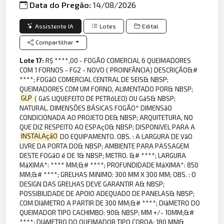
Data do Pregão:
14/08/2026
Assistente IA
Lotes
Edital
Compartilhar
Lote 17:
R$ ****,00 - FOGÃO COMERCIAL 6 QUEIMADORES
COM 1 FORNOS - FG2 - NOVO ( PROINFÂNCIA) DESCRIÇÃO&#
****; FOGãO COMERCIAL CENTRAL DE SEIS& NBSP;
QUEIMADORES COM UM FORNO, ALIMENTADO POR& NBSP;
GLP
( GáS LIQUEFEITO DE PETRóLEO) OU GáS& NBSP;
NATURAL. DIMENSÕES BÁSICAS FOGÃO* DIMENSãO
CONDICIONADA AO PROJETO DE& NBSP; ARQUITETURA, NO
QUE DIZ RESPEITO AO ESPAçO& NBSP; DISPONíVEL PARA A
INSTALAçãO
DO EQUIPAMENTO. OBS. : A LARGURA DE VãO
LIVRE DA PORTA DO& NBSP; AMBIENTE PARA PASSAGEM
DESTE FOGãO é DE 1& NBSP; METRO. &# ****; LARGURA
MáXIMA*: **** MM;&# ****; PROFUNDIDADE MáXIMA*: 850
MM;&# ****; GRELHAS MíNIMO: 300 MM X 300 MM; OBS. : O
DESIGN DAS GRELHAS DEVE GARANTIR A& NBSP;
POSSIBILIDADE DE APOIO ADEQUADO DE PANELAS& NBSP;
COM DIâMETRO A PARTIR DE 300 MM;&# ****; DIâMETRO DO
QUEIMADOR TIPO CACHIMBO: 90& NBSP; MM +/- 10MM;&#
****; DIâMETRO DO QUEIMADOR TIPO COROA: 180 MM&