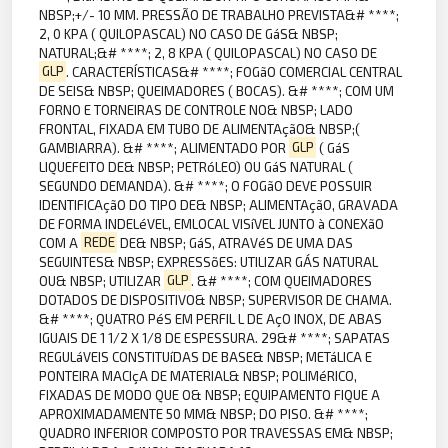
NBSP;+/- 10 MM. PRESSÃO DE TRABALHO PREVISTA&# ****;
2, 0 KPA ( QUILOPASCAL) NO CASO DE GáS& NBSP;
NATURAL;&# ****; 2, 8 KPA ( QUILOPASCAL) NO CASO DE
GLP
. CARACTERÍSTICAS&# ****; FOGãO COMERCIAL CENTRAL
DE SEIS& NBSP; QUEIMADORES ( BOCAS). &# ****; COM UM
FORNO E TORNEIRAS DE CONTROLE NO& NBSP; LADO
FRONTAL, FIXADA EM TUBO DE ALIMENTAçãO& NBSP;(
GAMBIARRA). &# ****; ALIMENTADO POR
GLP
( GáS
LIQUEFEITO DE& NBSP; PETRóLEO) OU GáS NATURAL (
SEGUNDO DEMANDA). &# ****; O FOGãO DEVE POSSUIR
IDENTIFICAçãO DO TIPO DE& NBSP; ALIMENTAçãO, GRAVADA
DE FORMA INDELéVEL, EMLOCAL VISíVEL JUNTO à CONEXãO
COM A
REDE
DE& NBSP; GáS, ATRAVéS DE UMA DAS
SEGUINTES& NBSP; EXPRESSõES: UTILIZAR GÁS NATURAL
OU& NBSP; UTILIZAR
GLP
. &# ****; COM QUEIMADORES
DOTADOS DE DISPOSITIVO& NBSP; SUPERVISOR DE CHAMA.
&# ****; QUATRO PéS EM PERFIL L DE AçO INOX, DE ABAS
IGUAIS DE 1 1/2 X 1/8 DE ESPESSURA. 29&# ****; SAPATAS
REGULáVEIS CONSTITUíDAS DE BASE& NBSP; METáLICA E
PONTEIRA MACIçA DE MATERIAL& NBSP; POLIMéRICO,
FIXADAS DE MODO QUE O& NBSP; EQUIPAMENTO FIQUE A
APROXIMADAMENTE 50 MM& NBSP; DO PISO. &# ****;
QUADRO INFERIOR COMPOSTO POR TRAVESSAS EM& NBSP;