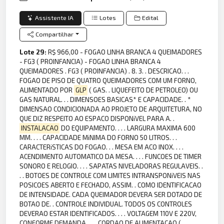
Assistente IA
Lotes
Edital
Compartilhar
Lote 29:
R$ 966,00 - FOGAO LINHA BRANCA 4 QUEIMADORES
- FG3 ( PROINFANCIA) - FOGAO LINHA BRANCA 4
QUEIMADORES . FG3 ( PROINFANCIA) . 8. 3. . DESCRICAO. . .
FOGAO DE PISO DE QUATRO QUEIMADORES COM UM FORNO,
ALIMENTADO POR
GLP
( GAS. . LIQUEFEITO DE PETROLEO) OU
GAS NATURAL. . . DIMENSOES BASICAS* E CAPACIDADE. . *
DIMENSAO CONDICIONADA AO PROJETO DE ARQUITETURA, NO
QUE DIZ RESPEITO AO ESPACO DISPONiVEL PARA A. .
INSTALACAO
DO EQUIPAMENTO. . . . LARGURA MAXIMA 600
MM. . . . CAPACIDADE MiNIMA DO FORNO 50 LITROS. . .
CARACTERiSTICAS DO FOGAO. . . MESA EM ACO INOX. . . .
ACENDIMENTO AUTOMATICO DA MESA. . . . FUNCOES DE TIMER
SONORO E RELOGIO. . . . SAPATAS NIVELADORAS REGULAVEIS. .
. . BOTOES DE CONTROLE COM LIMITES INTRANSPONiVEIS NAS
POSICOES ABERTO E FECHADO, ASSIM. . COMO IDENTIFICACAO
DE INTENSIDADE. CADA QUEIMADOR DEVERA SER DOTADO DE
BOTAO DE. . CONTROLE INDIVIDUAL. TODOS OS CONTROLES
DEVERAO ESTAR IDENTIFICADOS. . . . VOLTAGEM 110V E 220V,
CONFORME DEMANDA. . . . CORDAO DE ALIMENTACAO (