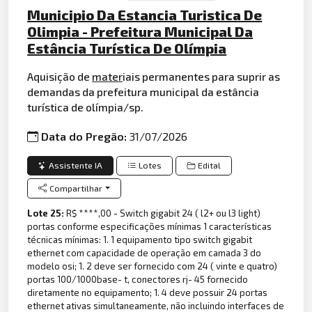
Municipio Da Estancia Turistica De
Olimpia - Prefeitura Municipal Da
Estância Turística De Olímpia
Aquisição de
mater
iais permanentes para suprir as
demandas da prefeitura municipal da estância
turística de olímpia/sp.
Data do Pregão:
31/07/2026
Assistente IA
Lotes
Edital
Compartilhar
Lote 25:
R$ ****,00 - Switch gigabit 24 ( l2+ ou l3 light)
portas conforme especificações mínimas 1 características
técnicas mínimas: 1. 1 equipamento tipo switch gigabit
ethernet com capacidade de operação em camada 3 do
modelo osi; 1. 2 deve ser fornecido com 24 ( vinte e quatro)
portas 100/1000base- t, conectores rj- 45 fornecido
diretamente no equipamento; 1. 4 deve possuir 24 portas
ethernet ativas simultaneamente, não incluindo interfaces de