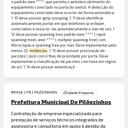
o padrão ieee ****, que permita o autodescobrimento do
equipamento conectado na porta do switch. A detecção do
equipamento conectado deve ocorrer de forma automática;
1. 10 deve possuir igmp snooping; 1. 11 deve identificar
automaticamente portas em que telefones ip estejam
conectados e associá- las automaticamente a vlan de voz; 1.
12 deve possuir spanning tree padrão ieee **** ( rapid
spanning tree), ieee **** ( multiple spanning tree) com
filtros bpdu e spanning tree por vlan. Deve implementar pelo
menos 32
instâncias
; 1. 13 deve possuir priorização de
pacotes ( qos) com 4 filas de prioridade por porta. Deve
implementar a classificação de pacotes com base em regras
de acl; 1. 14 deve possuir autenticaçã
BRASIL | PB | PILÕEZINHOS
Cidade Pequena
Prefeitura Municipal De Pilõezinhos
Contratação de empresa especializada para
prestação de serviços técnicos integrados de
assessoria e
consultoria
em apoio à
gestão
da