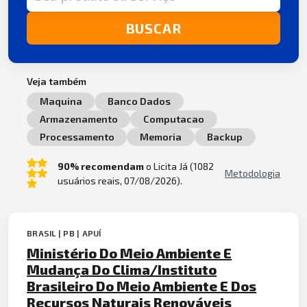
BUSCAR
Veja também
Maquina
Banco Dados
Armazenamento
Computacao
Processamento
Memoria
Backup
90% recomendam
o Licita Já (1082
Metodologia
usuários reais, 07/08/2026).
BRASIL | PB | APUÍ
Ministério Do Meio Ambiente E
Mudança Do Clima/Instituto
Brasileiro Do Meio Ambiente E Dos
Recursos Naturais Renováveis