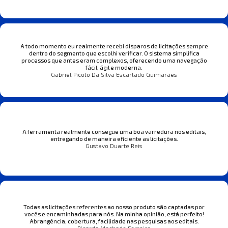
A todo momento eu realmente recebi disparos de licitações sempre
dentro do segmento que escolhi verificar. O sistema simplifica
processos que antes eram complexos, oferecendo uma navegação
fácil, ágil e moderna.
Gabriel Picolo Da Silva Escarlado Guimarães
A ferramenta realmente consegue uma boa varredura nos editais,
entregando de maneira eficiente as licitações.
Gustavo Duarte Reis
Todas as licitações referentes ao nosso produto são captadas por
vocês e encaminhadas para nós. Na minha opinião, está perfeito!
Abrangência, cobertura, facilidade nas pesquisas aos editais.
Ricardo Machado Ferreira