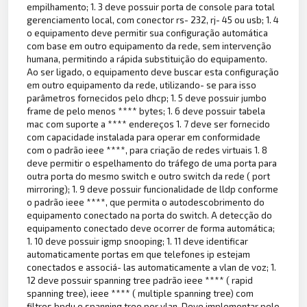
empilhamento; 1. 3 deve possuir porta de console para total
gerenciamento local, com conector rs- 232, rj- 45 ou usb; 1. 4
o equipamento deve permitir sua configuração automática
com base em outro equipamento da rede, sem intervenção
humana, permitindo a rápida substituição do equipamento.
Ao ser ligado, o equipamento deve buscar esta configuração
em outro equipamento da rede, utilizando- se para isso
parâmetros fornecidos pelo dhcp; 1. 5 deve possuir jumbo
frame de pelo menos **** bytes; 1. 6 deve possuir tabela
mac com suporte a **** endereços 1. 7 deve ser fornecido
com capacidade instalada para operar em conformidade
com o padrão ieee ****, para criação de redes virtuais 1. 8
deve permitir o espelhamento do tráfego de uma porta para
outra porta do mesmo switch e outro switch da rede ( port
mirroring); 1. 9 deve possuir funcionalidade de lldp conforme
o padrão ieee ****, que permita o autodescobrimento do
equipamento conectado na porta do switch. A detecção do
equipamento conectado deve ocorrer de forma automática;
1. 10 deve possuir igmp snooping; 1. 11 deve identificar
automaticamente portas em que telefones ip estejam
conectados e associá- las automaticamente a vlan de voz; 1.
12 deve possuir spanning tree padrão ieee **** ( rapid
spanning tree), ieee **** ( multiple spanning tree) com
filtros bpdu e spanning tree por vlan. Deve implementar pelo