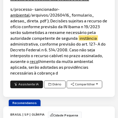
s/processo- sancionador-
ambiental
/arquivos/20260416_ formulario_
adesao_ direta. pdf ); Decisões sujeitas a recurso de
ofício conforme previsão da IN Ibama n 19/2023
serão submetidas a reexame necessário pela
autoridade competente de segunda
instância
administrativa, conforme previsão do art. 127- A do
Decreto Federal n 6. 514/2008. Caso não seja
interposto o recurso cabível no prazo assinalado,
ausente o
reco
lhimento da multa ambiental
aplicada, serão adotadas as providências
necessárias à cobrança d
Assistente IA
Diário
Compartilhar
Recomendamos
BRASIL | SP | OLÍMPIA
Cidade Pequena