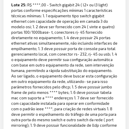
Lote 25:
R$ ****,00 - Switch gigabit 24 ( l2+ ou l3 light)
portas conforme especificações mínimas 1 características
técnicas mínimas: 1. 1 equipamento tipo switch gigabit
ethernet com capacidade de operação em camada 3 do
modelo osi; 1. 2 deve ser fornecido com 24 ( vinte e quatro)
portas 100/1000base- t, conectores rj- 45 fornecido
diretamente no equipamento; 1. 4 deve possuir 24 portas
ethernet ativas simultaneamente, não incluindo interfaces de
empilhamento; 1. 3 deve possuir porta de console para total
gerenciamento local, com conector rs- 232, rj- 45 ou usb; 1. 4
o equipamento deve permitir sua configuração automática
com base em outro equipamento da rede, sem intervenção
humana, permitindo a rápida substituição do equipamento.
Ao ser ligado, o equipamento deve buscar esta configuração
em outro equipamento da rede, utilizando- se para isso
parâmetros fornecidos pelo dhcp; 1. 5 deve possuir jumbo
frame de pelo menos **** bytes; 1. 6 deve possuir tabela
mac com suporte a **** endereços 1. 7 deve ser fornecido
com capacidade instalada para operar em conformidade
com o padrão ieee ****, para criação de redes virtuais 1. 8
deve permitir o espelhamento do tráfego de uma porta para
outra porta do mesmo switch e outro switch da rede ( port
mirroring); 1. 9 deve possuir funcionalidade de lldp conforme