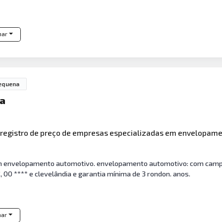
har
equena
ra
de registro de preço de empresas especializadas em envelopam
 envelopamento automotivo. envelopamento automotivo: com campo b
 00 **** e clevelândia e garantia mínima de 3 rondon. anos.
har