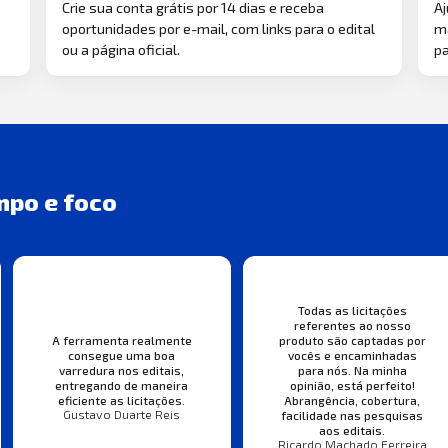
Crie sua conta grátis por 14 dias e receba
Aj
oportunidades por e-mail, com links para o edital
ma
ou a página oficial.
pa
mpo e foco
Todas as licitações
referentes ao nosso
A ferramenta realmente
produto são captadas por
consegue uma boa
vocês e encaminhadas
varredura nos editais,
para nós. Na minha
entregando de maneira
opinião, está perfeito!
eficiente as licitações.
Abrangência, cobertura,
Gustavo Duarte Reis
facilidade nas pesquisas
aos editais.
Ricardo Machado Ferreira