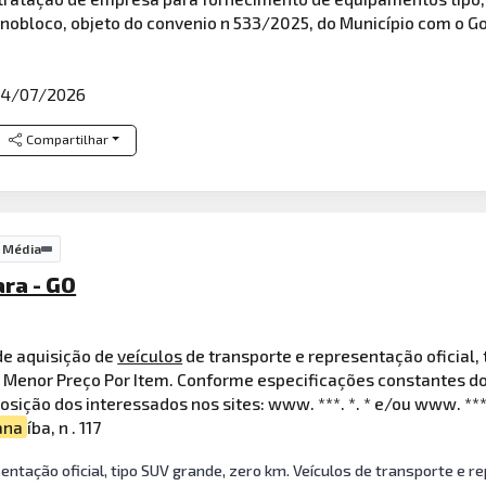
obloco, objeto do convenio n 533/2025, do Município com o G
4/07/2026
Compartilhar
 Média
ara - GO
de aquisição de
veículos
de transporte e representação oficial, 
Menor Preço Por Item. Conforme especificações constantes do 
osição dos interessados nos sites: www. ***. *. * e/ou www. ***
ana
íba, n . 117
entação oficial, tipo SUV grande, zero km. Veículos de transporte e re