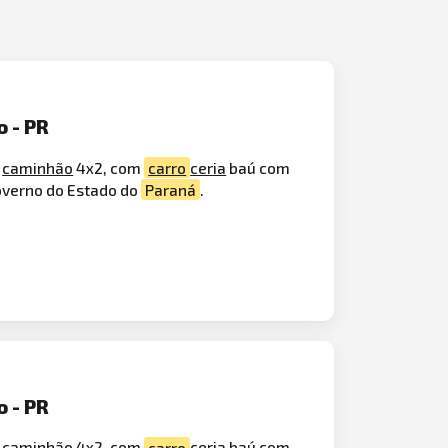
o - PR
,
caminhão
4x2, com
carro
ceria
baú com
overno do Estado do
Paraná
.
o - PR
, caminhão 4x2, com
carro
ceria baú com