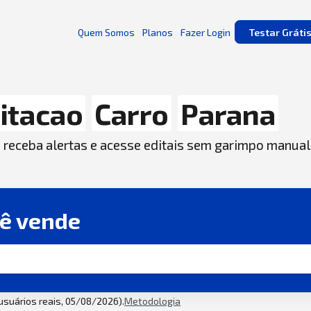
Quem Somos
Planos
Fazer Login
Testar Gráti
citacao
Carro
Parana
, receba alertas e acesse editais sem garimpo manual
cê vende
 usuários reais, 05/08/2026).
Metodologia