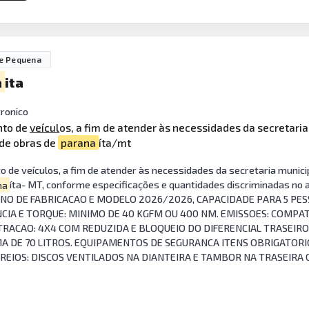
e Pequena
a
ita
ronico
nto de
veícul
os, a fim de atender às necessidades da secretaria
 de obras de
parana
íta/mt
de veículos, a fim de atender às necessidades da secretaria municip
na
íta- MT, conforme especificações e quantidades discriminadas no an
 ANO DE FABRICACAO E MODELO 2026/2026, CAPACIDADE PARA 5 PES
CIA E TORQUE: MINIMO DE 40 KGFM OU 400 NM. EMISSOES: COMPA
RACAO: 4X4 COM REDUZIDA E BLOQUEIO DO DIFERENCIAL TRASEIRO, 
 DE 70 LITROS. EQUIPAMENTOS DE SEGURANCA ITENS OBRIGATORIO
FREIOS: DISCOS VENTILADOS NA DIANTEIRA E TAMBOR NA TRASEIRA 