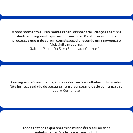
A todo momento eu realmente recebi disparos de licitações sempre
dentro do segmento que escolhi verificar. O sistema simplifica
processos que antes eram complexos, oferecendo uma navegação
fácil, ágil e moderna.
Gabriel Picolo Da Silva Escarlado Guimarães
Consegui negócios em função das informações colhidas no buscador.
Não há necessidade de pesquisar em diversos meios de comunicação.
Jauro Comunale
Todas licitações que abrem na minha área sou avisada
imediatamente. Ajuda muito meu trabalho.