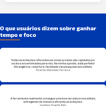
O que usuários dizem sobre ganhar
tempo e foco
Todas as licitações referentes ao nosso produto são captadas por
vocês e encaminhadas para nós. Na minha opinião, está perfeito!
Abrangência, cobertura, facilidade nas pesquisas aos editais.
Ricardo Machado Ferreira
A ferramenta realmente consegue uma boa varredura nos editais,
entregando de maneira eficiente as licitações.
Gustavo Duarte Reis