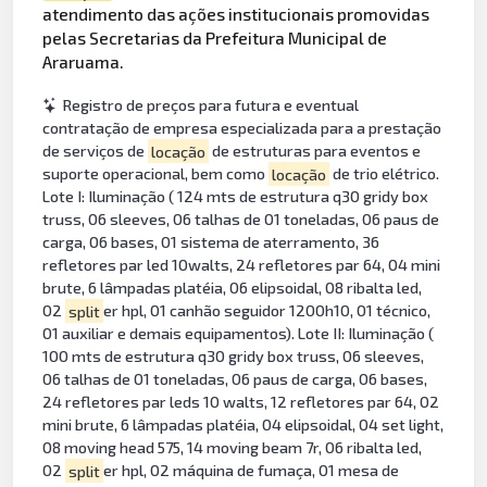
atendimento das ações institucionais promovidas
pelas Secretarias da Prefeitura Municipal de
Araruama.
Registro de preços para futura e eventual
contratação de empresa especializada para a prestação
de serviços de
locação
de estruturas para eventos e
suporte operacional, bem como
locação
de trio elétrico.
Lote I: Iluminação ( 124 mts de estrutura q30 gridy box
truss, 06 sleeves, 06 talhas de 01 toneladas, 06 paus de
carga, 06 bases, 01 sistema de aterramento, 36
refletores par led 10walts, 24 refletores par 64, 04 mini
brute, 6 lâmpadas platéia, 06 elipsoidal, 08 ribalta led,
02
split
er hpl, 01 canhão seguidor 1200h10, 01 técnico,
01 auxiliar e demais equipamentos). Lote II: Iluminação (
100 mts de estrutura q30 gridy box truss, 06 sleeves,
06 talhas de 01 toneladas, 06 paus de carga, 06 bases,
24 refletores par leds 10 walts, 12 refletores par 64, 02
mini brute, 6 lâmpadas platéia, 04 elipsoidal, 04 set light,
08 moving head 575, 14 moving beam 7r, 06 ribalta led,
02
split
er hpl, 02 máquina de fumaça, 01 mesa de