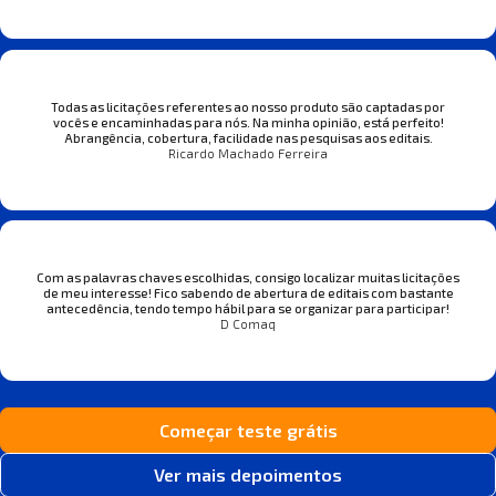
Todas as licitações referentes ao nosso produto são captadas por
vocês e encaminhadas para nós. Na minha opinião, está perfeito!
Abrangência, cobertura, facilidade nas pesquisas aos editais.
Ricardo Machado Ferreira
Com as palavras chaves escolhidas, consigo localizar muitas licitações
de meu interesse! Fico sabendo de abertura de editais com bastante
antecedência, tendo tempo hábil para se organizar para participar!
D Comaq
Começar teste grátis
Ver mais depoimentos