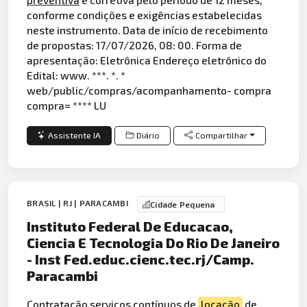
conforme condições e exigências estabelecidas
neste instrumento. Data de início de recebimento
de propostas: 17/07/2026, 08: 00. Forma de
apresentação: Eletrônica Endereço eletrônico do
Edital: www. ***. *. *
web/public/compras/acompanhamento- compra
compra= **** LU
Assistente IA
Diário
Compartilhar
BRASIL | RJ | PARACAMBI
Cidade Pequena
Instituto Federal De Educacao,
Ciencia E Tecnologia Do Rio De Janeiro
- Inst Fed.educ.cienc.tec.rj/Camp.
Paracambi
Contratação serviços contínuos de
locação
de