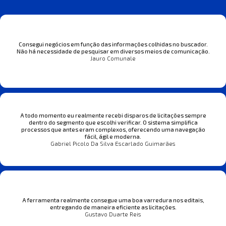
Consegui negócios em função das informações colhidas no buscador.
Não há necessidade de pesquisar em diversos meios de comunicação.
Jauro Comunale
A todo momento eu realmente recebi disparos de licitações sempre
dentro do segmento que escolhi verificar. O sistema simplifica
processos que antes eram complexos, oferecendo uma navegação
fácil, ágil e moderna.
Gabriel Picolo Da Silva Escarlado Guimarães
A ferramenta realmente consegue uma boa varredura nos editais,
entregando de maneira eficiente as licitações.
Gustavo Duarte Reis