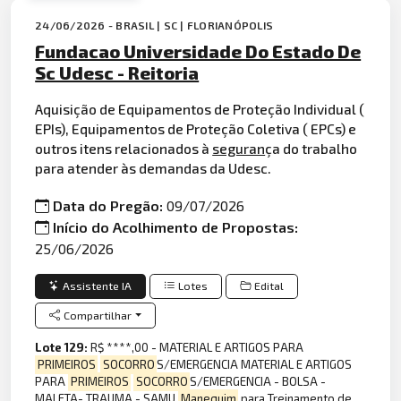
24/06/2026 - BRASIL | SC | FLORIANÓPOLIS
Fundacao Universidade Do Estado De
Sc Udesc - Reitoria
Aquisição de Equipamentos de Proteção Individual (
EPIs), Equipamentos de Proteção Coletiva ( EPCs) e
outros itens relacionados à
seguran
ça do trabalho
para atender às demandas da Udesc.
Data do Pregão:
09/07/2026
Início do Acolhimento de Propostas:
25/06/2026
Assistente IA
Lotes
Edital
Compartilhar
Lote 129:
R$ ****,00 - MATERIAL E ARTIGOS PARA
PRIMEIROS
SOCORRO
S/EMERGENCIA MATERIAL E ARTIGOS
PARA
PRIMEIROS
SOCORRO
S/EMERGENCIA - BOLSA -
MALETA- TRAUMA - SAMU
Manequim
para Treinamento de