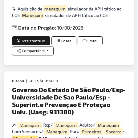
Aquisição de
manequim
simulador de APH tático ao
COE
Manequim
simulador de APH tático ao COE
Data do Pregão:
10/08/2026
Assistente IA
Lotes
Edital
Compartilhar
BRASIL | SP | SÃO PAULO
Governo Do Estado De São Paulo/Esp-
Universidade De Sao Paulo/Esp -
Superint.e Prevençao E Proteçao
Univ. (Uasg: 931380)
Manequim
Rcp/
Manequim
Adulto/
Manequim
Com Sensores/
Manequim
Para
Primeiros
Socorro
s