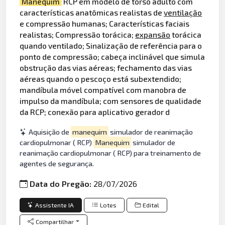
Manequim
RCP em modelo de torso adulto com
características anatômicas realistas de
ventilação
e compressão humanas; Características faciais
realistas; Compressão torácica;
expansão
torácica
quando ventilado; Sinalização de referência para o
ponto de compressão; cabeça inclinável que simula
obstrução das vias aéreas; fechamento das vias
aéreas quando o pescoço está subextendido;
mandíbula móvel compatível com manobra de
impulso da mandíbula; com sensores de qualidade
da RCP; conexão para aplicativo gerador d
Aquisição de
manequim
simulador de reanimação
cardiopulmonar ( RCP)
Manequim
simulador de
reanimação cardiopulmonar ( RCP) para treinamento de
agentes de segurança.
Data do Pregão:
28/07/2026
Assistente IA
Lotes
Edital
Compartilhar