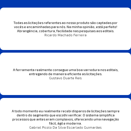
Todas as licitações referentes ao nosso produto são captadas por
vocês e encaminhadas para nós. Na minha opinião, está perfeito!
Abrangência, cobertura, facilidade nas pesquisas aos editais.
Ricardo Machado Ferreira
A ferramenta realmente consegue uma boa varredura nos editais,
entregando de maneira eficiente as licitações.
Gustavo Duarte Reis
A todo momento eu realmente recebi disparos de licitações sempre
dentro do segmento que escolhi verificar. O sistema simplifica
processos que antes eram complexos, oferecendo uma navegação
fácil, ágil e moderna.
Gabriel Picolo Da Silva Escarlado Guimarães