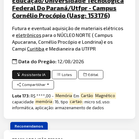
Educação/Universidade Tecnológica
Federal Do Paraná/Utfpr - Campus
Cornélio Procópio (Uasg: 153176)
Futura e eventual aquisição de materiais elétricos
e
eletrônicos
para o NÚCLEO NORTE ( Campus
Apucarana, Cornélio Procópio e Londrina) e os
Campi
Curitiba
e Medianeira da UTFPR
Data do Pregão:
12/08/2026
Assistente IA
Lotes
Edital
Compartilhar
Lote 173:
R$ ****,00 -
Memória
Em
Cartão
Magnético
capacidade
memória
: 16, tipo
cartao
: micro sd, uso:
informática, aplicação: armazenamento de dados
Recomendamos