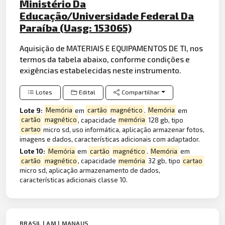
Ministério Da
Educação/Universidade Federal Da
Paraíba (Uasg: 153065)
Aquisição de MATERIAIS E EQUIPAMENTOS DE TI, nos
termos da tabela abaixo, conforme condições e
exigências estabelecidas neste instrumento.
Lotes
Edital
Compartilhar
Lote 9:
Memória
em
cartão
magnético
.
Memória
em
cartão
magnético
, capacidade
memória
128 gb, tipo
cartao
micro sd, uso informática, aplicação armazenar fotos,
imagens e dados, características adicionais com adaptador.
Lote 10:
Memória
em
cartão
magnético
.
Memória
em
cartão
magnético
, capacidade
memória
32 gb, tipo
cartao
micro sd, aplicação armazenamento de dados,
características adicionais classe 10.
BRASIL | AM | MANAUS