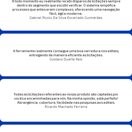
A todo momento eu realmente recebi disparos de licitações sempre
dentro do segmento que escolhi verificar. O sistema simplifica
processos que antes eram complexos, oferecendo uma navegação
fácil, ágil e moderna.
Gabriel Picolo Da Silva Escarlado Guimarães
A ferramenta realmente consegue uma boa varredura nos editais,
entregando de maneira eficiente as licitações.
Gustavo Duarte Reis
Todas as licitações referentes ao nosso produto são captadas por
vocês e encaminhadas para nós. Na minha opinião, está perfeito!
Abrangência, cobertura, facilidade nas pesquisas aos editais.
Ricardo Machado Ferreira