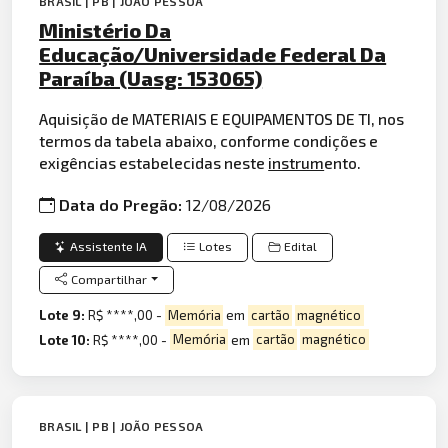
BRASIL | PB | JOÃO PESSOA
Ministério Da
Educação/Universidade Federal Da
Paraíba (Uasg: 153065)
Aquisição de MATERIAIS E EQUIPAMENTOS DE TI, nos
termos da tabela abaixo, conforme condições e
exigências estabelecidas neste
instrum
ento.
Data do Pregão:
12/08/2026
Assistente IA
Lotes
Edital
Compartilhar
Lote 9:
R$ ****,00 -
Memória
em
cartão
magnético
Lote 10:
R$ ****,00 -
Memória
em
cartão
magnético
BRASIL | PB | JOÃO PESSOA