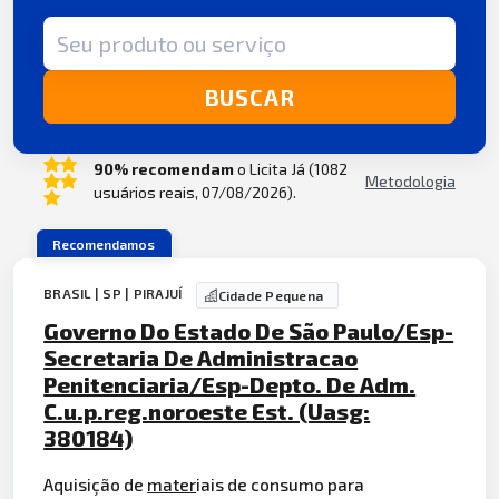
Termo de busca
BUSCAR
90% recomendam
o Licita Já (1082
Metodologia
usuários reais, 07/08/2026).
Recomendamos
BRASIL | SP | PIRAJUÍ
Cidade Pequena
Governo Do Estado De São Paulo/Esp-
Secretaria De Administracao
Penitenciaria/Esp-Depto. De Adm.
C.u.p.reg.noroeste Est. (Uasg:
380184)
Aquisição de
mater
iais de consumo para