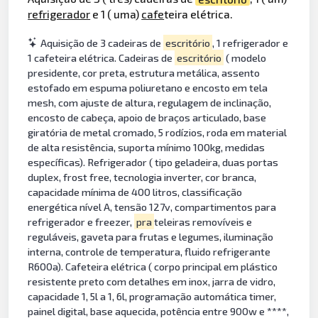
refrigerador
e 1 ( uma)
cafe
teira elétrica.
Aquisição de 3 cadeiras de
escritório
, 1 refrigerador e
1 cafeteira elétrica. Cadeiras de
escritório
( modelo
presidente, cor preta, estrutura metálica, assento
estofado em espuma poliuretano e encosto em tela
mesh, com ajuste de altura, regulagem de inclinação,
encosto de cabeça, apoio de braços articulado, base
giratória de metal cromado, 5 rodízios, roda em material
de alta resistência, suporta mínimo 100kg, medidas
específicas). Refrigerador ( tipo geladeira, duas portas
duplex, frost free, tecnologia inverter, cor branca,
capacidade mínima de 400 litros, classificação
energética nível A, tensão 127v, compartimentos para
refrigerador e freezer,
pra
teleiras removíveis e
reguláveis, gaveta para frutas e legumes, iluminação
interna, controle de temperatura, fluido refrigerante
R600a). Cafeteira elétrica ( corpo principal em plástico
resistente preto com detalhes em inox, jarra de vidro,
capacidade 1, 5l a 1, 6l, programação automática timer,
painel digital, base aquecida, potência entre 900w e ****,