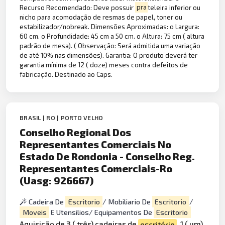
Recurso Recomendado: Deve possuir
pra
teleira inferior ou
nicho para acomodação de resmas de papel, toner ou
estabilizador/nobreak. Dimensões Aproximadas: o Largura:
60 cm. o Profundidade: 45 cm a 50 cm. o Altura: 75 cm ( altura
padrão de mesa). ( Observação: Será admitida uma variação
de até 10% nas dimensões). Garantia: O produto deverá ter
garantia mínima de 12 ( doze) meses contra defeitos de
fabricação. Destinado ao Caps.
BRASIL | RO | PORTO VELHO
Conselho Regional Dos
Representantes Comerciais No
Estado De Rondonia - Conselho Reg.
Representantes Comerciais-Ro
(Uasg: 926667)
Cadeira De
Escritorio
/ Mobiliario De
Escritorio
/
Moveis
E Utensilios/ Equipamentos De
Escritorio
Aquisição de 3 ( três) cadeiras de
escritório
, 1 ( um)