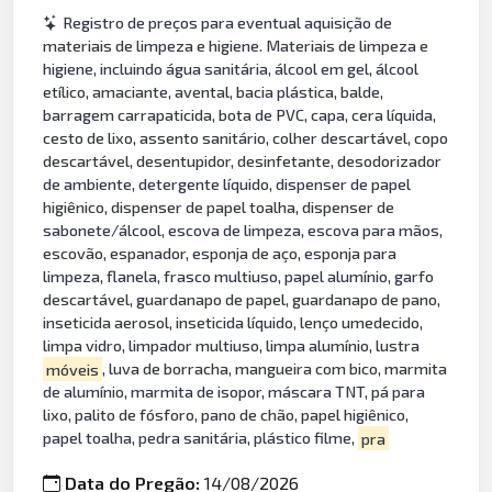
Registro de preços para eventual aquisição de
materiais de limpeza e higiene. Materiais de limpeza e
higiene, incluindo água sanitária, álcool em gel, álcool
etílico, amaciante, avental, bacia plástica, balde,
barragem carrapaticida, bota de PVC, capa, cera líquida,
cesto de lixo, assento sanitário, colher descartável, copo
descartável, desentupidor, desinfetante, desodorizador
de ambiente, detergente líquido, dispenser de papel
higiênico, dispenser de papel toalha, dispenser de
sabonete/álcool, escova de limpeza, escova para mãos,
escovão, espanador, esponja de aço, esponja para
limpeza, flanela, frasco multiuso, papel alumínio, garfo
descartável, guardanapo de papel, guardanapo de pano,
inseticida aerosol, inseticida líquido, lenço umedecido,
limpa vidro, limpador multiuso, limpa alumínio, lustra
móveis
, luva de borracha, mangueira com bico, marmita
de alumínio, marmita de isopor, máscara TNT, pá para
lixo, palito de fósforo, pano de chão, papel higiênico,
papel toalha, pedra sanitária, plástico filme,
pra
Data do Pregão:
14/08/2026