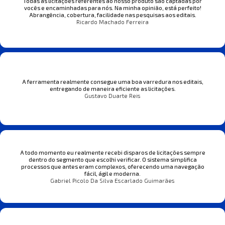
Todas as licitações referentes ao nosso produto são captadas por
vocês e encaminhadas para nós. Na minha opinião, está perfeito!
Abrangência, cobertura, facilidade nas pesquisas aos editais.
Ricardo Machado Ferreira
A ferramenta realmente consegue uma boa varredura nos editais,
entregando de maneira eficiente as licitações.
Gustavo Duarte Reis
A todo momento eu realmente recebi disparos de licitações sempre
dentro do segmento que escolhi verificar. O sistema simplifica
processos que antes eram complexos, oferecendo uma navegação
fácil, ágil e moderna.
Gabriel Picolo Da Silva Escarlado Guimarães