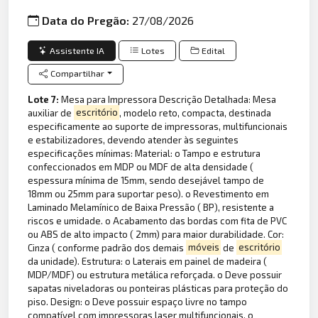
Data do Pregão:
27/08/2026
Assistente IA
Lotes
Edital
Compartilhar
Lote 7:
Mesa para Impressora Descrição Detalhada: Mesa
auxiliar de
escritório
, modelo reto, compacta, destinada
especificamente ao suporte de impressoras, multifuncionais
e estabilizadores, devendo atender às seguintes
especificações mínimas: Material: o Tampo e estrutura
confeccionados em MDP ou MDF de alta densidade (
espessura mínima de 15mm, sendo desejável tampo de
18mm ou 25mm para suportar peso). o Revestimento em
Laminado Melamínico de Baixa Pressão ( BP), resistente a
riscos e umidade. o Acabamento das bordas com fita de PVC
ou ABS de alto impacto ( 2mm) para maior durabilidade. Cor:
Cinza ( conforme padrão dos demais
móveis
de
escritório
da unidade). Estrutura: o Laterais em painel de madeira (
MDP/MDF) ou estrutura metálica reforçada. o Deve possuir
sapatas niveladoras ou ponteiras plásticas para proteção do
piso. Design: o Deve possuir espaço livre no tampo
compatível com impressoras laser multifuncionais. o