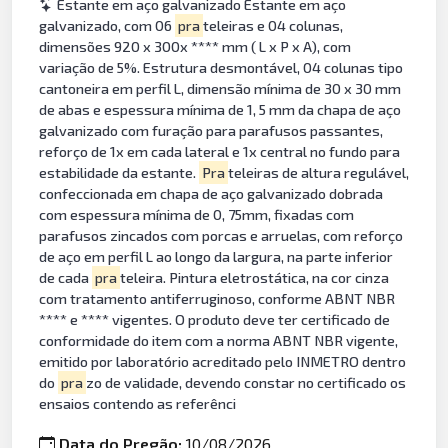
Estante em aço galvanizado Estante em aço
galvanizado, com 06
pra
teleiras e 04 colunas,
dimensões 920 x 300x **** mm ( L x P x A), com
variação de 5%. Estrutura desmontável, 04 colunas tipo
cantoneira em perfil L, dimensão mínima de 30 x 30 mm
de abas e espessura mínima de 1, 5 mm da chapa de aço
galvanizado com furação para parafusos passantes,
reforço de 1x em cada lateral e 1x central no fundo para
estabilidade da estante.
Pra
teleiras de altura regulável,
confeccionada em chapa de aço galvanizado dobrada
com espessura mínima de 0, 75mm, fixadas com
parafusos zincados com porcas e arruelas, com reforço
de aço em perfil L ao longo da largura, na parte inferior
de cada
pra
teleira. Pintura eletrostática, na cor cinza
com tratamento antiferruginoso, conforme ABNT NBR
**** e **** vigentes. O produto deve ter certificado de
conformidade do item com a norma ABNT NBR vigente,
emitido por laboratório acreditado pelo INMETRO dentro
do
pra
zo de validade, devendo constar no certificado os
ensaios contendo as referênci
Data do Pregão:
10/08/2026