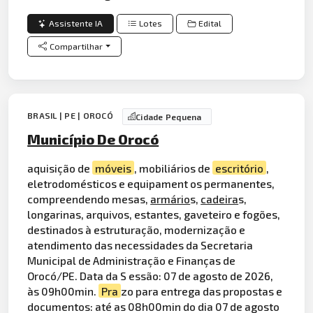
Assistente IA
Lotes
Edital
Compartilhar
BRASIL | PE | OROCÓ
Cidade Pequena
Município De Orocó
aquisição de
móveis
, mobiliários de
escritório
,
eletrodomésticos e equipament os permanentes,
compreendendo mesas,
armário
s,
cadeira
s,
longarinas, arquivos, estantes, gaveteiro e fogões,
destinados à estruturação, modernização e
atendimento das necessidades da Secretaria
Municipal de Administração e Finanças de
Orocó/PE. Data da S essão: 07 de agosto de 2026,
às 09h00min.
Pra
zo para entrega das propostas e
documentos: até as 08h00min do dia 07 de agosto