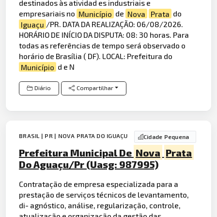
destinados às atividad es industriais e
empresariais no
Município
de
Nova
Prata
do
Iguaçu
/PR. DATA DA REALIZAÇÃO: 06/08/2026.
HORÁRIO DE INÍCIO DA DISPUTA: 08: 30 horas. Para
todas as referências de tempo será observado o
horário de Brasília ( DF). LOCAL: Prefeitura do
Município
d e N
Diário
Compartilhar
BRASIL | PR | NOVA PRATA DO IGUAÇU
Cidade Pequena
Prefeitura Municipal De
Nova
Prata
Do Aguaçu/Pr (Uasg: 987995)
Contratação de empresa especializada para a
prestação de serviços técnicos de levantamento,
di- agnóstico, análise, regularização, controle,
atualização e organização da gestão das