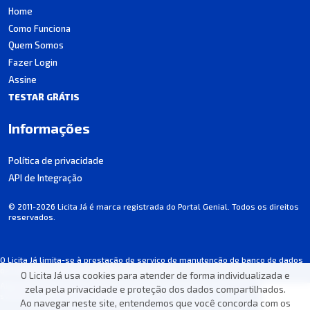
Home
Como Funciona
Quem Somos
Fazer Login
Assine
TESTAR GRÁTIS
Informações
Política de privacidade
API de Integração
© 2011-2026 Licita Já é marca registrada do Portal Genial. Todos os direitos
reservados.
O Licita Já limita-se à prestação de serviço de manutenção de banco de dados
de licitações, não participando dos processos.
O Licita Já usa cookies para atender de forma individualizada e
Algumas informações podem apresentar incorreções involuntárias. Consulte
zela pela privacidade e proteção dos dados compartilhados.
sempre o edital de cada licitação.
Ao navegar neste site, entendemos que você concorda com os