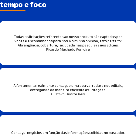
tempo e foco
Todas as licitações referentes ao nosso produto são captadas por
vocês e encaminhadas para nós. Na minha opinião, está perfeito!
Abrangência, cobertura, facilidade nas pesquisas aos editais.
Ricardo Machado Ferreira
A ferramenta realmente consegue uma boa varredura nos editais,
entregando de maneira eficiente as licitações.
Gustavo Duarte Reis
Consegui negócios em função das informações colhidas no buscador.