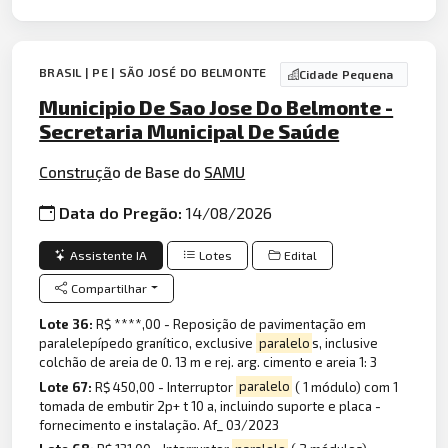
BRASIL | PE | SÃO JOSÉ DO BELMONTE
Cidade Pequena
Municipio De Sao Jose Do Belmonte -
Secretaria Municipal De Saúde
Construçã
o de Base do
SAMU
Data do Pregão:
14/08/2026
Assistente IA
Lotes
Edital
Compartilhar
Lote 36:
R$ ****,00 - Reposição de pavimentação em
paralelepípedo granítico, exclusive
paralelo
s, inclusive
colchão de areia de 0. 13 m e rej. arg. cimento e areia 1: 3
Lote 67:
R$ 450,00 - Interruptor
paralelo
( 1 módulo) com 1
tomada de embutir 2p+ t 10 a, incluindo suporte e placa -
fornecimento e instalação. Af_ 03/2023