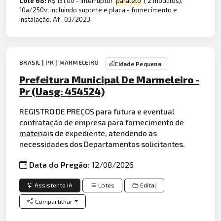
Lote 68:
R$ 131,00 - Interruptor
paralelo
( 2 módulos),
10a/250v, incluindo suporte e placa - fornecimento e
instalação. Af_ 03/2023
BRASIL | PR | MARMELEIRO
Cidade Pequena
Prefeitura Municipal De Marmeleiro -
Pr (Uasg: 454524)
REGISTRO DE PREÇOS para futura e eventual
contratação de empresa para fornecimento de
mater
iais de expediente, atendendo as
necessidades dos Departamentos solicitantes.
Data do Pregão:
12/08/2026
Assistente IA
Lotes
Edital
Compartilhar