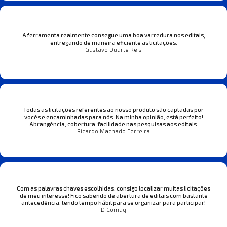
A ferramenta realmente consegue uma boa varredura nos editais,
entregando de maneira eficiente as licitações.
Gustavo Duarte Reis
Todas as licitações referentes ao nosso produto são captadas por
vocês e encaminhadas para nós. Na minha opinião, está perfeito!
Abrangência, cobertura, facilidade nas pesquisas aos editais.
Ricardo Machado Ferreira
Com as palavras chaves escolhidas, consigo localizar muitas licitações
de meu interesse! Fico sabendo de abertura de editais com bastante
antecedência, tendo tempo hábil para se organizar para participar!
D Comaq