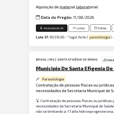
Aquisição de
mater
ial
laborat
orial
Data do Pregão:
11/08/2026
Assistente IA
Lotes
Edital
Lote 37:
R$ 510,00 - " lugol forte (
parasitologia
) 
BRASIL | MG | SANTA EFIGÊNIA DE MINAS
Cida
Municipio De Santa Efigenia De
Parasitologia
Contratação de pessoas físicas ou jurídica
necessidades da Secretaria Municipal de S
Contratação de pessoas físicas ou jurídicas
necessidades da Secretaria Municipal de Saúde 
não se limitando a: 17 alfa hidroxiprogesterona, ác