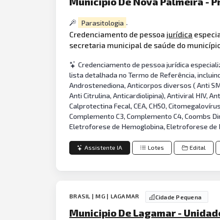
Municipio De Nova Palmeira - P
Parasitologia
.
Credenciamento de pessoa
jurídica
especia
secretaria municipal de saúde do municípi
Credenciamento de pessoa jurídica especiali
lista detalhada no Termo de Referência, incluin
Androstenediona, Anticorpos diversos ( Anti SM, 
Anti Citrulina, Anticardiolipina), Antiviral HIV, 
Calprotectina Fecal, CEA, CH50, Citomegalovíru
Complemento C3, Complemento C4, Coombs Direto
Eletroforese de Hemoglobina, Eletroforese de P
Assistente IA
Lotes
Edital
BRASIL | MG | LAGAMAR
Cidade Pequena
Municipio De Lagamar - Unidad