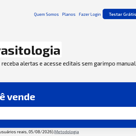
Quem Somos
Planos
Fazer Login
Testar Gráti
asitologia
, receba alertas e acesse editais sem garimpo manual
cê vende
 usuários reais, 05/08/2026).
Metodologia