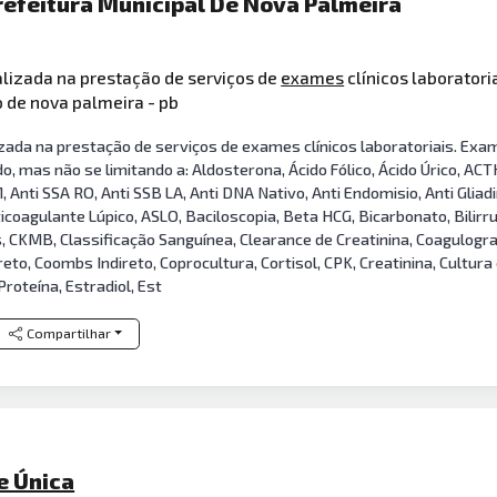
refeitura Municipal De Nova Palmeira
lizada na prestação de serviços de
exames
clínicos laborator
o de nova palmeira - pb
zada na prestação de serviços de exames clínicos laboratoriais. Exam
do, mas não se limitando a: Aldosterona, Ácido Fólico, Ácido Úrico, A
Anti SSA RO, Anti SSB LA, Anti DNA Nativo, Anti Endomisio, Anti Gliadi
Anticoagulante Lúpico, ASLO, Baciloscopia, Beta HCG, Bicarbonato, Bilirrub
s, CKMB, Classificação Sanguínea, Clearance de Creatinina, Coagulogra
, Coombs Indireto, Coprocultura, Cortisol, CPK, Creatinina, Cultura
roteína, Estradiol, Est
Compartilhar
e Única