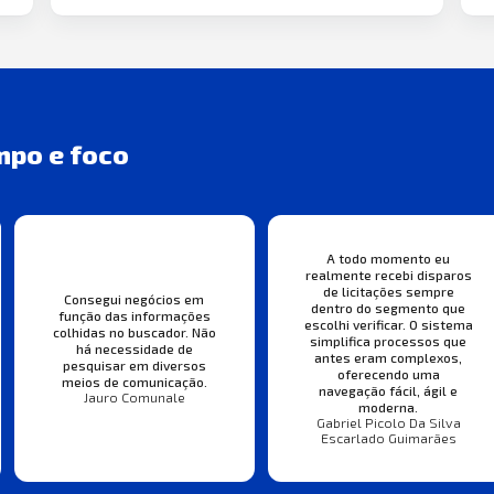
mpo e foco
A todo momento eu
realmente recebi disparos
de licitações sempre
Consegui negócios em
dentro do segmento que
função das informações
escolhi verificar. O sistema
colhidas no buscador. Não
simplifica processos que
há necessidade de
antes eram complexos,
pesquisar em diversos
oferecendo uma
meios de comunicação.
navegação fácil, ágil e
Jauro Comunale
moderna.
Gabriel Picolo Da Silva
Escarlado Guimarães