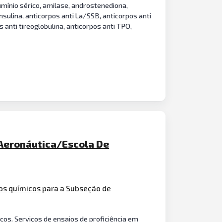
alumínio sérico, amilase, androstenediona,
insulina, anticorpos anti La/SSB, anticorpos anti
 anti tireoglobulina, anticorpos anti TPO,
Aeronáutica/Escola De
os
químicos
para a Subseção de
cos. Serviços de ensaios de proficiência em