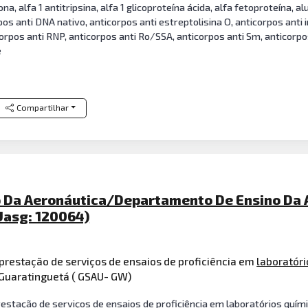
a, alfa 1 antitripsina, alfa 1 glicoproteína ácida, alfa fetoproteína, 
rpos anti DNA nativo, anticorpos anti estreptolisina O, anticorpos anti 
orpos anti RNP, anticorpos anti Ro/SSA, anticorpos anti Sm, anticorpos
e
Compartilhar
 Da Aeronáutica/Departamento De Ensino Da 
Uasg: 120064)
restação de serviços de ensaios de proficiência em
laboratóri
 Guaratinguetá ( GSAU- GW)
stação de serviços de ensaios de proficiência em laboratórios quími