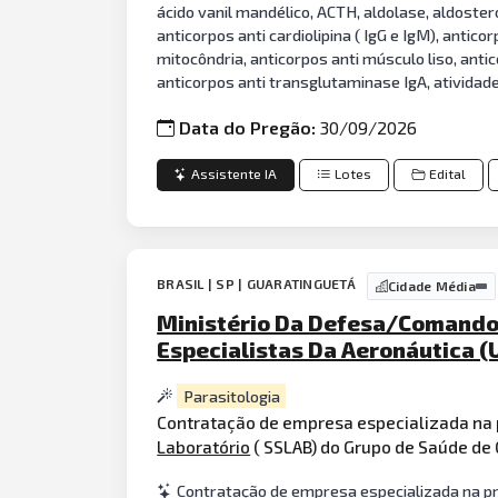
ácido vanil mandélico, ACTH, aldolase, aldosteron
anticorpos anti cardiolipina ( IgG e IgM), antico
mitocôndria, anticorpos anti músculo liso, antic
anticorpos anti transglutaminase IgA, atividad
Data do Pregão:
30/09/2026
Assistente IA
Lotes
Edital
BRASIL | SP | GUARATINGUETÁ
Cidade Média
Ministério Da Defesa/Comando
Especialistas Da Aeronáutica (
Parasitologia
Contratação de empresa especializada na p
Laboratório
( SSLAB) do Grupo de Saúde de
Contratação de empresa especializada na pre