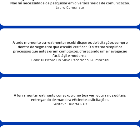
Não há necessidade de pesquisar em diversos meios de comunicação.
Jauro Comunale
A todo momento eu realmente recebi disparos de licitações sempre
dentro do segmento que escolhi verificar. O sistema simplifica
processos que antes eram complexos, oferecendo uma navegação
fácil, ágil e moderna.
Gabriel Picolo Da Silva Escarlado Guimarães
A ferramenta realmente consegue uma boa varredura nos editais,
entregando de maneira eficiente as licitações.
Gustavo Duarte Reis