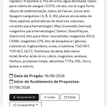
rápidos ( troponina I), fita de urina, água destilada, tubos
para coleta de sangue ( EDTA, citrato, soro), lugol forte,
cílices de sedimentação, tubos de Falcon, soros anti-
tipagem sanguínea ( A, B, D, Rh), placas escavadas de
Kline, pipetas automáticas de diversos volumes,
corantes para hematologia ( May Grunwald, Giemsa),
reagentes para hematologia ( Diaton, Diasulfolyse,
Diastrom), kits para fator reumatoide, reagentes ASLO,
CKMB, reagentes CPK, kits de bioquímica ( glicose,
colesterol, triglicerídeos, ureia, creatinina, TGO/AST,
TGP/ALT, GGT2, fosfatase alcalina, bilirrubina
total/direta, ácido úrico, cálcio, magnésio, amilase,
fósforo, proteínas totais, albumina, TTPa, HDL, ferro,
lipase, e outros.
Data do Pregão:
19/08/2026
Início do Acolhimento de Propostas:
07/08/2026
Assistente IA
Lotes
Edital
Compartilhar