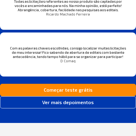
Todas as licitações referentes ao nosso produto são captadas por
vocês e encaminhadas para nós. Na minha opinião, está perfeito!
Abrangência, cobertura, facilidade nas pesquisas aos editais.
Ricardo Machado Ferreira
Com as palavras chaves escolhidas, consigo localizar muitas licitações
de meu interesse! Fico sabendo de abertura de editais com bastante
antecedência, tendo tempo hábil para se organizar para participar!
D Comaq
Começar teste grátis
Ver mais depoimentos