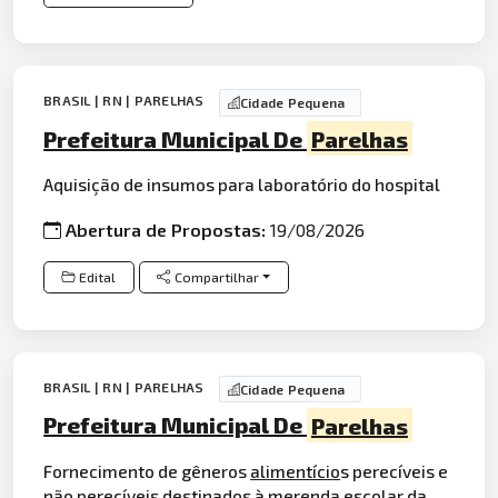
BRASIL | RN | PARELHAS
Cidade Pequena
Prefeitura Municipal De
Parelhas
Aquisição de insumos para laboratório do hospital
Abertura de Propostas:
19/08/2026
Edital
Compartilhar
BRASIL | RN | PARELHAS
Cidade Pequena
Prefeitura Municipal De
Parelhas
Fornecimento de gêneros
alimentício
s perecíveis e
não perecíveis destinados à merenda
escola
r da