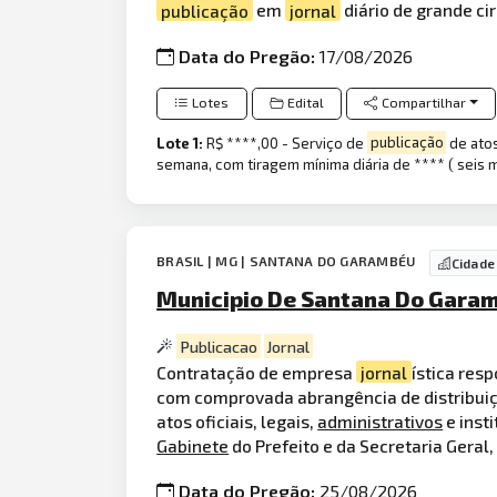
publicação
em
jornal
diário de grande ci
Data do Pregão:
17/08/2026
Lotes
Edital
Compartilhar
Lote 1:
R$ ****,00 - Serviço de
publicação
de atos
semana, com tiragem mínima diária de **** ( seis m
BRASIL | MG | SANTANA DO GARAMBÉU
Cidade
Municipio De Santana Do Garam
Publicacao
Jornal
Contratação de empresa
jornal
ística res
com comprovada abrangência de distribuiç
atos oficiais, legais,
administrativos
e inst
Gabinete
do Prefeito e da Secretaria Geral
Data do Pregão:
25/08/2026