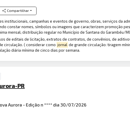
Compartilhar
s institucionais, campanhas e eventos de governo, obras, serviços da adm
dendo constar nomes, símbolos ou imagens que caracterizem promoção pess
ima mensal; distribuição regular no Município de Santana do Garambéu/MG
os de editais de licitação, extratos de contratos, de convênios, de aditivo
e circulação. ( considerar como
jornal
de grande circulação: tiragem míni
ulação diária mínima de cinco dias por semana.
Aurora-PR
Nova Aurora - Edição n **** dia 30/07/2026