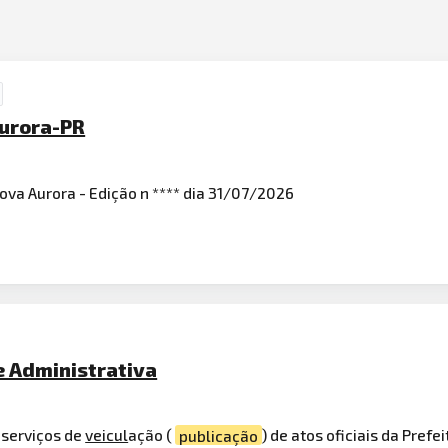
Aurora-PR
Nova Aurora - Edição n **** dia 31/07/2026
e Administrativa
a serviços de
veicul
ação (
publicação
) de atos oficiais da Prefe