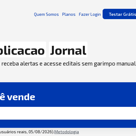
Quem Somos
Planos
Fazer Login
Testar Gráti
licacao
Jornal
, receba alertas e acesse editais sem garimpo manual
cê vende
 usuários reais, 05/08/2026).
Metodologia