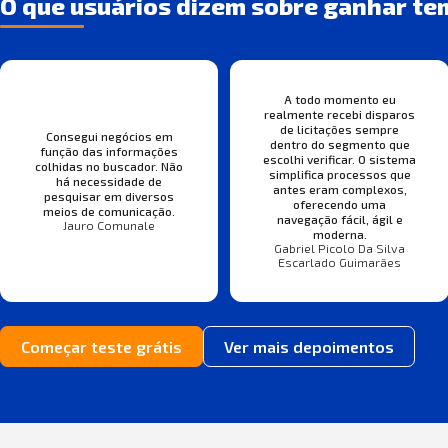
O que usuários dizem sobre ganhar te
A todo momento eu
realmente recebi disparos
de licitações sempre
Consegui negócios em
dentro do segmento que
função das informações
escolhi verificar. O sistema
colhidas no buscador. Não
simplifica processos que
há necessidade de
antes eram complexos,
pesquisar em diversos
oferecendo uma
meios de comunicação.
navegação fácil, ágil e
Jauro Comunale
moderna.
Gabriel Picolo Da Silva
Escarlado Guimarães
Começar teste grátis
Ver mais depoimentos