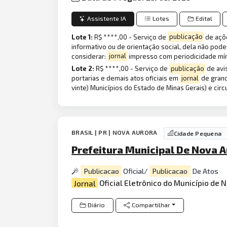
Assistente IA
Lotes
Edital
Lote 1:
R$ ****,00 - Serviço de
publicação
de açõe
informativo ou de orientação social, dela não po
considerar:
jornal
impresso com periodicidade mín
Lote 2:
R$ ****,00 - Serviço de
publicação
de avis
portarias e demais atos oficiais em
jornal
de grand
vinte) Municípios do Estado de Minas Gerais) e circ
BRASIL | PR | NOVA AURORA
Cidade Pequena
Prefeitura Municipal De Nova 
Publicacao
Oficial/
Publicacao
De Atos
Jornal
Oficial Eletrônico do Município de 
Diário
Compartilhar