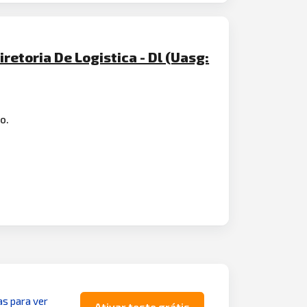
etoria De Logistica - Dl (Uasg:
o.
as para ver
Ativar teste grátis