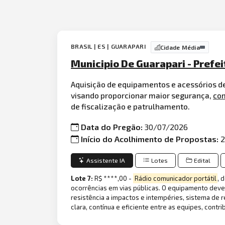
BRASIL | ES | GUARAPARI
Cidade Média
Municipio De Guarapari - Prefe
Aquisição de equipamentos e acessórios de
visando proporcionar maior segurança,
co
de fiscalização e patrulhamento.
Data do Pregão:
30/07/2026
Início do Acolhimento de Propostas:
2
Assistente IA
Lotes
Edital
Lote 7:
R$ ****,00 -
Rádio comunicador portátil
, 
ocorrências em vias públicas. O equipamento deve
resistência a impactos e intempéries, sistema de 
clara, contínua e eficiente entre as equipes, cont