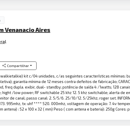
a
Pm Venanacio Aires
era
l
Compartilhar
( walkietalkie) kit c/04 unidades, c/as seguintes características mínimas:
coletiva); garantia mínima de 12 meses contra defeitos de fabricação; C
nd, freq dupla. exibir, dual- standby; potência de saída 4 /1watts; 128 can
e; hight /low power; RF switchable 25 khz 12. 5 khz switchable; alerta de 
monitor de canal; passo canal: 2. 5/5/6. 25/10/12. 5/25khz; roger set. INF
* 173. 995mhz, tx: uhf **** 520. 000mhz, voltagem de operação: 7. 4v temp
 antena) : 52 x 100 x 32 ( mm) Peso ( com antena e bateria): 250g Cores: p