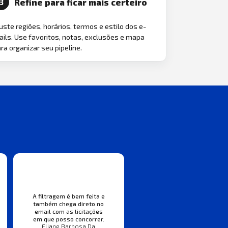
Refine para ficar mais certeiro
3
uste regiões, horários, termos e estilo dos e-
ils. Use favoritos, notas, exclusões e mapa
ra organizar seu pipeline.
A filtragem é bem feita e
também chega direto no
email com as licitações
em que posso concorrer.
Eliane Barbosa Da