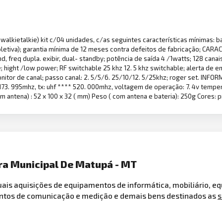
( walkietalkie) kit c/04 unidades, c/as seguintes características mínimas:
coletiva); garantia mínima de 12 meses contra defeitos de fabricação; C
nd, freq dupla. exibir, dual- standby; potência de saída 4 /1watts; 128 can
e; hight /low power; RF switchable 25 khz 12. 5 khz switchable; alerta de 
monitor de canal; passo canal: 2. 5/5/6. 25/10/12. 5/25khz; roger set. INF
* 173. 995mhz, tx: uhf **** 520. 000mhz, voltagem de operação: 7. 4v temp
 antena) : 52 x 100 x 32 ( mm) Peso ( com antena e bateria): 250g Cores: p
ura Municipal De Matupá - MT
tuais aquisições de equipamentos de informática, mobiliário, e
ntos de comunicação e medição e demais bens destinados as
s