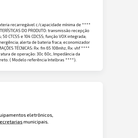
 bateria recarregável c/capacidade mínima de ****
ARACTERÍSTICAS DO PRODUTO: transmissão recepção
ais; 50 CTCSS e 104 CDCSS; função VOX integrada;
emergência; alerta de bateria fraca; economizador
ORMAÇÕES TÉCNICAS: Rx: fm 65 108mhz, Rx: vhf ****
eratura de operação: 30c 60c, Impedância da
reto. ( Modelo referência Intelbras ****).
quipamentos eletrônicos,
ecretarias
municipais.