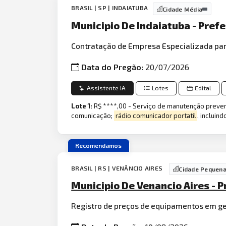
BRASIL | SP | INDAIATUBA
Cidade Média
Municipio De Indaiatuba - Pref
Contratação de Empresa Especializada pa
Data do Pregão:
20/07/2026
Assistente IA
Lotes
Edital
Lote 1:
R$ ****,00 - Serviço de manutenção preven
comunicação;
rádio comunicador portatil
, incluin
Recomendamos
BRASIL | RS | VENÂNCIO AIRES
Cidade Pequen
Municipio De Venancio Aires - 
Registro de preços de equipamentos em ge