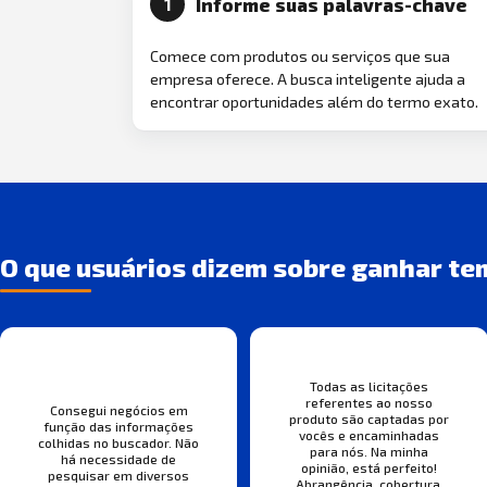
Informe suas palavras-chave
1
Comece com produtos ou serviços que sua
empresa oferece. A busca inteligente ajuda a
encontrar oportunidades além do termo exato.
O que usuários dizem sobre ganhar te
Todas as licitações
referentes ao nosso
Consegui negócios em
produto são captadas por
função das informações
vocês e encaminhadas
colhidas no buscador. Não
para nós. Na minha
há necessidade de
opinião, está perfeito!
pesquisar em diversos
Abrangência, cobertura,