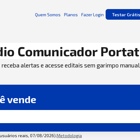
Quem Somos
Planos
Fazer Login
Testar Gráti
io Comunicador Portat
, receba alertas e acesse editais sem garimpo manual
cê vende
2 usuários reais, 07/08/2026).
Metodologia