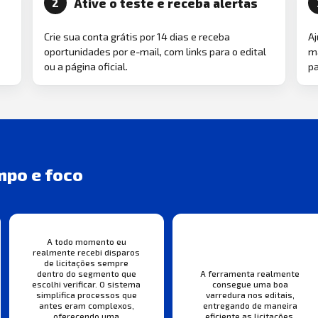
Ative o teste e receba alertas
2
Crie sua conta grátis por 14 dias e receba
Aj
oportunidades por e-mail, com links para o edital
ma
ou a página oficial.
pa
mpo e foco
A todo momento eu
realmente recebi disparos
de licitações sempre
A ferramenta realmente
dentro do segmento que
consegue uma boa
escolhi verificar. O sistema
varredura nos editais,
simplifica processos que
entregando de maneira
antes eram complexos,
eficiente as licitações.
oferecendo uma