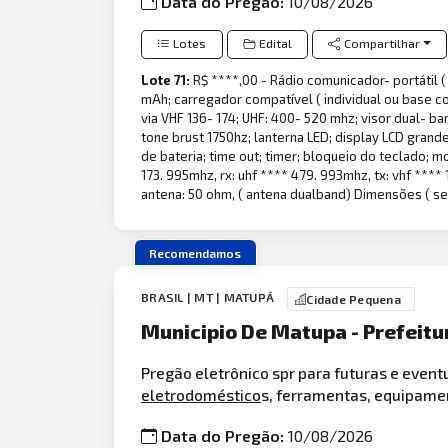
Data do Pregão:
10/08/2026
Lotes
Edital
Compartilhar
Lote 71:
R$ ****,00 - Rádio comunicador- portátil 
mAh; carregador compatível ( individual ou base 
via VHF 136- 174; UHF: 400- 520 mhz; visor dual- ba
tone brust 1750hz; lanterna LED; display LCD grand
de bateria; time out; timer; bloqueio do teclado; 
173. 995mhz, rx: uhf **** 479. 993mhz, tx: vhf ***
antena: 50 ohm, ( antena dualband) Dimensões ( sem
Recomendamos
BRASIL | MT | MATUPÁ
Cidade Pequena
Municipio De Matupa - Prefeit
Pregão eletrônico spr para futuras e even
eletrodoméstico
s, ferramentas, equipame
Data do Pregão:
10/08/2026