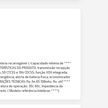
 bateria recarregável c/capacidade mínima de ****
ARACTERÍSTICAS DO PRODUTO: transmissão recepção
ais; 50 CTCSS e 104 CDCSS; função VOX integrada;
emergência; alerta de bateria fraca; economizador
ORMAÇÕES TÉCNICAS: Rx: fm 65 108mhz, Rx: vhf ****
eratura de operação: 30c 60c, Impedância da
reto. ( Modelo referência Intelbras ****).