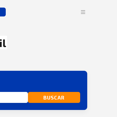
s
il
BUSCAR