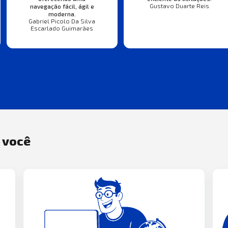
Gustavo Duarte Reis
navegação fácil, ágil e
moderna.
Gabriel Picolo Da Silva
Escarlado Guimarães
a você