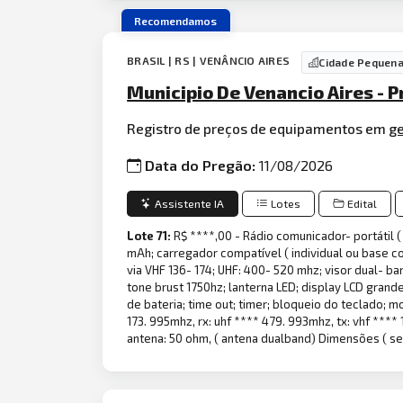
Recomendamos
BRASIL | RS | VENÂNCIO AIRES
Cidade Pequen
Municipio De Venancio Aires - 
Registro de preços de equipamentos em
g
Data do Pregão:
11/08/2026
Assistente IA
Lotes
Edital
Lote 71:
R$ ****,00 - Rádio comunicador- portátil 
mAh; carregador compatível ( individual ou base 
via VHF 136- 174; UHF: 400- 520 mhz; visor dual- ba
tone brust 1750hz; lanterna LED; display LCD grand
de bateria; time out; timer; bloqueio do teclado; 
173. 995mhz, rx: uhf **** 479. 993mhz, tx: vhf ***
antena: 50 ohm, ( antena dualband) Dimensões ( sem