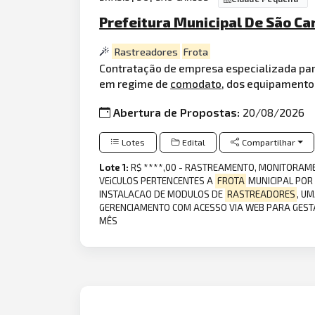
Prefeitura Municipal De São Ca
Rastreadores
Frota
Contratação de empresa especializada par
em regime de
comodato
, dos equipamento
Abertura de Propostas:
20/08/2026
Lotes
Edital
Compartilhar
Lote 1:
R$ ****,00 - RASTREAMENTO, MONITORAME
VEiCULOS PERTENCENTES A
FROTA
MUNICIPAL POR
INSTALACAO DE MODULOS DE
RASTREADORES
, U
GERENCIAMENTO COM ACESSO VIA WEB PARA GES
MÊS