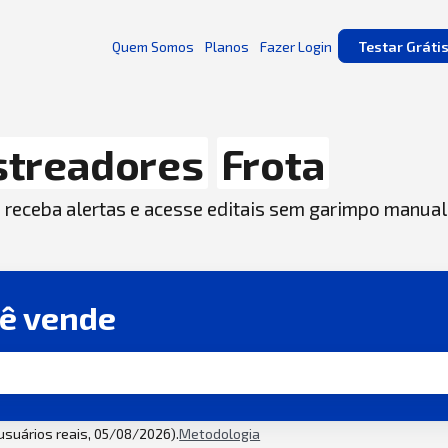
Quem Somos
Planos
Fazer Login
Testar Gráti
streadores
Frota
, receba alertas e acesse editais sem garimpo manual
cê vende
 usuários reais, 05/08/2026).
Metodologia