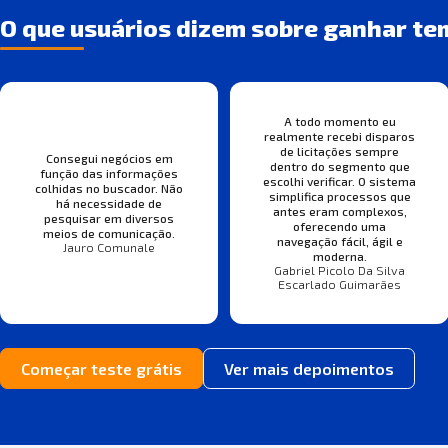
O que usuários dizem sobre ganhar te
A todo momento eu
realmente recebi disparos
de licitações sempre
Consegui negócios em
dentro do segmento que
função das informações
escolhi verificar. O sistema
colhidas no buscador. Não
simplifica processos que
há necessidade de
antes eram complexos,
pesquisar em diversos
oferecendo uma
meios de comunicação.
navegação fácil, ágil e
Jauro Comunale
moderna.
Gabriel Picolo Da Silva
Escarlado Guimarães
Começar teste grátis
Ver mais depoimentos