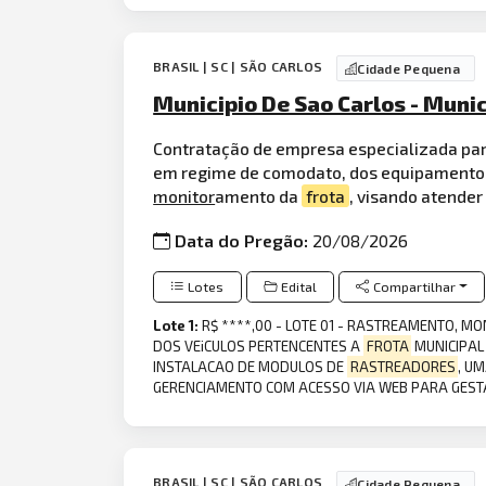
BRASIL | SC | SÃO CARLOS
Cidade Pequena
Municipio De Sao Carlos - Munic
Contratação de empresa especializada par
em regime de comodato, dos equipamentos
monitor
amento da
frota
, visando atender
Data do Pregão:
20/08/2026
Lotes
Edital
Compartilhar
Lote 1:
R$ ****,00 - LOTE 01 - RASTREAMENTO, 
DOS VEiCULOS PERTENCENTES A
FROTA
MUNICIPAL
INSTALACAO DE MODULOS DE
RASTREADORES
, U
GERENCIAMENTO COM ACESSO VIA WEB PARA GES
BRASIL | SC | SÃO CARLOS
Cidade Pequena