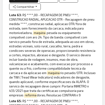
Compartilhar
Lote 63:
R$ ****,00 - RECAPAGEM DE PNEU ****,
CONSTRUCAO RADIAL, APLICACAO OTR - Recapagem de pneu
medida ****, construcao radial, aplicacao OTR/fora de
estrada, sem fornecimento da carcaca, indicada para
motoniveladora,
maquina
pesada ou equipamento
compativel com aro 24. Tipo de banda: compativel com
servico pesado fora de estrada, adequada ao uso em obras,
estradas vicinais, solo rural, cascalho, terra, pedra e
condicoes severas de operacao, proporcionando resistencia
a cortes, impactos, abrasao e desgaste. O servico devera
incluir banda de rodagem, insumos, mao de obra,
vulcanizacao e acabamento, com execucao por processo a
quente ou a frio, conforme compatibilidade tecnica da
carcaca e da aplicacao em
maquina
rio pesado/OTR. Inclusao
de TWI ( Tread Wear Indicators) indicadores de desgaste,
quando aplicavel, conforme especificacoes da ALAPA. O
servico de recapagem deve cumprir: Portaria INMETRO n
433/2021 que trata da certificacao compulsoria para
empresas
reforma
doras; Resolucao CONTRAN n 9
Lote 65:
R$ ****,00 - RECAPAGEM DE PNEU ****,