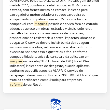
CONSTRUCAO RADIAL, APLICACAO OTR - Recapagem de pneu
medida ****, construcao radial, aplicacao OTR/fora de
estrada, sem fornecimento da carcaca, indicada para
carregadeira, motoniveladora, retroescavadeira ou
equipamento compativel com aro 25. Tipo de banda:
compativel com
maquina
pesada e servico fora de estrada,
adequada ao uso em obras, estradas vicinais, solo rural,
cascalho, terra e condicoes severas de operacao,
proporcionando resistencia a cortes, impactos, abrasao e
desgaste. O servico devera incluir banda de rodagem,
insumos, mao de obra, vulcanizacao e acabamento, com
execucao por processo a quente ou a frio, conforme
compatibilidade tecnica da carcaca e da aplicacao em
maquina
rio pesado/OTR. Inclusao de TWI ( Tread Wear
Indicators) indicadores de desgaste, quando aplicavel,
conforme especificacoes da ALAPA. O servico de
recapagem deve cumprir: Portaria INMETRO n 433/2021 que
trata da certificacao compulsoria para empresas
reforma
doras; Resol