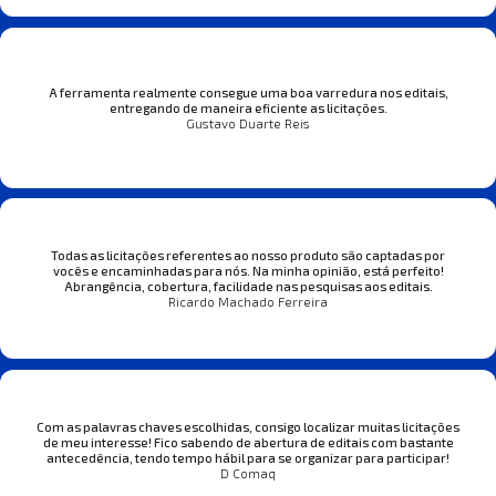
A ferramenta realmente consegue uma boa varredura nos editais,
entregando de maneira eficiente as licitações.
Gustavo Duarte Reis
Todas as licitações referentes ao nosso produto são captadas por
vocês e encaminhadas para nós. Na minha opinião, está perfeito!
Abrangência, cobertura, facilidade nas pesquisas aos editais.
Ricardo Machado Ferreira
Com as palavras chaves escolhidas, consigo localizar muitas licitações
de meu interesse! Fico sabendo de abertura de editais com bastante
antecedência, tendo tempo hábil para se organizar para participar!
D Comaq