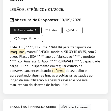
LEILÃO ELETRÔNICO n 01/2026.
Abertura de Propostas:
10/09/2026
Assistente IA
Lotes
Edital
Compartilhar
Lote 3:
R$ ****,00 - Uma PRANCHA para transporte de
maquinas
, marca RANDON, modelo: SR GR TR 03 35, com 2
eixos, Placas BXA ****, ano de fabricacao **** e modelo
****, cor Amarela, CHASSI: **** RENAVAM: ****, capacidade
carga 35 Ton. Equipamento em regular estado de
conservacao, necessitando
reforma
do assoalho e
apresentando algumas trincas e soldas ja realizadas ao
longo da sua utilizacao. Necessita revisao e possivel
manutencao do sistema de freios. - UN
BRASIL | RS | PINHAL DA SERRA
Cidade Pequena