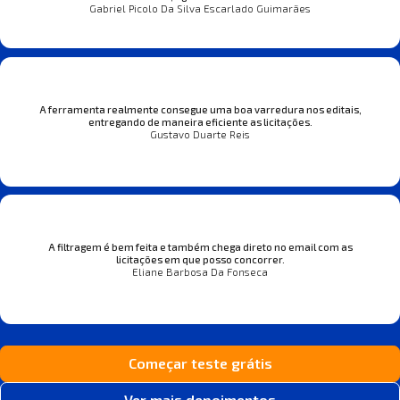
Gabriel Picolo Da Silva Escarlado Guimarães
A ferramenta realmente consegue uma boa varredura nos editais,
entregando de maneira eficiente as licitações.
Gustavo Duarte Reis
A filtragem é bem feita e também chega direto no email com as
licitações em que posso concorrer.
Eliane Barbosa Da Fonseca
Começar teste grátis
Ver mais depoimentos