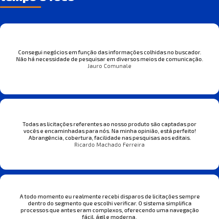
Consegui negócios em função das informações colhidas no buscador.
Não há necessidade de pesquisar em diversos meios de comunicação.
Jauro Comunale
Todas as licitações referentes ao nosso produto são captadas por
vocês e encaminhadas para nós. Na minha opinião, está perfeito!
Abrangência, cobertura, facilidade nas pesquisas aos editais.
Ricardo Machado Ferreira
A todo momento eu realmente recebi disparos de licitações sempre
dentro do segmento que escolhi verificar. O sistema simplifica
processos que antes eram complexos, oferecendo uma navegação
fácil, ágil e moderna.