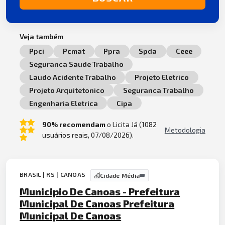
Veja também
Ppci
Pcmat
Ppra
Spda
Ceee
Seguranca Saude Trabalho
Laudo Acidente Trabalho
Projeto Eletrico
Projeto Arquitetonico
Seguranca Trabalho
Engenharia Eletrica
Cipa
90% recomendam
o Licita Já (1082
Metodologia
usuários reais, 07/08/2026).
BRASIL | RS | CANOAS
Cidade Média
Municipio De Canoas - Prefeitura
Municipal De Canoas Prefeitura
Municipal De Canoas