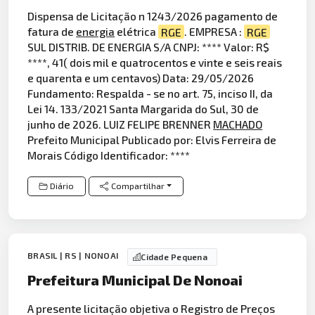
Dispensa de Licitação n 1243/2026 pagamento de
fatura de
energia
elétrica
RGE
. EMPRESA :
RGE
SUL DISTRIB. DE ENERGIA S/A CNPJ: **** Valor: R$
****, 41( dois mil e quatrocentos e vinte e seis reais
e quarenta e um centavos) Data: 29/05/2026
Fundamento: Respalda - se no art. 75, inciso II, da
Lei 14. 133/2021 Santa Margarida do Sul, 30 de
junho de 2026. LUIZ FELIPE BRENNER
MACHADO
Prefeito Municipal Publicado por: Elvis Ferreira de
Morais Código Identificador: ****
Diário
Compartilhar
BRASIL | RS | NONOAI
Cidade Pequena
Prefeitura Municipal De Nonoai
A presente licitação objetiva o Registro de Preços