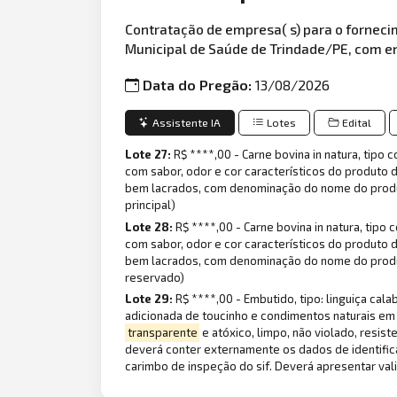
Contratação de empresa( s) para o forneci
Municipal de Saúde de Trindade/PE, com en
Data do Pregão:
13/08/2026
Assistente IA
Lotes
Edital
Lote 27:
R$ ****,00 - Carne bovina in natura, tipo
com sabor, odor e cor característicos do produto
bem lacrados, com denominação do nome do produto, 
principal)
Lote 28:
R$ ****,00 - Carne bovina in natura, tipo
com sabor, odor e cor característicos do produto
bem lacrados, com denominação do nome do produto, 
reservado)
Lote 29:
R$ ****,00 - Embutido, tipo: linguiça cal
adicionada de toucinho e condimentos naturais e
transparente
e atóxico, limpo, não violado, resi
deverá conter externamente os dados de identifica
carimbo de inspeção do sif. Deverá apresentar vali