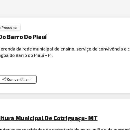
e Pequena
Do Barro Do Piauí
erenda
da rede municipal de ensino, serviço de convivência e
c
oa do Barro do Piauí - PI.
Compartilhar
eitura Municipal De Cotriguaçu- MT
ender as necessidades da secretaria de nova união e da meren