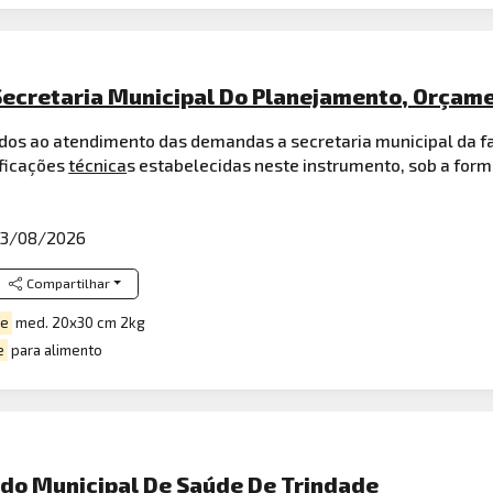
Secretaria Municipal Do Planejamento, Orçam
ados ao atendimento das demandas a secretaria municipal da fam
ificações
técnica
s estabelecidas neste instrumento, sob a form
3/08/2026
Compartilhar
te
med. 20x30 cm 2kg
e
para alimento
ndo Municipal De Saúde De Trindade