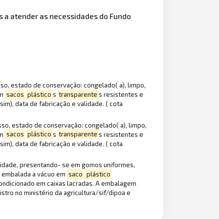
os a atender as necessidades do Fundo
osso, estado de conservação: congelado( a), limpo,
em
sacos
plástico
s
transparente
s resistentes e
im), data de fabricação e validade. ( cota
osso, estado de conservação: congelado( a), limpo,
em
sacos
plástico
s
transparente
s resistentes e
im), data de fabricação e validade. ( cota
qualidade, presentando- se em gomos uniformes,
a, embalada a vácuo em
saco
plástico
acondicionado em caixas lacradas. A embalagem
tro no ministério da agricultura/sif/dipoa e