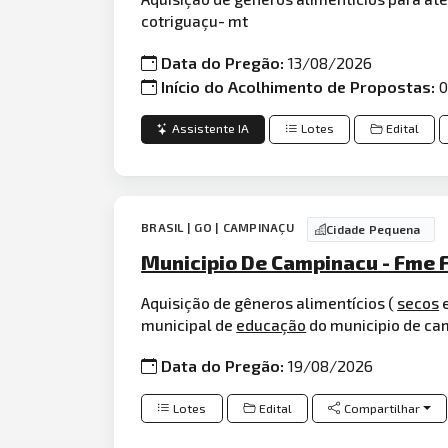
cotriguaçu- mt
Data do Pregão:
13/08/2026
Início do Acolhimento de Propostas:
0
Assistente IA
Lotes
Edital
BRASIL | GO | CAMPINAÇU
Cidade Pequena
Municipio De Campinacu - Fme 
Aquisição de gêneros alimentícios (
secos
e
municipal de
educação
do municipio de c
Data do Pregão:
19/08/2026
Lotes
Edital
Compartilhar