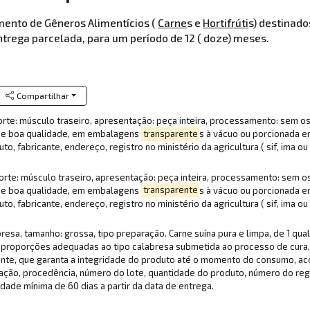
mento de Gêneros Alimentícios (
Carne
s e
Hortifrúti
s) destinad
trega parcelada, para um período de 12 ( doze) meses.
Compartilhar
 corte: músculo traseiro, apresentação: peça inteira, processamento: sem 
 de boa qualidade, em embalagens
transparente
s à vácuo ou porcionada 
fabricante, endereço, registro no ministério da agricultura ( sif, ima ou s
 corte: músculo traseiro, apresentação: peça inteira, processamento: sem 
 de boa qualidade, em embalagens
transparente
s à vácuo ou porcionada 
fabricante, endereço, registro no ministério da agricultura ( sif, ima ou s
abresa, tamanho: grossa, tipo preparação. Carne suína pura e limpa, de 1 
m proporções adequadas ao tipo calabresa submetida ao processo de cur
stente, que garanta a integridade do produto até o momento do consumo, 
ção, procedência, número do lote, quantidade do produto, número do regis
dade mínima de 60 dias a partir da data de entrega.