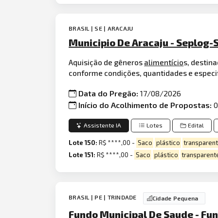
BRASIL | SE | ARACAJU
Municipio De Aracaju - Seplog-
Aquisição de gêneros
alimentício
s, destin
conforme condições, quantidades e espec
Data do Pregão:
17/08/2026
Início do Acolhimento de Propostas:
0
Assistente IA
Lotes
Edital
Lote 150:
R$ ****,00 -
Saco
plástico
transparen
Lote 151:
R$ ****,00 -
Saco
plástico
transparent
BRASIL | PE | TRINDADE
Cidade Pequena
Fundo Municipal De Saude - Fu