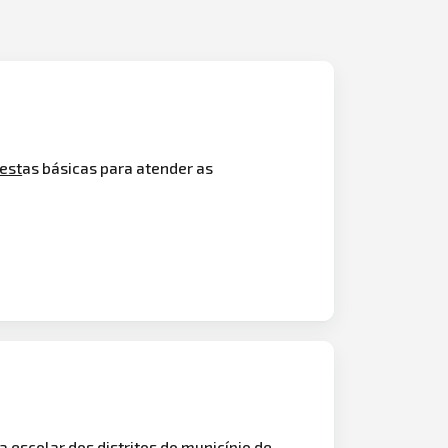
est
as básicas para atender as
da
escola
r dos distritos do município de