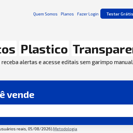
Quem Somos
Planos
Fazer Login
Testar Gráti
cos
Plastico
Transpare
, receba alertas e acesse editais sem garimpo manual
cê vende
 usuários reais, 05/08/2026).
Metodologia