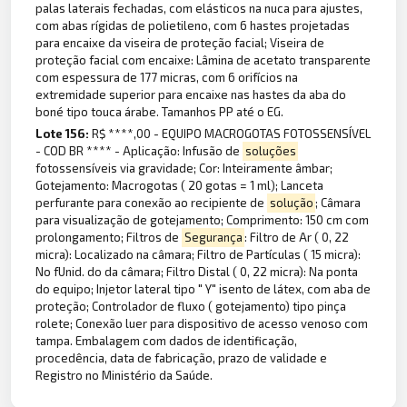
palas laterais fechadas, com elásticos na nuca para ajustes,
com abas rígidas de polietileno, com 6 hastes projetadas
para encaixe da viseira de proteção facial; Viseira de
proteção facial com encaixe: Lâmina de acetato transparente
com espessura de 177 micras, com 6 orifícios na
extremidade superior para encaixe nas hastes da aba do
boné tipo touca árabe. Tamanhos PP até o EG.
Lote 156:
R$ ****,00 - EQUIPO MACROGOTAS FOTOSSENSÍVEL
- COD BR **** - Aplicação: Infusão de
soluções
fotossensíveis via gravidade; Cor: Inteiramente âmbar;
Gotejamento: Macrogotas ( 20 gotas = 1 ml); Lanceta
perfurante para conexão ao recipiente de
solução
; Câmara
para visualização de gotejamento; Comprimento: 150 cm com
prolongamento; Filtros de
Segurança
: Filtro de Ar ( 0, 22
micra): Localizado na câmara; Filtro de Partículas ( 15 micra):
No fUnid. do da câmara; Filtro Distal ( 0, 22 micra): Na ponta
do equipo; Injetor lateral tipo " Y" isento de látex, com aba de
proteção; Controlador de fluxo ( gotejamento) tipo pinça
rolete; Conexão luer para dispositivo de acesso venoso com
tampa. Embalagem com dados de identificação,
procedência, data de fabricação, prazo de validade e
Registro no Ministério da Saúde.