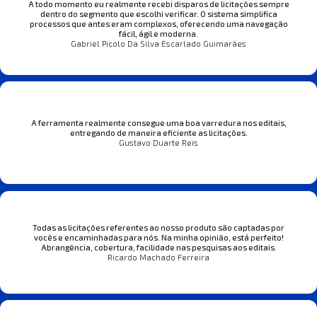
A todo momento eu realmente recebi disparos de licitações sempre
dentro do segmento que escolhi verificar. O sistema simplifica
processos que antes eram complexos, oferecendo uma navegação
fácil, ágil e moderna.
Gabriel Picolo Da Silva Escarlado Guimarães
A ferramenta realmente consegue uma boa varredura nos editais,
entregando de maneira eficiente as licitações.
Gustavo Duarte Reis
Todas as licitações referentes ao nosso produto são captadas por
vocês e encaminhadas para nós. Na minha opinião, está perfeito!
Abrangência, cobertura, facilidade nas pesquisas aos editais.
Ricardo Machado Ferreira