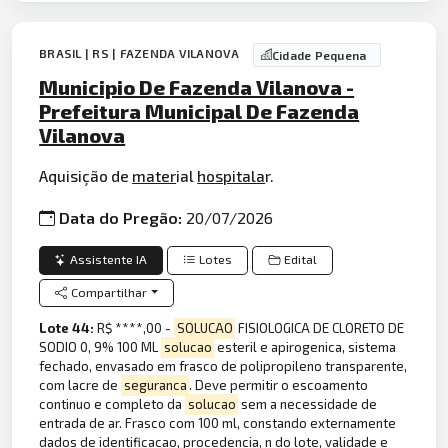
BRASIL | RS | FAZENDA VILANOVA
Cidade Pequena
Municipio De Fazenda Vilanova -
Prefeitura Municipal De Fazenda
Vilanova
Aquisição de
mater
ial
hospitala
r.
Data do Pregão:
20/07/2026
Assistente IA
Lotes
Edital
Compartilhar
Lote 44:
R$ ****,00 -
SOLUCAO
FISIOLOGICA DE CLORETO DE
SODIO 0, 9% 100 ML
solucao
esteril e apirogenica, sistema
fechado, envasado em frasco de polipropileno transparente,
com lacre de
seguranca
. Deve permitir o escoamento
continuo e completo da
solucao
sem a necessidade de
entrada de ar. Frasco com 100 ml, constando externamente
dados de identificacao, procedencia, n do lote, validade e