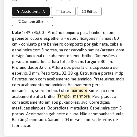
Assistente IA
Lotes
Edital
Compartilhar
Lote 1:
R$ 796,00 - Armário conjunto para banheiro com
gabinete, cuba e espelheira - especificaçoes mínimas : 80
cm - conjunto para banheiro composto por gabinete, cuba e
espelheira com 3 portas, na cor carvalho nature/arenas, com
design funcional e acabamento semi- brilho. Dimensões e
peso aproximados: altura total: 185 cm. Largura: 80 cm.
Profundidade: 32 cm. Altura dos pés: 13 cm. Espessura do
espelho: 3 mm. Peso total: 32, 39 kg. Estrutura e portas: mdp.
Gavetas: mdp com acabamento melamínico. Prateleiras: mdp
com acabamento melamínico. Acabamento geral:
melamínico, semi- brilho. Cuba:
mármore
sintético com
acabamento alto brilho.
Tampo
:
mármore
. Pés: plástico
com acabamento em abs puxadores: pvc. Corrediças:
metálicas simples. Dobradiças: metálicas. Espelheira com 3
portas. Acompanha gabinete e cuba. Não acompanha válvula.
Balcão já montado. Garantia: 03 meses contra defeitos de
fabricação.