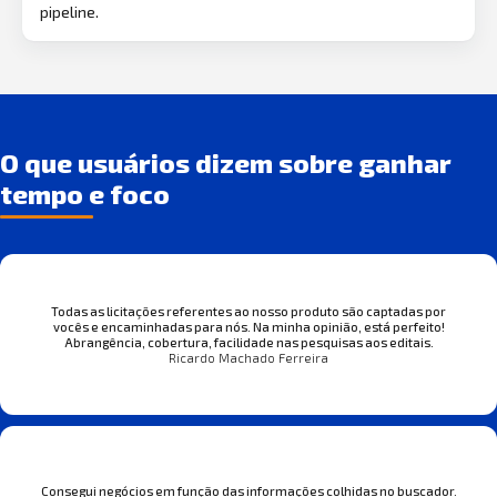
pipeline.
O que usuários dizem sobre ganhar
tempo e foco
Todas as licitações referentes ao nosso produto são captadas por
vocês e encaminhadas para nós. Na minha opinião, está perfeito!
Abrangência, cobertura, facilidade nas pesquisas aos editais.
Ricardo Machado Ferreira
Consegui negócios em função das informações colhidas no buscador.