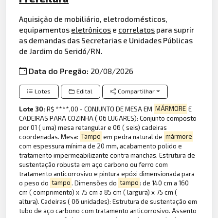
Aquisição de mobiliário, eletrodomésticos,
equipamentos
eletrônicos
e
correlatos
para suprir
as demandas das Secretarias e Unidades Públicas
de Jardim do Seridó/RN.
Data do Pregão:
20/08/2026
Lotes
Edital
Compartilhar
Lote 30:
R$ ****,00 - CONJUNTO DE MESA EM
MÁRMORE
E
CADEIRAS PARA COZINHA ( 06 LUGARES): Conjunto composto
por 01 ( uma) mesa retangular e 06 ( seis) cadeiras
coordenadas. Mesa:
Tampo
em pedra natural de
mármore
com espessura mínima de 20 mm, acabamento polido e
tratamento impermeabilizante contra manchas. Estrutura de
sustentação robusta em aço carbono ou ferro com
tratamento anticorrosivo e pintura epóxi dimensionada para
o peso do
tampo
. Dimensões do
tampo
: de 140 cm a 160
cm ( comprimento) x 75 cm a 85 cm ( largura) x 75 cm (
altura). Cadeiras ( 06 unidades): Estrutura de sustentação em
tubo de aço carbono com tratamento anticorrosivo. Assento