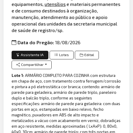
equipamentos,
utensílios
e materiais permanentes
e de consumo destinados à organização,
manutenção, atendimento ao público e apoio
operacional das unidades da secretaria municipal
de saúde de registro/sp.
Data do Pregão:
18/08/2026
Assistente IA
Lotes
Edital
Compartilhar
Lote 1:
ARMÁRIO COMPLETO PARA COZINHA com estrutura
em chapa de aço, com tratamento contra ferrugem/corrosão
e pintura a pó eletrostática cor branca; contendo: armário de
parede para geladeira, armário de parede triplo, paneleiro
duplo e balcão triplo, conforme as seguintes
especificações: armário de parede para geladeira: com duas
portas em aço, estampadas em baixo relevo, fecho
magnético, puxadores em ABS de alto impacto e
metalizados a vácuo com acabamento em verniz, dobradiças
em aço resistente, medidas aproximadas ( LxAxP): 0, 80x0,
40x0, 30cm; armário de parede triplo: com três portas em