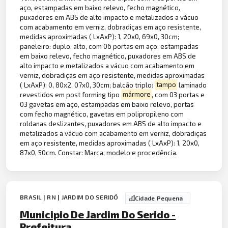
aço, estampadas em baixo relevo, fecho magnético,
puxadores em ABS de alto impacto e metalizados a vácuo
com acabamento em verniz, dobradiças em aço resistente,
medidas aproximadas ( LxAxP): 1, 20x0, 69x0, 30cm;
paneleiro: duplo, alto, com 06 portas em aço, estampadas
em baixo relevo, fecho magnético, puxadores em ABS de
alto impacto e metalizados a vácuo com acabamento em
verniz, dobradiças em aço resistente, medidas aproximadas
( LxAxP): 0, 80x2, 07x0, 30cm; balcão triplo:
tampo
laminado
revestidos em post forming tipo
mármore
, com 03 portas e
03 gavetas em aço, estampadas em baixo relevo, portas
com fecho magnético, gavetas em polipropileno com
roldanas deslizantes, puxadores em ABS de alto impacto e
metalizados a vácuo com acabamento em verniz, dobradiças
em aço resistente, medidas aproximadas ( LxAxP): 1, 20x0,
87x0, 50cm. Constar: Marca, modelo e procedência.
BRASIL | RN | JARDIM DO SERIDÓ
Cidade Pequena
Municipio De Jardim Do Serido -
Prefeitura