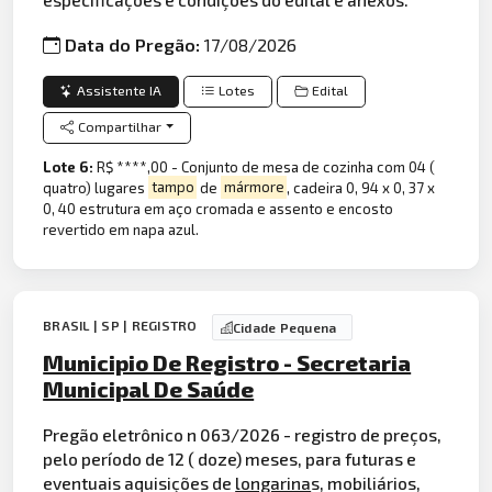
Data do Pregão:
17/08/2026
Assistente IA
Lotes
Edital
Compartilhar
Lote 6:
R$ ****,00 - Conjunto de mesa de cozinha com 04 (
quatro) lugares
tampo
de
mármore
, cadeira 0, 94 x 0, 37 x
0, 40 estrutura em aço cromada e assento e encosto
revertido em napa azul.
BRASIL | SP | REGISTRO
Cidade Pequena
Municipio De Registro - Secretaria
Municipal De Saúde
Pregão eletrônico n 063/2026 - registro de preços,
pelo período de 12 ( doze) meses, para futuras e
eventuais aquisições de
longarina
s, mobiliários,