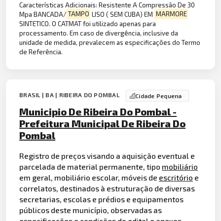
Características Adicionais: Resistente A Compressão De 30
Mpa BANCADA/
TAMPO
LISO ( SEM CUBA) EM
MARMORE
SINTETICO. O CATMAT foi utilizado apenas para
processamento. Em caso de divergência, inclusive da
unidade de medida, prevalecem as especificações do Termo
de Referência.
BRASIL | BA | RIBEIRA DO POMBAL
Cidade Pequena
Municipio De Ribeira Do Pombal -
Prefeitura Municipal De Ribeira Do
Pombal
Registro de preços visando a aquisição eventual e
parcelada de material permanente, tipo
mobiliário
em geral, mobiliário escolar, móveis de
escritório
e
correlatos, destinados à estruturação de diversas
secretarias, escolas e prédios e equipamentos
públicos deste município, observadas as
especificações e condições do edital e anexos.