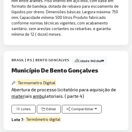
mm entre arames. Piso interno em aço inox, com base em
formato de bandeja, dotada de rebaixo para escoamento de
líquidos por dreno. Dimensões básicas: Largura máxima: 750
mm, Capacidade mínima: 500 litros Produto fabricado
conforme normas técnicas vigentes, com acabamento
sanitário, sem arestas cortantes ou rebarbas, e garantia
mínima de 12 ( doze) meses.
BRASIL | RS | BENTO GONCALVES
Cidade Média
Município De Bento Gonçalves
Termometro Digital
Abertura de processo licitatório para aquisição de
mater
iais
ambu
latoriais. ( parte 4)
Lotes
Edital
Compartilhar
Lote 7:
Termômetro digital