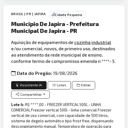
BRASIL | PR | JAPIRA
Cidade Pequena
Municipio De Japira - Prefeitura
Municipal De Japira - PR
Aquisição de equipamentos de
cozinha
industrial
e/ou comercial, novos, de primeiro uso, destinados
ao atendimento da rede municipal de ensino,
conforme termo de compromisso emenda n ****- 5.
Data do Pregão:
19/08/2026
Assistente IA
Lotes
Edital
Compartilhar
Lote 4:
R$ ****,00 - FREEZER VERTICAL 500L - LINHA
COMERCIAL Freezer vertical 500l - linha comercial Freezer
vertical de uso comercial, com capacidade de 500 litros,
sistema de degelo automático tipo frost free, dispensando
descongelamento manual. Temperatura de operação para