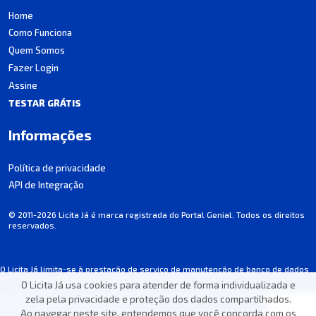
Home
Como Funciona
Quem Somos
Fazer Login
Assine
TESTAR GRÁTIS
Informações
Política de privacidade
API de Integração
© 2011-2026 Licita Já é marca registrada do Portal Genial. Todos os direitos
reservados.
O Licita Já limita-se à prestação de serviço de manutenção de banco de dados
de licitações, não participando dos processos.
O Licita Já usa cookies para atender de forma individualizada e
Algumas informações podem apresentar incorreções involuntárias. Consulte
zela pela privacidade e proteção dos dados compartilhados.
sempre o edital de cada licitação.
Ao navegar neste site, entendemos que você concorda com os