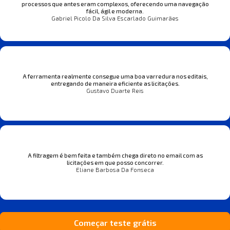
processos que antes eram complexos, oferecendo uma navegação
fácil, ágil e moderna.
Gabriel Picolo Da Silva Escarlado Guimarães
A ferramenta realmente consegue uma boa varredura nos editais,
entregando de maneira eficiente as licitações.
Gustavo Duarte Reis
A filtragem é bem feita e também chega direto no email com as
licitações em que posso concorrer.
Eliane Barbosa Da Fonseca
Começar teste grátis