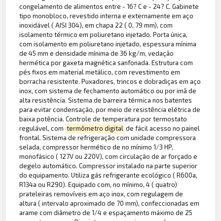
congelamento de alimentos entre - 16? C e - 24? C. Gabinete
tipo monobloco, revestido interna e externamente em aço
inoxidável ( AISI 304), em chapa 22 ( 0, 79 mm), com
isolamento térmico em poliuretano injetado. Porta única,
com isolamento em poliuretano injetado, espessura mínima
de 45 mm e densidade mínima de 36 kg/m, vedação
hermética por gaxeta magnética sanfonada. Estrutura com
pés fixos em material metálico, com revestimento em
borracha resistente. Puxadores, trincos e dobradiças em aço
inox, com sistema de fechamento automático ou por imã de
alta resistência. Sistema de barreira térmica nos batentes
para evitar condensação, por meio de resistência elétrica de
baixa potência. Controle de temperatura por termostato
regulável, com
termômetro digital
de fácil acesso no painel
frontal. Sistema de refrigeração com unidade compressora
selada, compressor hermético de no mínimo 1/3 HP,
monofásico ( 127V ou 220V), com circulação de ar forçado e
degelo automático. Compressor instalado na parte superior
do equipamento. Utiliza gás refrigerante ecológico ( R600a,
R134a ou R290). Equipado com, no mínimo, 4 ( quatro)
prateleiras removíveis em aço inox, com regulagem de
altura ( intervalo aproximado de 70 mm), confeccionadas em
arame com diâmetro de 1/4 e espaçamento máximo de 25