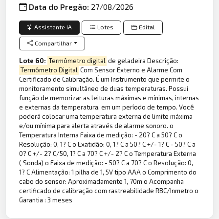
Data do Pregão:
27/08/2026
Assistente IA
Lotes
Edital
Compartilhar
Lote 60:
Termômetro digital
de geladeira Descrição:
Termômetro Digital
Com Sensor Externo e Alarme Com
Certificado de Calibração. É um Instrumento que permite o
monitoramento simultâneo de duas temperaturas. Possui
função de memorizar as leituras máximas e mínimas, internas
e externas da temperatura, em um período de tempo. Você
poderá colocar uma temperatura externa de limite máxima
e/ou mínima para alerta através de alarme sonoro. o
Temperatura Interna Faixa de medição: - 20? C a 50? C o
Resolução: 0, 1? C o Exatidão: 0, 1? C a 50? C +/- 1? C - 50? C a
0? C +/- 2? C/50, 1? C a 70? C +/- 2? C o Temperatura Externa
( Sonda) o Faixa de medição: - 50? C a 70? C o Resolução: 0,
1? C Alimentação: 1 pilha de 1, 5V tipo AAA o Comprimento do
cabo do sensor: Aproximadamente 1, 70m o Acompanha
certificado de calibração com rastreabilidade RBC/Inmetro o
Garantia : 3 meses