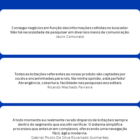
Consegui negócios em função das informações colhidas no buscador.
Não há necessidade de pesquisar em diversos meios de comunicação.
Jauro Comunale
Todas as licitações referentes ao nosso produto são captadas por
vocês e encaminhadas para nós. Na minha opinião, está perfeito!
Abrangência, cobertura, facilidade nas pesquisas aos editais.
Ricardo Machado Ferreira
A todo momento eu realmente recebi disparos de licitações sempre
dentro do segmento que escolhi verificar. O sistema simplifica
processos que antes eram complexos, oferecendo uma navegação
fácil, ágil e moderna.
Gabriel Picolo Da Silva Escarlado Guimarães