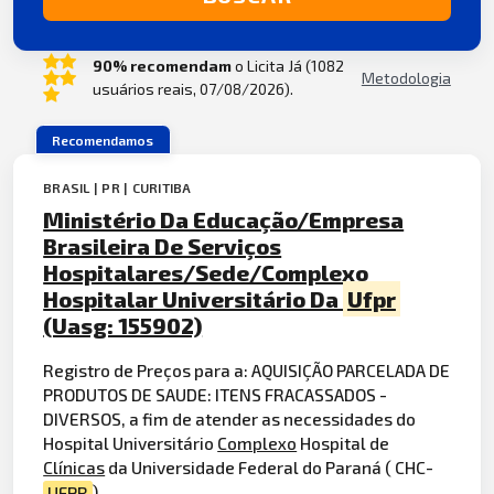
90% recomendam
o Licita Já (1082
Metodologia
usuários reais, 07/08/2026).
Recomendamos
BRASIL | PR | CURITIBA
Ministério Da Educação/Empresa
Brasileira De Serviços
Hospitalares/Sede/Complexo
Hospitalar Universitário Da
Ufpr
(Uasg: 155902)
Registro de Preços para a: AQUISIÇÃO PARCELADA DE
PRODUTOS DE SAUDE: ITENS FRACASSADOS -
DIVERSOS, a fim de atender as necessidades do
Hospital Universitário
Complexo
Hospital de
Clínicas
da Universidade Federal do Paraná ( CHC-
UFPR
)