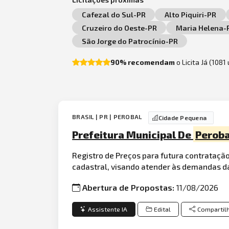
Cafezal do Sul-PR
Alto Piquiri-PR
Cruzeiro do Oeste-PR
Maria Helena-
São Jorge do Patrocínio-PR
90% recomendam
o Licita Já (1081
BRASIL | PR | PEROBAL
Cidade Pequena
Prefeitura Municipal De
Peroba
Registro de Preços para futura contrataçã
cadastral, visando atender às demandas da
Abertura de Propostas:
11/08/2026
Assistente IA
Edital
Compartil