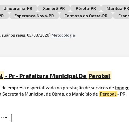
Umuarama-PR
Xambrê-PR
Pérola-PR
Mariluz-PR
PR
Esperança Nova-PR
Formosa do Oeste-PR
Franc
 usuários reais, 05/08/2026).
Metodologia
l
- Pr - Prefeitura Municipal De
Perobal
o de empresa especializada na prestação de serviços de
topogr
 Secretaria Municipal de Obras, do Município de
Perobal
- PR.
har