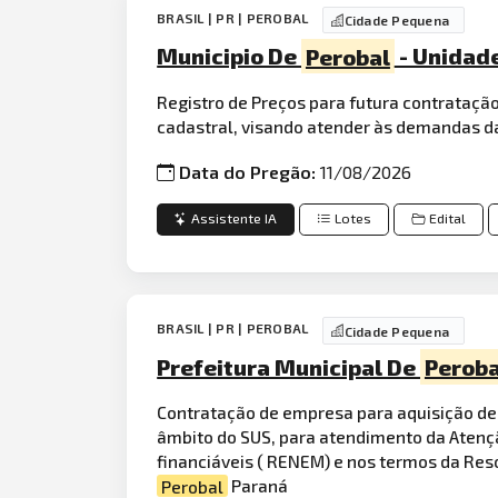
BRASIL | PR | PEROBAL
Cidade Pequena
Municipio De
Perobal
- Unidad
Registro de Preços para futura contrataçã
cadastral, visando atender às demandas da
Data do Pregão:
11/08/2026
Assistente IA
Lotes
Edital
BRASIL | PR | PEROBAL
Cidade Pequena
Prefeitura Municipal De
Peroba
Contratação de empresa para aquisição d
âmbito do SUS, para atendimento da Atenç
financiáveis ( RENEM) e nos termos da Re
Perobal
Paraná