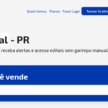
Quem Somos
Planos
Fazer Login
Testar Gráti
al
- PR
, receba alertas e acesse editais sem garimpo manual
cê vende