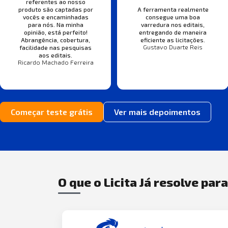
referentes ao nosso
produto são captadas por
A ferramenta realmente
vocês e encaminhadas
consegue uma boa
para nós. Na minha
varredura nos editais,
opinião, está perfeito!
entregando de maneira
Abrangência, cobertura,
eficiente as licitações.
Gustavo Duarte Reis
facilidade nas pesquisas
aos editais.
Ricardo Machado Ferreira
Começar teste grátis
Ver mais depoimentos
O que o Licita Já resolve par