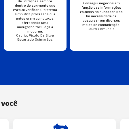
de licitações sempre
Consegui negócios em
dentro do segmento que
função das informações
escolhi verificar. O sistema
colhidas no buscador. Não
simplifica processos que
há necessidade de
antes eram complexos,
pesquisar em diversos
oferecendo uma
meios de comunicação.
navegação fácil, ágil e
Jauro Comunale
moderna.
Gabriel Picolo Da Silva
Escarlado Guimarães
a você