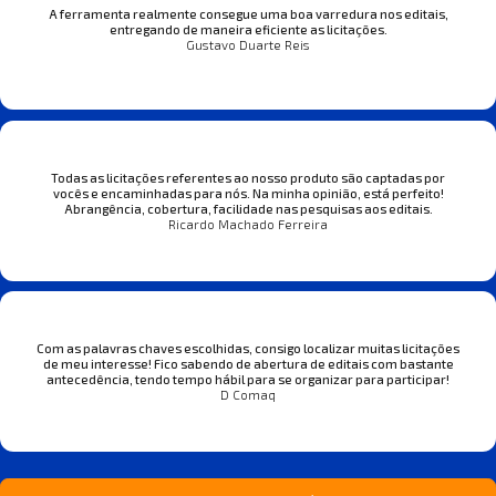
A ferramenta realmente consegue uma boa varredura nos editais,
entregando de maneira eficiente as licitações.
Gustavo Duarte Reis
Todas as licitações referentes ao nosso produto são captadas por
vocês e encaminhadas para nós. Na minha opinião, está perfeito!
Abrangência, cobertura, facilidade nas pesquisas aos editais.
Ricardo Machado Ferreira
Com as palavras chaves escolhidas, consigo localizar muitas licitações
de meu interesse! Fico sabendo de abertura de editais com bastante
antecedência, tendo tempo hábil para se organizar para participar!
D Comaq