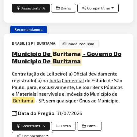
Assistente IA
Diário
Compartilhar
Recomendamos
BRASIL | SP | BURITAMA
Cidade Pequena
Municipio De
Buritama
- Governo Do
Municipio De
Buritama
Contratação de Leiloeiro( a) Oficial devidamente
registrado( a) na
Junta
Comercial
do Estado de São
Paulo, para, exclusivamente, Leiloar Bens Públicos
e Materiais Inservíveis e Imóveis do Município de
Buritama
- SP, sem quaisquer Ónus ao Município.
Data do Pregão:
31/07/2026
Assistente IA
Lotes
Edital
Compartilhar