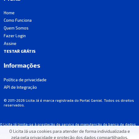
Home
Como Funciona
Quem Somos
Fazer Login
Assine
TESTAR GRÁTIS
Informações
Política de privacidade
API de Integração
© 2011-2026 Licita Já é marca registrada do Portal Genial. Todos os direitos
reservados.
O Licita Já limita-se à prestação de serviço de manutenção de banco de dados
de licitações, não participando dos processos.
O Licita Já usa cookies para atender de forma individualizada e
Algumas informações podem apresentar incorreções involuntárias. Consulte
zela pela privacidade e proteção dos dados compartilhados.