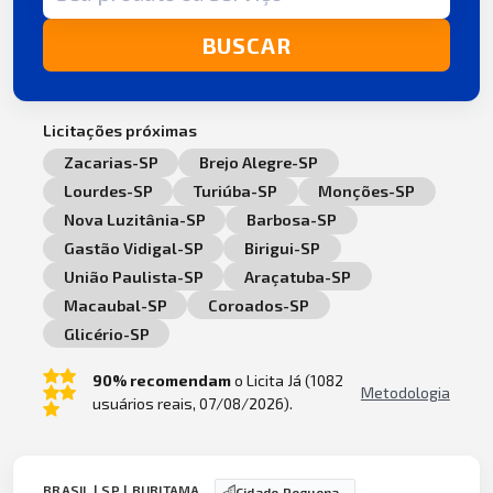
BUSCAR
Licitações próximas
Zacarias-SP
Brejo Alegre-SP
Lourdes-SP
Turiúba-SP
Monções-SP
Nova Luzitânia-SP
Barbosa-SP
Gastão Vidigal-SP
Birigui-SP
União Paulista-SP
Araçatuba-SP
Macaubal-SP
Coroados-SP
Glicério-SP
90% recomendam
o Licita Já (1082
Metodologia
usuários reais, 07/08/2026).
BRASIL | SP | BURITAMA
Cidade Pequena