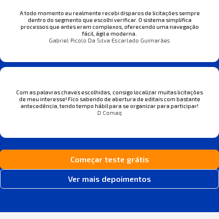
A todo momento eu realmente recebi disparos de licitações sempre
dentro do segmento que escolhi verificar. O sistema simplifica
processos que antes eram complexos, oferecendo uma navegação
fácil, ágil e moderna.
Gabriel Picolo Da Silva Escarlado Guimarães
Com as palavras chaves escolhidas, consigo localizar muitas licitações
de meu interesse! Fico sabendo de abertura de editais com bastante
antecedência, tendo tempo hábil para se organizar para participar!
D Comaq
Começar teste grátis
Ver mais depoimentos