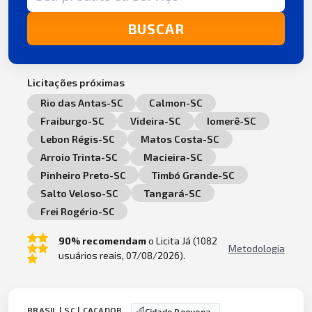
BUSCAR
Licitações próximas
Rio das Antas-SC
Calmon-SC
Fraiburgo-SC
Videira-SC
Iomerê-SC
Lebon Régis-SC
Matos Costa-SC
Arroio Trinta-SC
Macieira-SC
Pinheiro Preto-SC
Timbó Grande-SC
Salto Veloso-SC
Tangará-SC
Frei Rogério-SC
90% recomendam
o Licita Já (1082
Metodologia
usuários reais, 07/08/2026).
BRASIL | SC | CAÇADOR
Cidade Pequena