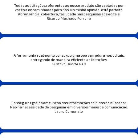
Todas as licitações referentes ao nosso produto são captadas por
vocês e encaminhadas para nós. Na minha opinião, está perfeito!
Abrangência, cobertura, facilidade nas pesquisas aos editais.
Ricardo Machado Ferreira
A ferramenta realmente consegue uma boa varredura nos editais,
entregando de maneira eficiente as licitações.
Gustavo Duarte Reis
Consegui negócios em função das informações colhidas no buscador.
Não há necessidade de pesquisar em diversos meios de comunicação.
Jauro Comunale