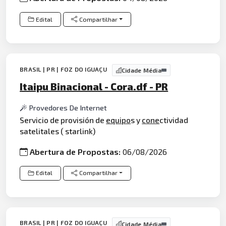
Edital
Compartilhar
BRASIL | PR | FOZ DO IGUAÇU
Cidade Média
Itaipu Binacional - Cora.df - PR
Provedores De Internet
Servicio de provisión de
equipo
s y
cone
ctividad
satelitales ( starlink)
Abertura de Propostas:
06/08/2026
Edital
Compartilhar
BRASIL | PR | FOZ DO IGUAÇU
Cidade Média