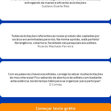
entregando de maneira eficiente as licitações.
Gustavo Duarte Reis
Todas as licitações referentes ao nosso produto são captadas por
vocês e encaminhadas para nós. Na minha opinião, está perfeito!
Abrangência, cobertura, facilidade nas pesquisas aos editais.
Ricardo Machado Ferreira
Com as palavras chaves escolhidas, consigo localizar muitas licitações
de meu interesse! Fico sabendo de abertura de editais com bastante
antecedência, tendo tempo hábil para se organizar para participar!
D Comaq
Começar teste grátis