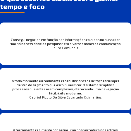
tempo e foco
Consegui negócios em função das informações colhidas no buscador.
Não há necessidade de pesquisar em diversos meios de comunicação.
Jauro Comunale
A todo momento eu realmente recebi disparos de licitações sempre
dentro do segmento que escolhi verificar. O sistema simplifica
processos que antes eram complexos, oferecendo uma navegação
fácil, ágil e moderna.
Gabriel Picolo Da Silva Escarlado Guimarães
A ferramenta realmente consegue uma boa varredura nos editais,