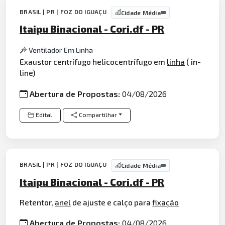
BRASIL | PR | FOZ DO IGUAÇU
Cidade Média
Itaipu Binacional - Cori.df - PR
Ventilador Em Linha
Exaustor centrífugo helicocentrífugo em
linha
( in-
line)
Abertura de Propostas:
04/08/2026
Edital
Compartilhar
BRASIL | PR | FOZ DO IGUAÇU
Cidade Média
Itaipu Binacional - Cori.df - PR
Retentor,
anel
de ajuste e calço para
fixação
Abertura de Propostas:
04/08/2026