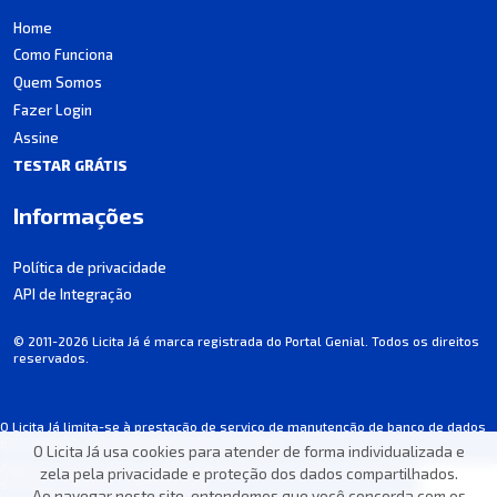
Home
Como Funciona
Quem Somos
Fazer Login
Assine
TESTAR GRÁTIS
Informações
Política de privacidade
API de Integração
© 2011-2026 Licita Já é marca registrada do Portal Genial. Todos os direitos
reservados.
O Licita Já limita-se à prestação de serviço de manutenção de banco de dados
de licitações, não participando dos processos.
O Licita Já usa cookies para atender de forma individualizada e
Algumas informações podem apresentar incorreções involuntárias. Consulte
zela pela privacidade e proteção dos dados compartilhados.
sempre o edital de cada licitação.
Ao navegar neste site, entendemos que você concorda com os